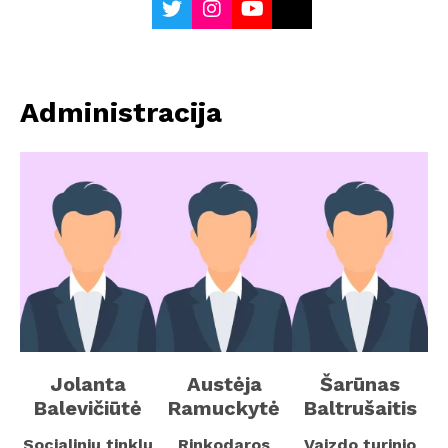
Administracija
Jolanta
Austėja
Šarūnas
Balevičiūtė
Ramuckytė
Baltrušaitis
Socialinių tinklų
Rinkodaros
Vaizdo turinio