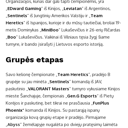
Organizacijos, kurias dar gali tapti čempionėmis, yra
„
EDward Gaming
“ iš Kinijos, „
Leviatan
“ iš Argentinos,
„
Sentinels
“ iš Jungtinių Amerikos Valstiju ir „
Team
Heretics
“ iš Ispanijos, kurioje ir du mūsų tautiečiai, broliai 19-
metis Dominykas „
MiniBoo
“ Lukaševičius ir 26-erių Ričardas
„
Boo
“ Lukaševičius. Vaikinai iš Vilniaus tęsia žygį šiame
turnyre, ir bando įsirašyti į Lietuvos esporto istoriją.
Grupės etapas
Savo kelionę čempionate „
Team Heretics
“, pradėjo B
grupėje su jau minėta „
Sentinels
“ komandą iš JAV,
paskutinio „
VALORANT Masters
“ turnyro vykusiame Kinijos
mieste Šanchajuje, čempionais „
Gen.G Esports
“ iš Pietų
Korėjos ir paskutinę, bet tikrai ne prasčiausia „
FunPlus
Phoenix“
komanda iš Kinijos. Su pastarąją ispanų
organizacija kovą grupių etape ir pradėjo. Pirmajame
„
Abyss
“ žemėlapyje nugalėta po dviejų pratęsimų laimėta