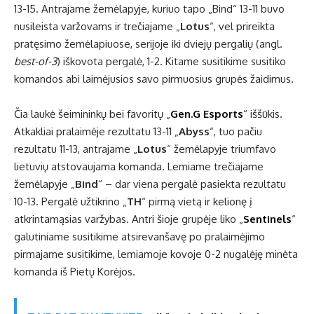
13-15. Antrajame žemėlapyje, kuriuo tapo „Bind“ 13-11 buvo
nusileista varžovams ir trečiajame „
Lotus
“, vel prireikta
pratęsimo žemėlapiuose, serijoje iki dviejų pergalių (angl.
best-of-3
) iškovota pergalė, 1-2. Kitame susitikime susitiko
komandos abi laimėjusios savo pirmuosius grupės žaidimus.
Čia laukė šeimininkų bei favoritų „
Gen.G Esports
“ iššūkis.
Atkakliai pralaimėje rezultatu 13-11 „
Abyss
“, tuo pačiu
rezultatu 11-13, antrajame „
Lotus
“ žemėlapyje triumfavo
lietuvių atstovaujama komanda. Lemiame trečiajame
žemėlapyje „
Bind
“ – dar viena pergalė pasiekta rezultatu
10-13. Pergalė užtikrino „
TH
“ pirmą vietą ir kelionę į
atkrintamąsias varžybas. Antri šioje grupėje liko „
Sentinels
“
galutiniame susitikime atsirevanšavę po pralaimėjimo
pirmajame susitikime, lemiamoje kovoje 0-2 nugalėję minėta
komanda iš Pietų Korėjos.