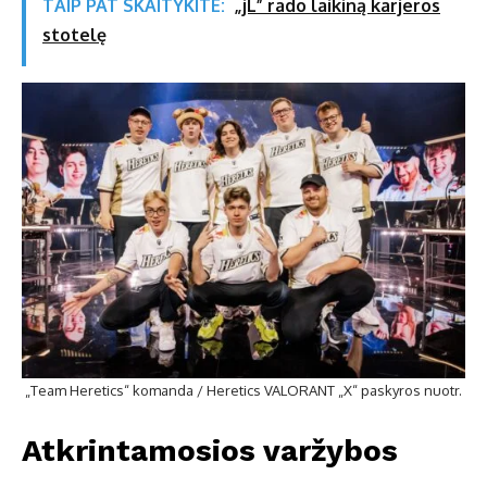
TAIP PAT SKAITYKITE:
„jL” rado laikiną karjeros
stotelę
„Team Heretics“ komanda / Heretics VALORANT „X“ paskyros nuotr.
Atkrintamosios varžybos