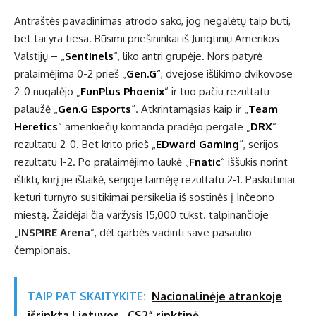
Antraštės pavadinimas atrodo sako, jog negalėtų taip būti,
bet tai yra tiesa. Būsimi priešininkai iš Jungtinių Amerikos
Valstijų – „
Sentinels
“, liko antri grupėje. Nors patyrė
pralaimėjima 0-2 prieš „
Gen.G
“
, dvejose išlikimo dvikovose
2-0 nugalėjo „
FunPlus Phoenix
“ ir tuo pačiu rezultatu
palaužė „
Gen.G Esports
“. Atkrintamąsias kaip ir „
Team
Heretics
“ amerikiečių komanda pradėjo pergale „
DRX
“
rezultatu 2-0. Bet krito prieš „
EDward Gaming
“, serijos
rezultatu 1-2. Po pralaimėjimo laukė „
Fnatic
“ iššūkis norint
išlikti, kurį jie išlaikė, serijoje laimėję rezultatu 2-1. Paskutiniai
keturi turnyro susitikimai persikelia iš sostinės į Inčeono
miestą. Žaidėjai čia varžysis 15,000 tūkst. talpinančioje
„
INSPIRE Arena
“, dėl garbės vadinti save pasaulio
čempionais.
TAIP PAT SKAITYKITE:
Nacionalinėje atrankoje
išrinkta Lietuvos „CS2“ rinktinė