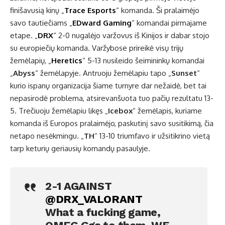
finišavusią kinų „
Trace Esports
“ komanda. Ši pralaimėjo
savo tautiečiams „
EDward Gaming
“ komandai pirmajame
etape. „
DRX
“ 2-0 nugalėjo varžovus iš Kinijos ir dabar stojo
su europiečių komanda. Varžybose prireikė visų trijų
žemėlapių, „
Heretics
“ 5-13 nusileido šeimininkų komandai
„
Abyss
“ žemėlapyje. Antruoju žemėlapiu tapo „
Sunset
“
kurio ispanų organizacija šiame turnyre dar nežaidė, bet tai
nepasirodė problema, atsirevanšuota tuo pačių rezultatu 13-
5. Trečiuoju žemėlapiu likęs „
Icebox
“ žemėlapis, kuriame
komanda iš Europos pralaimėjo, paskutinį savo susitikimą, čia
netapo nesėkmingu. „
TH
“ 13-10 triumfavo ir užsitikrino vietą
tarp keturių geriausių komandų pasaulyje.
2-1 AGAINST
@DRX_VALORANT
What a fucking game,