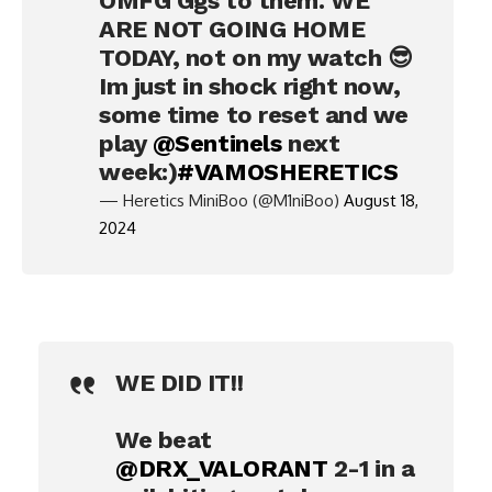
OMFG Ggs to them. WE
ARE NOT GOING HOME
TODAY, not on my watch 😎
Im just in shock right now,
some time to reset and we
play
@Sentinels
next
week:)
#VAMOSHERETICS
— Heretics MiniBoo (@M1niBoo)
August 18,
2024
WE DID IT!!
We beat
@DRX_VALORANT
2-1 in a