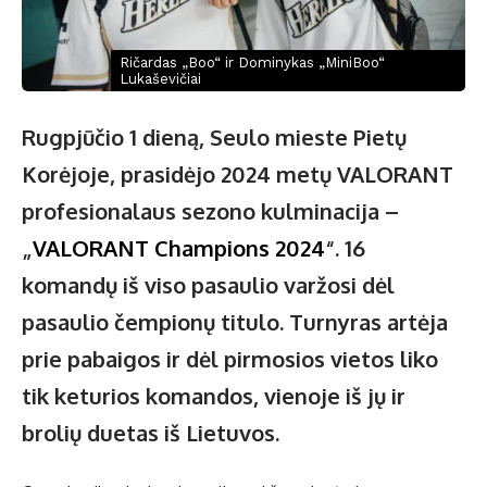
Ričardas „Boo“ ir Dominykas „MiniBoo“
Lukaševičiai
Rugpjūčio 1 dieną, Seulo mieste Pietų
Korėjoje, prasidėjo 2024 metų VALORANT
profesionalaus sezono kulminacija –
„
VALORANT Champions 2024
“. 16
komandų iš viso pasaulio varžosi dėl
pasaulio čempionų titulo. Turnyras artėja
prie pabaigos ir dėl pirmosios vietos liko
tik keturios komandos, vienoje iš jų ir
brolių duetas iš Lietuvos.