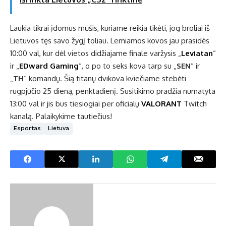
Laukia tikrai įdomus mūšis, kuriame reikia tikėti, jog broliai iš
Lietuvos tęs savo žygį toliau. Lemiamos kovos jau prasidės
10:00 val, kur dėl vietos didžiajame finale varžysis „
Leviatan
“
ir „
EDward Gaming
“, o po to seks kova tarp su „
SEN
“ ir
„
TH
“ komandų. Šią titanų dvikova kviečiame stebėti
rugpjūčio 25 dieną, penktadienį. Susitikimo pradžia numatyta
13:00 val ir jis bus tiesiogiai per oficialų
VALORANT
Twitch
kanalą. Palaikykime tautiečius!
Esportas
Lietuva