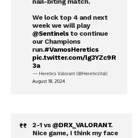
nail-biting match.
We lock top 4 and next
week we will play
@Sentinels
to continue
our Champions
run.
#VamosHeretics
pic.twitter.com/lg3YZc9R
3a
— Heretics Valorant (@HereticsVal)
August 18, 2024
2-1 vs
@DRX_VALORANT
.
Nice game, I think my face