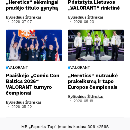
„Heretics“ sėkmingai
Pristatyta Lietuvos
pradėjo titulo gynybą
„VALORANT“ rinktinė
By
Giedrius Žitlinskas
By
Giedrius Žitlinskas
2026-07-07
2026-06-23
VALORANT
VALORANT
Paaiškėjo „Comic Con
„Heretics“ nutraukė
Baltics 2026“
prakeiksmą ir tapo
VALORANT turnyro
Europos čempionais
čempionai
By
Giedrius Žitlinskas
2026-05-18
By
Giedrius Žitlinskas
2026-05-22
MB „Esports Top“ Įmonės kodas: 306142568