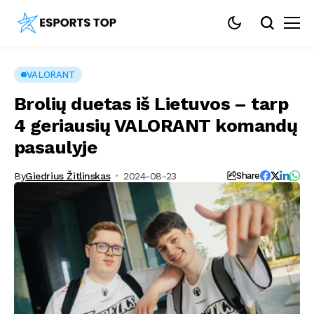
VALORANT
Brolių duetas iš Lietuvos – tarp
4 geriausių VALORANT komandų
pasaulyje
By
Giedrius Žitlinskas
2024-08-23
Share