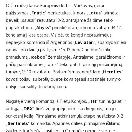
O čia mūsų laukė Europinis derbis. Varžovas, gerai
pažįstamas „
Fnatic
“ penketukas. Ir nors „
Lotus
“ laimėta
beveik „sausai“ rezultatu 13-2, antrajame žaidime teko
paprakaituoti. „
Abyss
“ prireikė pratęsimo ir rezultatu 14-12,
žengiama į kitą etapą. Vis dėl to žengti nepralaimėjus
nepavyko, komanda iš Argentinos „
Leviatan
“, spardydamiesi
ispanai po dviejų pratęsime 15-13 pripažino priešininkų
pranašumą „
Icebox
“ žemėlapyje. Antrajame, gerai žinome ir
pačių pasirinktame „Lotus“ teko patirti pirmąjį pralaimėjimą
turnyre, 13-10 rezultatu. Pralaimėjimas, neuždarė „
Heretics
“
kovoti toliau, su brolių duete kova tęsėsi apatinėje turnyro
dalyje, kur suklysti nebegalima.
Nugalėje vieną komandą iš Pietų Korėjos, „
TH
“ turi nugalėti ir
antrąją. „
DRX
“ finišavę grupėje pirmi su dvejomis, turėjo
sunkesnį kelią. Pirmajame atkrintamųjų etape nusileista 0-2
„
Sentinels
“ komandai. Apatinės dalies pirmajame išlikimo
žaidime, korėjiečiai susitiko su C grupėje pirmoje vietoje