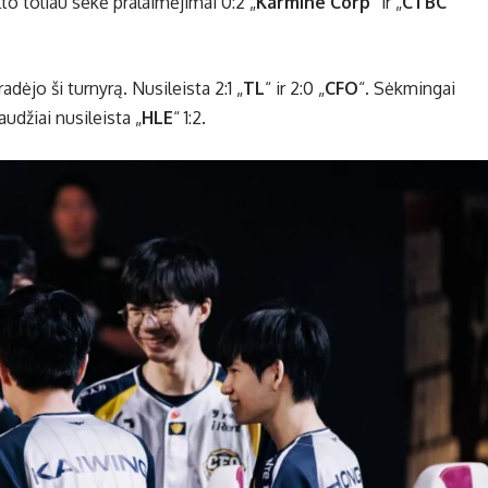
ėlto toliau sekė pralaimėjimai 0:2 „
Karmine Corp
“ ir „
CTBC
pradėjo ši turnyrą. Nusileista 2:1 „
TL
“ ir 2:0 „
CFO
“. Sėkmingai
udžiai nusileista „
HLE
“ 1:2.