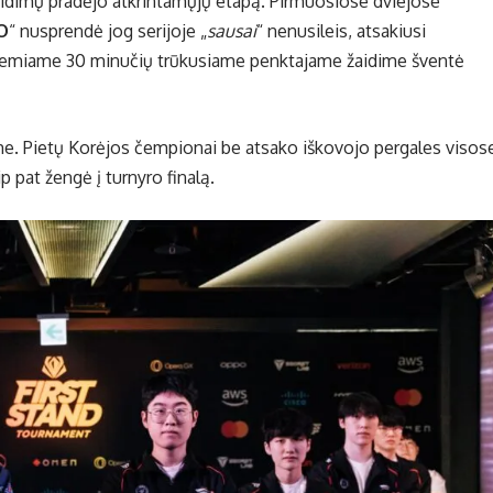
 žaidimų pradėjo atkrintamųjų etapą. Pirmuosiose dviejose
O
“ nusprendė jog serijoje „
sausai
“ nenusileis, atsakiusi
. Lemiame 30 minučių trūkusiame penktajame žaidime šventė
me. Pietų Korėjos čempionai be atsako iškovojo pergales visos
p pat žengė į turnyro finalą.