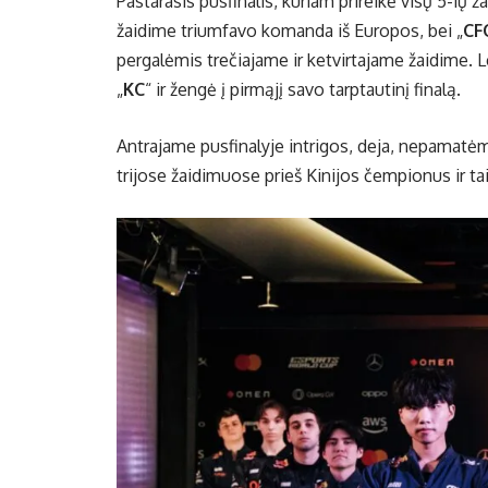
Pastarasis pusfinalis, kuriam prireikė visų 5-ių
žaidime triumfavo komanda iš Europos, bei „
CF
pergalėmis trečiajame ir ketvirtajame žaidime
„
KC
“ ir žengė į pirmąjį savo tarptautinį finalą.
Antrajame pusfinalyje intrigos, deja, nepamatė
trijose žaidimuose prieš Kinijos čempionus ir tai