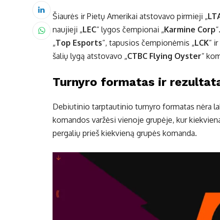
Šiaurės ir Pietų Amerikai atstovavo pirmieji „
LT
naujieji „
LEC
“ lygos čempionai „
Karmine Corp
“
„
Top Esports
“, tapusios čempionėmis „
LCK
“ ir
šalių lygą atstovavo „
CTBC Flying Oyster
“ ko
Turnyro formatas ir rezultat
Debiutinio tarptautinio turnyro formatas nėra l
komandos varžėsi vienoje grupėje, kur kiekviena 
pergalių prieš kiekvieną grupės komanda.