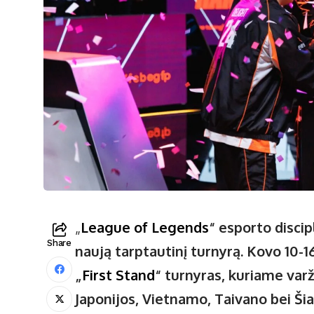
„
League of Legends
“ esporto disci
Share
naują tarptautinį turnyrą. Kovo 10-1
„
First Stand
“ turnyras, kuriame varž
Japonijos, Vietnamo, Taivano bei
Ši