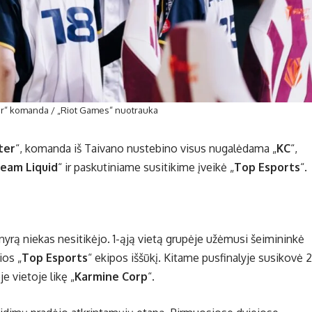
er“ komanda / „Riot Games“ nuotrauka
ter
“, komanda iš Taivano nustebino visus nugalėdama „
KC
“,
eam Liquid
“ ir paskutiniame susitikime įveikė „
Top Esports
“.
rnyrą niekas nesitikėjo. 1-ąją vietą grupėje užėmusi šeimininkė
ios „
Top Esports
“ ekipos iššūkį. Kitame pusfinalyje susikovė 2
oje vietoje likę „
Karmine Corp
“.