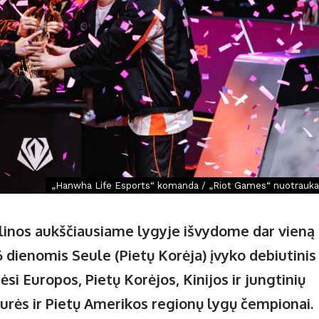
„Hanwha Life Esports“ komanda / „Riot Games“ nuotrauka
plinos aukščiausiame lyg
yje išvydome dar vieną
6 dienomis Seule (Pietų Korėja) įvyko debiutinis
ėsi Europos, Pietų Korėjos, Kinijos ir jungtinių
aurės ir Pietų Amerikos
regionų lygų čempionai.