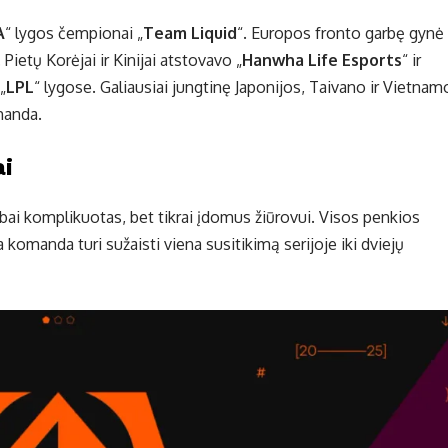
A
“ lygos čempionai „
Team Liquid
“. Europos fronto garbę gynė
. Pietų Korėjai ir Kinijai atstovavo „
Hanwha Life Esports
“ ir
 „
LPL
“ lygose. Galiausiai jungtinę Japonijos, Taivano ir Vietnam
manda.
ai
abai komplikuotas, bet tikrai įdomus žiūrovui. Visos penkios
komanda turi sužaisti viena susitikimą serijoje iki dviejų