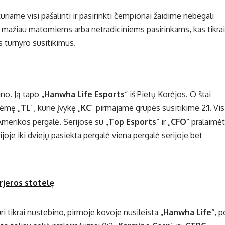
kuriame visi pašalinti ir pasirinkti čempionai žaidime nebegali
žia mažiau matomiems arba netradiciniems pasirinkams, kas tikrai
s turnyro susitikimus.
no. Ją tapo „
Hanwha Life Esports
“ iš Pietų Korėjos. O štai
užėmę „
TL
“, kurie įvykę „
KC
“ pirmajame grupės susitikime 2:1. Vis
Amerikos pergalė. Serijose su „
Top Esports
“ ir „
CFO
“ pralaimė
rijoje iki dviejų pasiekta pergalė viena pergalė serijoje bet
arjeros stotelę
uri tikrai nustebino, pirmoje kovoje nusileista „
Hanwha Life
“, p