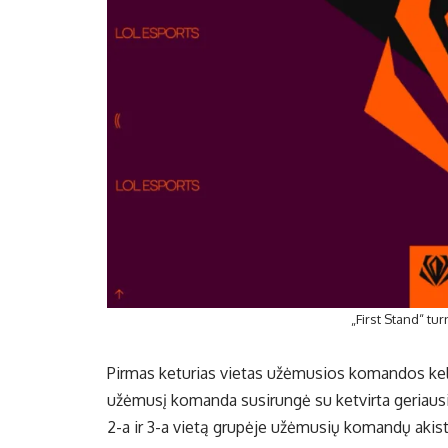
„First Stand“ tu
Pirmas keturias vietas užėmusios komandos keli
užėmusį komanda susirungė su ketvirta geriaus
2-a ir 3-a vietą grupėje užėmusių komandų akist