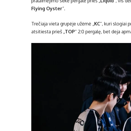
pralaimėjimo sekė pergalė prieš „
Liquid
“, vis d
Flying Oyster
“.
Trečiaja vieta grupėje užėmė „
KC
“, kuri slogiai 
atsitiesta prieš „
TOP
“ 2:0 pergalę, bet deja apma