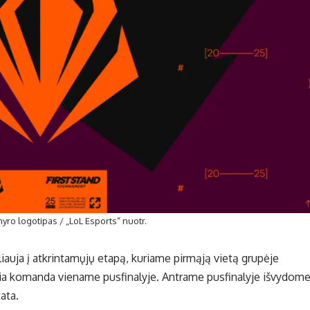
rnyro logotipas / „LoL Esports“ nuotr.
auja į atkrintamųjų etapą, kuriame pirmąją vietą grupėje
ia komanda viename pusfinalyje. Antrame pusfinalyje išvydom
ata.