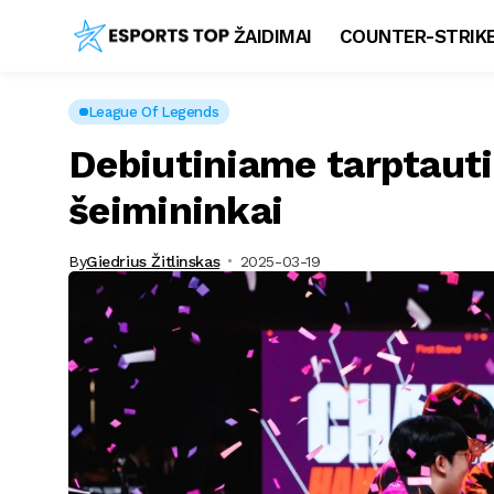
ŽAIDIMAI
COUNTER-STRIKE
League Of Legends
Debiutiniame tarptauti
šeimininkai
By
Giedrius Žitlinskas
2025-03-19