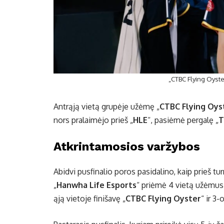
„CTBC Flying Oyst
Antrąją vietą grupėje užėmę „
CTBC Flying Oys
nors pralaimėjo prieš „
HLE
“, pasiėmė pergalę „
T
Atkrintamosios varžybos
Abidvi pusfinalio poros pasidalino, kaip prieš tu
„
Hanwha Life Esports
“ priėmė 4 vietą užėmus
ąją vietoje finišavę „
CTBC Flying Oyster
“ ir 3-