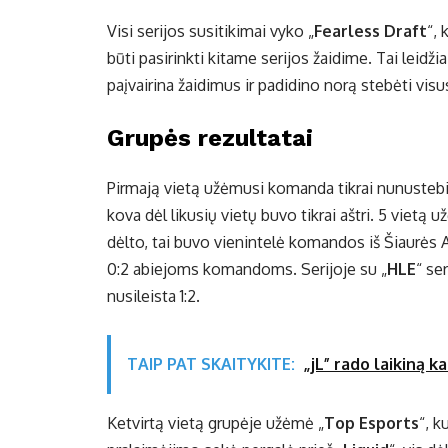
Visi serijos susitikimai vyko „
Fearless Draft
“, 
būti pasirinkti kitame serijos žaidime. Tai leid
paįvairina žaidimus ir padidino norą stebėti visu
Grupės rezultatai
Pirmają vietą užėmusi komanda tikrai nunustebi
kova dėl likusių vietų buvo tikrai aštri. 5 vietą 
dėlto, tai buvo vienintelė komandos iš Šiaurės 
0:2 abiejoms komandoms. Serijoje su „
HLE
“ se
nusileista 1:2.
TAIP PAT SKAITYKITE:
„jL” rado laikiną k
Ketvirtą vietą grupėje užėmė „
Top Esports
“, k