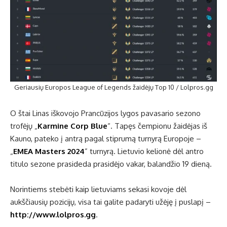
Geriausių Europos League of Legends žaidėjų Top 10 / Lolpros.gg
O štai Linas iškovojo Prancūzijos lygos pavasario sezono
trofėjų „
Karmine Corp Blue
“. Tapęs čempionu žaidėjas iš
Kauno, pateko į antrą pagal stiprumą turnyrą Europoje –
„
EMEA Masters 2024
” turnyrą. Lietuvio kelionė dėl antro
titulo sezone prasideda prasidėjo vakar, balandžio 19 dieną.
Norintiems stebėti kaip lietuviams sekasi kovoje dėl
aukščiausių pozicijų, visa tai galite padaryti užėję į puslapį –
http://www.lolpros.gg
.