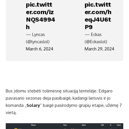
pic.twitt
pic.twitt
er.com/iz
er.com/h
NQS4994
eqJ4U6t
h
P9
— Lyncas
— Eckas
(@lyncaslol)
(@Eckaslol)
March 6, 2024
March 29, 2024
Bus įdomu stebėti tolimesnę situaciją lentelėje. Edgaro
pavasario sezonas deja pasibaigė, kadangi lietuvis ir jo
komanda „
Solary
“ baigė pasirodymo grupių etape, užėmę 7
vietą.