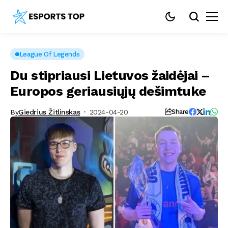
League Of Legends
Du stipriausi Lietuvos žaidėjai –
Europos geriausiųjų dešimtuke
By
Giedrius Žitlinskas
2024-04-20
Share