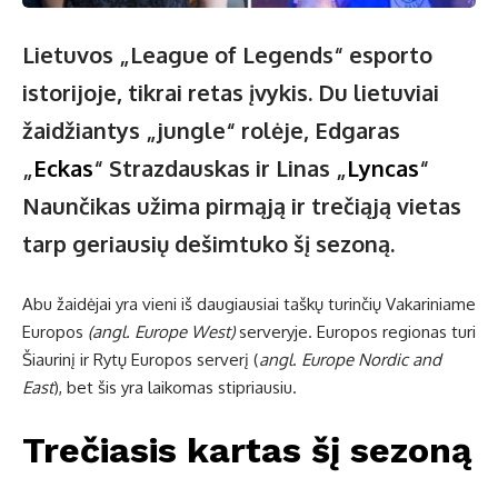
Lietuvos „League of Legends“ esporto
istorijoje, tikrai retas įvykis. Du lietuviai
žaidžiantys „jungle“ rolėje, Edgaras
„
Eckas
“ Strazdauskas ir Linas „
Lyncas
“
Naunčikas užima pirmąją ir trečiąją vietas
tarp geriausių dešimtuko šį sezoną.
Abu žaidėjai yra vieni iš daugiausiai taškų turinčių Vakariniame
Europos
(angl. Europe West)
serveryje. Europos regionas turi
Šiaurinį ir Rytų Europos serverį (
angl
.
Europe Nordic and
East
), bet šis yra laikomas stipriausiu.
Trečiasis kartas šį sezoną