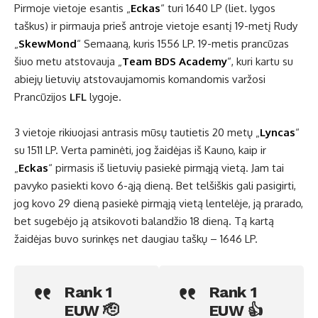
Pirmoje vietoje esantis „
Eckas
“ turi 1640 LP (liet. lygos
taškus) ir pirmauja prieš antroje vietoje esantį 19-metį Rudy
„
SkewMond
“ Semaaną, kuris 1556 LP. 19-metis prancūzas
šiuo metu atstovauja „
Team BDS Academy
“, kuri kartu su
abiejų lietuvių atstovaujamomis komandomis varžosi
Prancūzijos
LFL
lygoje.
3 vietoje rikiuojasi antrasis mūsų tautietis 20 metų „
Lyncas
“
su 1511 LP. Verta paminėti, jog žaidėjas iš Kauno, kaip ir
„
Eckas
“ pirmasis iš lietuvių pasiekė pirmąją vietą. Jam tai
pavyko pasiekti kovo 6-ąją dieną. Bet telšiškis gali pasigirti,
jog kovo 29 dieną pasiekė pirmąją vietą lentelėje, ją prarado,
bet sugebėjo ją atsikovoti balandžio 18 dieną. Tą kartą
žaidėjas buvo surinkęs net daugiau taškų – 1646 LP.
Rank 1
Rank 1
EUW 🫡
EUW 👍