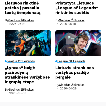
Lietuvos rinktinė
Pristatyta Lietuvos
pateko į pasaulio
„League of Legends“
tautų čempionatą
rinktinės sudėtis
By
Giedrius Žitlinskas
By
Giedrius Žitlinskas
2026-06-21
2026-06-18
League Of Legends
League Of Legends
„Lyncas“ baigė
Lietuvis atrankines
pasirodymą
varžybas pradėjo
atrankinėse varžybose
pergale
ir grupių etape
By
Giedrius Žitlinskas
2026-04-29
By
Giedrius Žitlinskas
2026-05-06