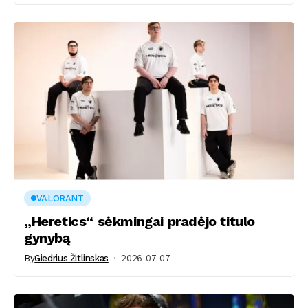
VALORANT
„Heretics“ sėkmingai pradėjo titulo
gynybą
By
Giedrius Žitlinskas
2026-07-07