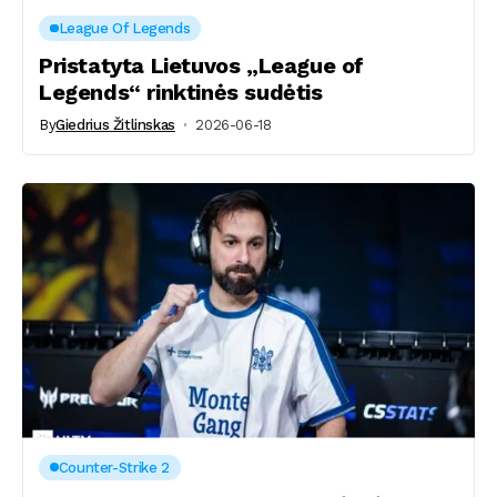
League Of Legends
Pristatyta Lietuvos „League of
Legends“ rinktinės sudėtis
By
Giedrius Žitlinskas
2026-06-18
Counter-Strike 2