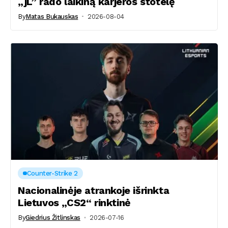
„jL” rado laikiną karjeros stotelę
By
Matas Bukauskas
2026-08-04
Counter-Strike 2
Nacionalinėje atrankoje išrinkta
Lietuvos „CS2“ rinktinė
By
Giedrius Žitlinskas
2026-07-16