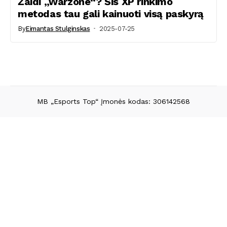
Žaidi „Warzone“? Šis XP rinkimo
metodas tau gali kainuoti visą paskyrą
By
Eimantas Stulginskas
2025-07-25
MB „Esports Top“ Įmonės kodas: 306142568