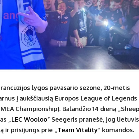
ancūzijos lygos pavasario sezone, 20-metis
arnus į aukščiausią Europos League of Legends
MEA Championship). Balandžio 14 dieną „Shee
sas „
LEC Wooloo
“ Seegeris pranešė, jog lietuvis
 ir prisijungs prie „
Team Vitality
“ komandos.