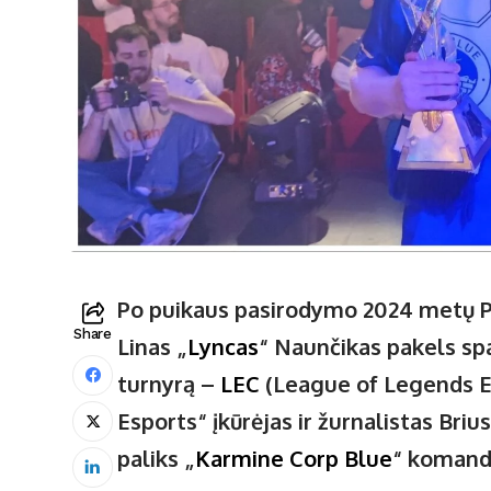
Po puikaus pasirodymo 2024 metų Pr
Share
Linas „
Lyncas
“ Naunčikas pakels sp
turnyrą –
LEC
(League of Legends E
Esports“ įkūrėjas ir žurnalistas Briu
paliks „
Karmine Corp Blue
“ komandą