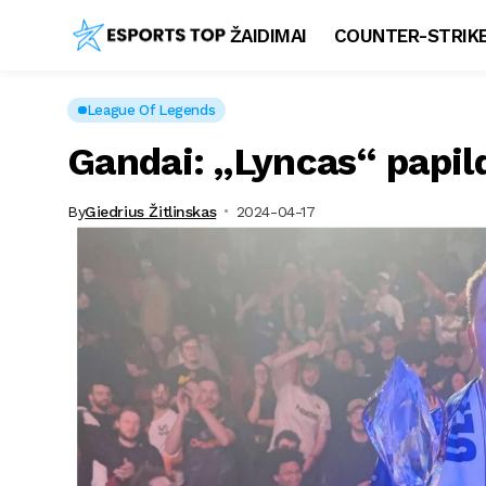
ŽAIDIMAI
COUNTER-STRIKE
League Of Legends
Gandai: „Lyncas“ papil
By
Giedrius Žitlinskas
2024-04-17