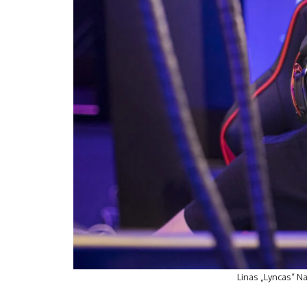
Linas „Lyncas“ N