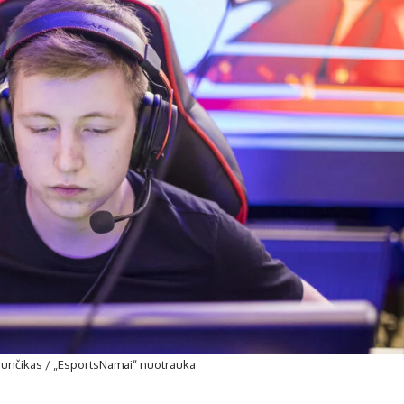
aunčikas / „EsportsNamai“ nuotrauka