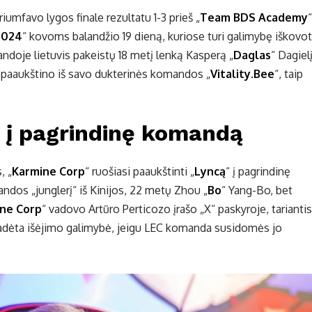
riumfavo lygos finale rezultatu 1-3 prieš „
Team BDS Academy
“
2024
“ kovoms balandžio 19 dieną, kuriose turi galimybę iškovot
doje lietuvis pakeistų 18 metį lenką Kasperą „
Daglas
“ Dagielį
 paaukštino iš savo dukterinės komandos „
Vitality.Bee
“, taip
 į pagrindinę komandą
, „
Karmine Corp
“ ruošiasi paaukštinti „
Lyncą
“ į pagrindinę
ndos „junglerį“ iš Kinijos, 22 metų Zhou „
Bo
“ Yang-Bo, bet
ne Corp
“ vadovo Artūro Perticozo įrašo „X“ paskyroje, tariantis
ižadėta išėjimo galimybė, jeigu LEC komanda susidomės jo