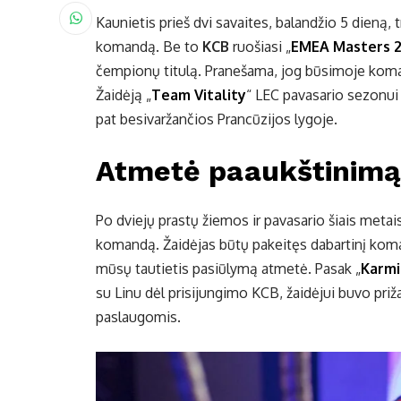
Kaunietis prieš dvi savaites, balandžio 5 dieną, t
komandą. Be to
KCB
ruošiasi „
EMEA Masters 
čempionų titulą. Pranešama, jog būsimoje koman
Žaidėją „
Team Vitality
“ LEC pavasario sezonui
pat besivaržančios Prancūzijos lygoje.
Atmetė paaukštinimą
Po dviejų prastų žiemos ir pavasario šiais metais
komandą. Žaidėjas būtų pakeitęs dabartinį koma
mūsų tautietis pasiūlymą atmetė. Pasak „
Karmi
su Linu dėl prisijungimo KCB, žaidėjui buvo pr
paslaugomis.