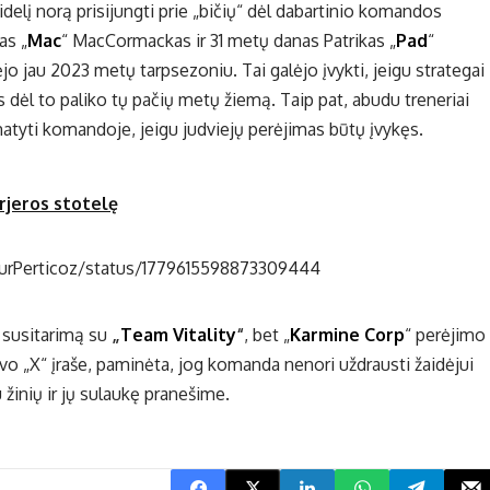
delį norą prisijungti prie „bičių“ dėl dabartinio komandos
as „
Mac
“ MacCormackas ir 31 metų danas Patrikas „
Pad
“
 jau 2023 metų tarpsezoniu. Tai galėjo įvykti, jeigu strategai
s dėl to paliko tų pačių metų žiemą. Taip pat, abudu treneriai
atyti komandoje, jeigu judviejų perėjimas būtų įvykęs.
arjeros stotelę
hurPerticoz/status/1779615598873309444
į susitarimą su
„
Team Vitality
“
, bet „
Karmine Corp
“ perėjimo
o „X“ įraše, paminėta, jog komanda nenori uždrausti žaidėjui
žinių ir jų sulaukę pranešime.