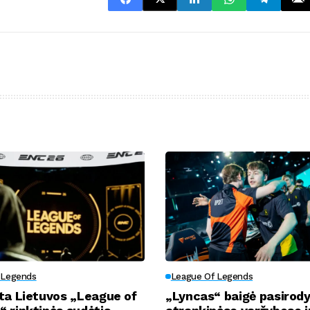
 Legends
League Of Legends
ta Lietuvos „League of
„Lyncas“ baigė pasirod