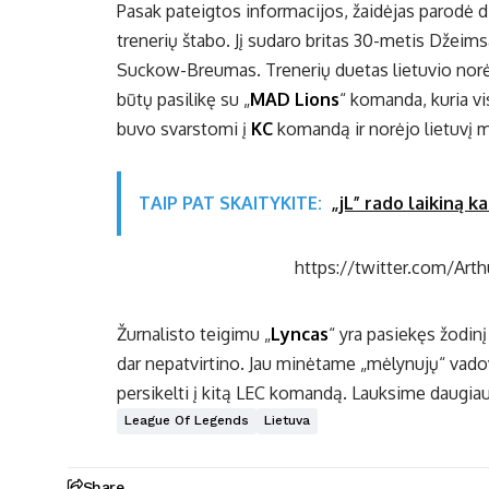
Pasak pateigtos informacijos, žaidėjas parodė di
trenerių štabo. Jį sudaro britas 30-metis Džeims
Suckow-Breumas. Trenerių duetas lietuvio norėjo
būtų pasilikę su „
MAD Lions
“ komanda, kuria vi
buvo svarstomi į
KC
komandą ir norėjo lietuvį m
TAIP PAT SKAITYKITE:
„jL” rado laikiną k
https://twitter.com/Art
Žurnalisto teigimu „
Lyncas
“ yra pasiekęs žodin
dar nepatvirtino. Jau minėtame „mėlynujų“ vadov
persikelti į kitą LEC komandą. Lauksime daugiau 
League Of Legends
Lietuva
Share