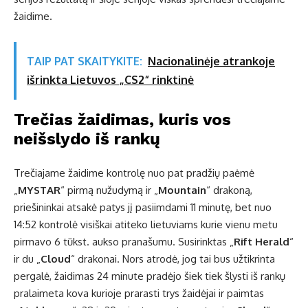
žaidime.
TAIP PAT SKAITYKITE:
Nacionalinėje atrankoje
išrinkta Lietuvos „CS2“ rinktinė
Trečias žaidimas, kuris vos
neišslydo iš rankų
Trečiajame žaidime kontrolę nuo pat pradžių paėmė
„
MYSTAR
“ pirmą nužudymą ir „
Mountain
“ drakoną,
priešininkai atsakė patys jį pasiimdami 11 minutę, bet nuo
14:52 kontrolė visiškai atiteko lietuviams kurie vienu metu
pirmavo 6 tūkst. aukso pranašumu. Susirinktas „
Rift Herald
“
ir du „
Cloud
“ drakonai. Nors atrodė, jog tai bus užtikrinta
pergalė, žaidimas 24 minute pradėjo šiek tiek šlysti iš rankų
pralaimeta kova kurioje prarasti trys žaidėjai ir paimtas