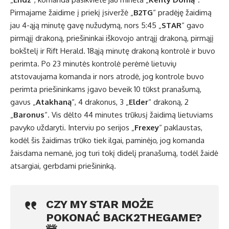
Pirmajame žaidime į priekį įsiveržė „
B2TG
“ pradėję žaidimą
jau 4-ąją minutę gavę nužudymą, nors 5:45 „
STAR
“ gavo
pirmąjį drakoną, priešininkai iškovojo antrąjį drakoną, pirmąjį
bokštelį ir Rift Herald. 18ąją minutę drakoną kontrolė ir buvo
perimta. Po 23 minutės kontrolė perėmė lietuvių
atstovaujama komanda ir nors atrodė, jog kontrole buvo
perimta priešininkams įgavo beveik 10 tūkst pranašumą,
gavus „
Atakhaną
“, 4 drakonus, 3 „
Elder
“ drakoną, 2
„
Baronus
“. Vis dėlto 44 minutes trūkusį žaidimą lietuviams
pavyko uždaryti. Interviu po serijos „
Frexey
“ paklaustas,
kodėl šis žaidimas trūko tiek ilgai, paminėjo, jog komanda
žaisdama nemanė, jog turi tokį didelį pranašumą, todėl žaidė
atsargiai, gerbdami priešininką.
CZY MY STAR MOŻE
POKONAĆ BACK2THEGAME?