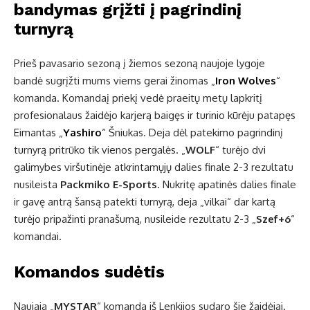
bandymas grįžti į pagrindinį
turnyrą
Prieš pavasario sezoną į žiemos sezoną naujoje lygoje
bandė sugrįžti mums viems gerai žinomas „
Iron Wolves
“
komanda. Komandaį priekį vedė praeitų metų lapkritį
profesionalaus žaidėjo karjerą baigęs ir turinio kūrėju patapęs
Eimantas „
Yashiro
“ Šniukas. Deja dėl patekimo pagrindinį
turnyrą pritrūko tik vienos pergalės. „
WOLF
“ turėjo dvi
galimybes viršutinėje atkrintamųjų dalies finale 2-3 rezultatu
nusileista
Packmiko E-Sports
. Nukritę apatinės dalies finale
ir gavę antrą šansą patekti turnyrą, deja „vilkai“ dar kartą
turėjo pripažinti pranašumą, nusileide rezultatu 2-3 „
Szef+6
“
komandai.
Komandos sudėtis
Naujaja „
MYSTAR
“ komanda iš Lenkijos sudaro šie žaidėjai.