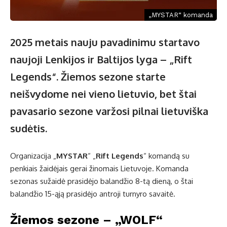
„MYSTAR“ komanda
2025 metais nauju pavadinimu startavo
naujoji Lenkijos ir Baltijos lyga – „Rift
Legends“. Žiemos sezone starte
neišvydome nei vieno lietuvio, bet štai
pavasario sezone varžosi pilnai lietuviška
sudėtis.
Organizacija „
MYSTAR
“ „
Rift Legends
“ komandą su
penkiais žaidėjais gerai žinomais Lietuvoje. Komanda
sezonas sužaidė prasidėjo balandžio 8-tą dieną, o štai
balandžio 15-ąją prasidėjo antroji turnyro savaitė.
Žiemos sezone – „WOLF“