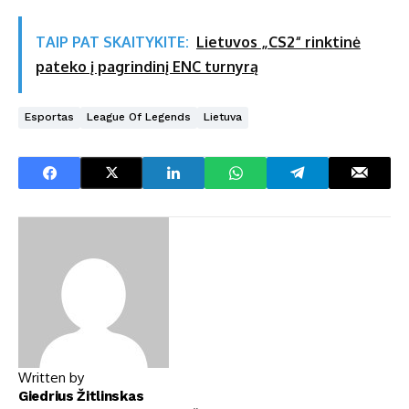
TAIP PAT SKAITYKITE:
Lietuvos „CS2“ rinktinė
pateko į pagrindinį ENC turnyrą
Esportas
League Of Legends
Lietuva
Written by
Giedrius Žitlinskas