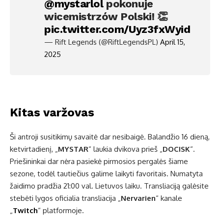
@mystarlol
pokonuje
wicemistrzów Polski! 👏
pic.twitter.com/Uyz3fxWyid
— Rift Legends (@RiftLegendsPL)
April 15,
2025
Kitas varžovas
Ši antroji susitikimų savaitė dar nesibaigė. Balandžio 16 dieną,
ketvirtadienį, „
MYSTAR
“ laukia dvikova prieš „
DOCISK
“.
Priešininkai dar nėra pasiekė pirmosios pergalės šiame
sezone, todėl tautiečius galime laikyti favoritais. Numatyta
žaidimo pradžia 21:00 val. Lietuvos laiku. Transliaciją galėsite
stebėti lygos oficialia transliacija „
Nervarien
“ kanale
„
Twitch
“ platformoje.