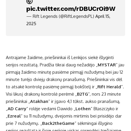
🤯
pic.twitter.com/rDBUCrOi9W
— Rift Legends (@RiftLegendsPL)
April 15,
2025
Antrajame žaidime, priešininkai iš Lenkijos siekė išlyginti
serijos rezultatą. Pradžia tikrai daug nežadėjo „
MYSTAR
“ jau
pirmąją žaidimo minutę pasiėme pirmąjį nužudymą bei jau 12
minute turėjo dviejų drakonų pranašumą. Priešininkai vis dėl
to atsakė kontrolę pasiėmę pirmąjį bokštelį ir „
Rift Herald
“.
Visi likusį drakonų kontrolė perėmė „
B2TG
“, nors 23 minute
priešininkai „
Atakhan
“ ir įgavo 4,1 tūkst. aukso pranašumą,
„
AD Carry
“ rolėje vedami Dawido „
Lothen
“ Błaszczyko ir
„
Ezreal
“ su 11 nužudymų, dvejomis mirtimis bei prisidėjo dar
prie 7 nužudymų. „
Back2theGame
“ sėkmingai išlygino
serijos rezultatą ir šioje serijoje viskas sprendėsi trečiajame