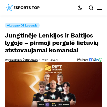
League Of Legends
Jungtinėje Lenkijos ir Baltijos
lygoje – pirmoji pergalė lietuvių
atstovaujamai komandai
By
Giedrius Žitlinskas
2025-04-16
Share