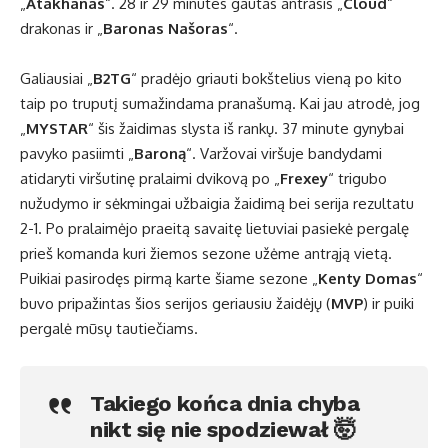
„
Atakhanas
“. 28 ir 29 minutes gautas antrasis „
Cloud
“
drakonas ir „
Baronas Našoras
“.
Galiausiai „
B2TG
“ pradėjo griauti bokštelius vieną po kito
taip po truputį sumažindama pranašumą. Kai jau atrodė, jog
„
MYSTAR
“ šis žaidimas slysta iš rankų. 37 minute gynybai
pavyko pasiimti „
Baroną
“. Varžovai viršuje bandydami
atidaryti viršutinę pralaimi dvikovą po „
Frexey
“ trigubo
nužudymo ir sėkmingai užbaigia žaidimą bei serija rezultatu
2-1. Po pralaimėjo praeitą savaitę lietuviai pasiekė pergalę
prieš komanda kuri žiemos sezone užėme antrąją vietą.
Puikiai pasirodęs pirmą karte šiame sezone „
Kenty Domas
“
buvo pripažintas šios serijos geriausiu žaidėjų (
MVP
) ir puiki
pergalė mūsų tautiečiams.
Takiego końca dnia chyba
nikt się nie spodziewał 🤯