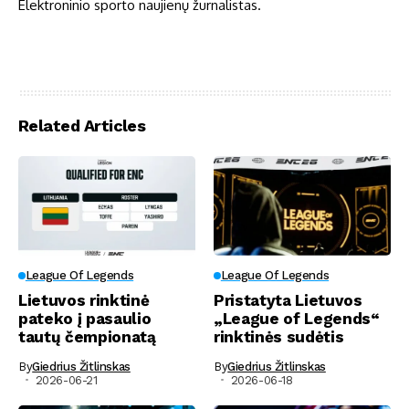
Elektroninio sporto naujienų žurnalistas.
Related Articles
League Of Legends
League Of Legends
Lietuvos rinktinė
Pristatyta Lietuvos
pateko į pasaulio
„League of Legends“
tautų čempionatą
rinktinės sudėtis
By
Giedrius Žitlinskas
By
Giedrius Žitlinskas
2026-06-21
2026-06-18