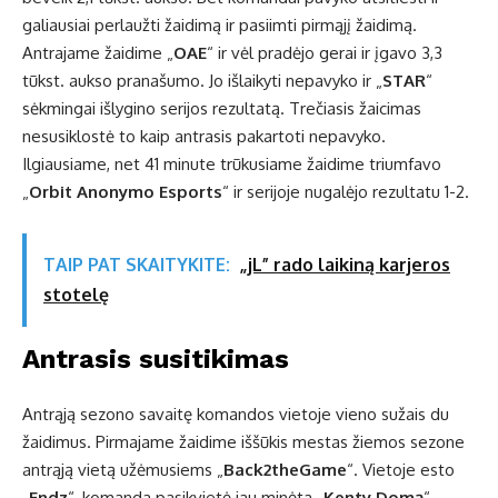
galiausiai perlaužti žaidimą ir pasiimti pirmąjį žaidimą.
Antrajame žaidime „
OAE
“ ir vėl pradėjo gerai ir įgavo 3,3
tūkst. aukso pranašumo. Jo išlaikyti nepavyko ir „
STAR
“
sėkmingai išlygino serijos rezultatą. Trečiasis žaicimas
nesusiklostė to kaip antrasis pakartoti nepavyko.
Ilgiausiame, net 41 minute trūkusiame žaidime triumfavo
„
Orbit Anonymo Esports
“ ir serijoje nugalėjo rezultatu 1-2.
TAIP PAT SKAITYKITE:
„jL” rado laikiną karjeros
stotelę
Antrasis susitikimas
Antrąją sezono savaitę komandos vietoje vieno sužais du
žaidimus. Pirmajame žaidime iššūkis mestas žiemos sezone
antrąją vietą užėmusiems „
Back2theGame
“. Vietoje esto
„
Endz
“, komanda pasikvietė jau minėta „
Kenty Domą
“.