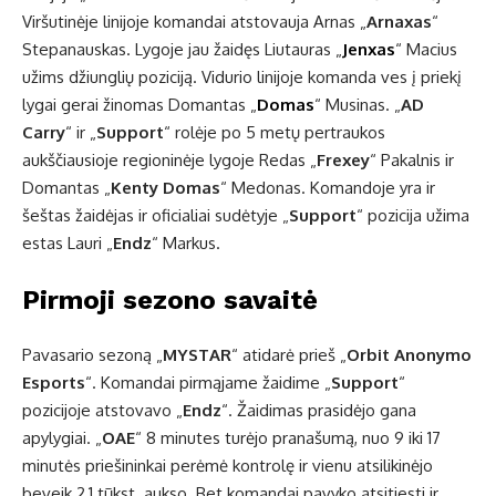
Viršutinėje linijoje komandai atstovauja Arnas „
Arnaxas
“
Stepanauskas. Lygoje jau žaidęs Liutauras „
Jenxas
“ Macius
užims džiunglių poziciją. Vidurio linijoje komanda ves į priekį
lygai gerai žinomas Domantas „
Domas
“ Musinas. „
AD
Carry
“ ir „
Support
“ rolėje po 5 metų pertraukos
aukščiausioje regioninėje lygoje Redas „
Frexey
“ Pakalnis ir
Domantas „
Kenty Domas
“ Medonas. Komandoje yra ir
šeštas žaidėjas ir oficialiai sudėtyje „
Support
“ pozicija užima
estas Lauri „
Endz
“ Markus.
Pirmoji sezono savaitė
Pavasario sezoną „
MYSTAR
“ atidarė prieš „
Orbit Anonymo
Esports
“. Komandai pirmąjame žaidime „
Support
“
pozicijoje atstovavo „
Endz
“. Žaidimas prasidėjo gana
apylygiai. „
OAE
“ 8 minutes turėjo pranašumą, nuo 9 iki 17
minutės priešininkai perėmė kontrolę ir vienu atsilikinėjo
beveik 2,1 tūkst. aukso. Bet komandai pavyko atsitiesti ir