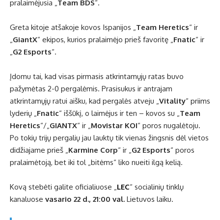
pralaimėjusia „
Team BDS
“.
Greta kitoje atšakoje kovos Ispanijos „
Team Heretics
“ ir
„
GiantX
“ ekipos, kurios pralaimėjo prieš favoritę „
Fnatic
“ ir
„
G2 Esports
“.
Įdomu tai, kad visas pirmasis atkrintamųjų ratas buvo
pažymėtas 2-0 pergalėmis. Prasisukus ir antrajam
atkrintamųjų ratui aišku, kad pergalės atveju „
Vitality
“ priims
lyderių „
Fnatic
“ iššūkį, o laimėjus ir ten – kovos su „
Team
Heretics
“/„
GIANTX
“ ir „
Movistar KOI
“ poros nugalėtoju.
Po tokių trijų pergalių jau lauktų tik vienas žingsnis dėl vietos
didžiajame prieš „
Karmine Corp
“ ir „
G2 Esports
“ poros
pralaimėtoją, bet iki tol „bitėms“ liko nueiti ilgą kelią.
Kovą stebėti galite oficialiuose „
LEC
“ socialinių tinklų
kanaluose
vasario 22 d., 21:00 val.
Lietuvos laiku.