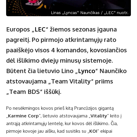
Linas „Lyncas“ Naunčikas / „LEC“ nuotr.
Europos „
LEC
“ žiemos sezonas įgauna
pagreitį. Po pirmojo atkrintamųjų rato
paaiškėjo visos 4 komandos, kovosiančios
dėl išlikimo dviejų minusų sistemoje.
Būtent čia lietuvio Lino „
Lynco
“ Naunčiko
atstovaujama „Team Vitality“ priims
„Team BDS“ iššūkį.
Po nesėkmingos kovos prieš kitą Prancūzijos gigantą
„
Karmine Corp
“, lietuvio atstovaujama „
Vitality
“ krito į
antrąją atkrintamųjų lentelę, kur kovos dėl išlikimo. Čia,
pirmoje kovoje jau aišku, kad susitiks su „
KOI
“ ekipai