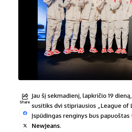
Jau šį sekmadienį, lapkričio 19 dien
Share
susitiks dvi stipriausios „League o
Įspūdingas renginys bus papuoštas 
NewJeans
.