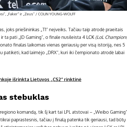
usi“, „Faker“ ir „Zeus“ / COLIN YOUNG-WOLFF
, joks priešininkas „T1“ neįveiks. Tačiau taip atrodė praeitais
 ir ta pati „JD Gaming“, o finale nusileista 4
LCK
(LoL Champion
nato finalas laikomas vienas geriausių per visą istoriją, nes 5
 patikėti, kad laimėjo „DRX“, kuri iki čempionato atrodė labai
nkoje išrinkta Lietuvos „CS2“ rinktinė
as stebuklas
sia regiono komandą, tik šį kart tai LPL atstovai – „Weibo Gaming
ikrai paprastesnis, tačiau į finalą patenka tik geriausi, tad būtų