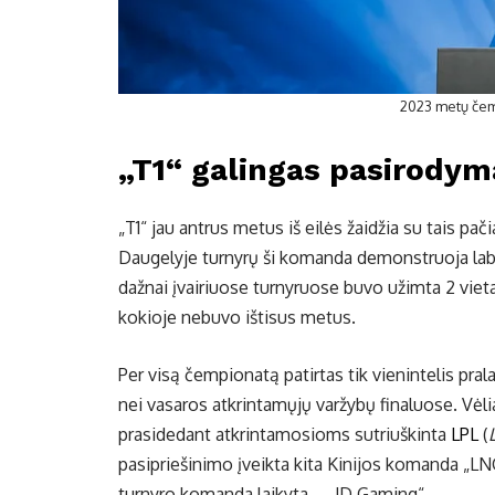
2023 metų čemp
„T1“ galingas pasirodym
„T1“ jau antrus metus iš eilės žaidžia su tais pači
Daugelyje turnyrų ši komanda demonstruoja labai
dažnai įvairiuose turnyruose buvo užimta 2 vieta
kokioje nebuvo ištisus metus.
Per visą čempionatą patirtas tik vienintelis pra
nei vasaros atkrintamųjų varžybų finaluose. Vėliau
prasidedant atkrintamosioms sutriuškinta
LPL
(
pasipriešinimo įveikta kita Kinijos komanda „LNG 
turnyro komanda laikyta – „JD Gaming“.