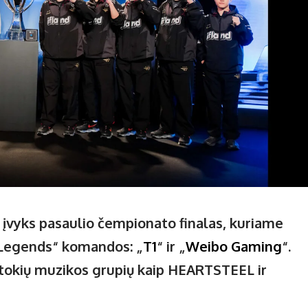
ą, įvyks pasaulio čempionato finalas, kuriame
f Legends“ komandos: „
T1
“ ir „
Weibo Gaming
“.
tokių muzikos grupių kaip HEARTSTEEL ir