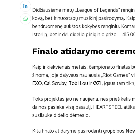
Didžiausiame metų „League of Legends“ renginy
kovą, bet ir nuostabų muzikinį pasirodymą. Kaip
bendruomenę aukštos kokybės renginiu. Komando
istoriją, bet ir dėl didelio piniginio prizo – 415 
Finalo atidarymo ceremo
Kaip ir kiekvienais metais, čempionato finalas bu
žinoma, joje dalyvaus naujausia „Riot Games“ v
EXO
,
Cal Scruby
,
Tobi Lou
ir
ØZI
, įgaus tam tik
Toks projektas jau ne naujiena, nes prieš kelis
dainos pasiekė visą pasaulį. HEARTSTEEL atliks
susilaukė didelio dėmesio.
Kita finalo atidaryme pasirodanti grupė bus
New