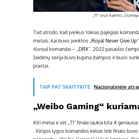
„T1“ (nuo kairės) „Gumay
Tad atrodo, kad įveikus tokias pajėgias komandas
metais, kai buvo įveiktos „
Royal Never Give Up
“
Korea
) komandai – „
DRX
“. 2022 pasaulio čempio
žaidimų serija buvo kupina įtampos ir buvo sunku
prastai.
TAIP PAT SKAITYKITE:
Nacionalinėje atra
„Weibo Gaming“ kuriam
Kiti metai ir vėl „T1“ finale laukia kita 4 geriau
. Kinijos lygos komandos kelias link finalo buvo t