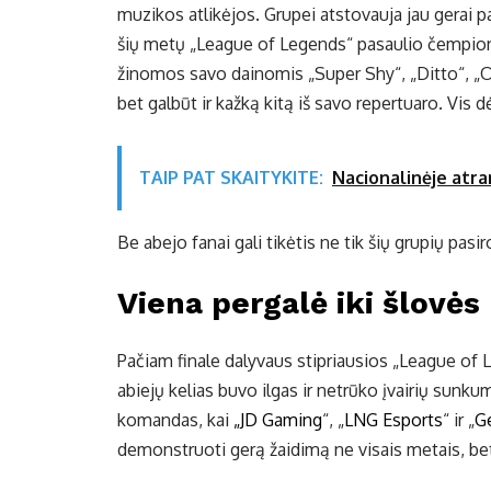
muzikos atlikėjos. Grupei atstovauja jau gerai 
šių metų „League of Legends“ pasaulio čempion
žinomos savo dainomis „Super Shy“, „Ditto“, „OM
bet galbūt ir kažką kitą iš savo repertuaro. Vis d
TAIP PAT SKAITYKITE:
Nacionalinėje atra
Be abejo fanai gali tikėtis ne tik šių grupių pasir
Viena pergalė iki šlovės
Pačiam finale dalyvaus stipriausios „League of 
abiejų kelias buvo ilgas ir netrūko įvairių sunku
komandas, kai
„JD Gaming
“, „
LNG Esports
“ ir „
G
demonstruoti gerą žaidimą ne visais metais, bet