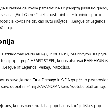
je turėsime galimybę pamatyti ne tik įtemptą pasaulio grandų
 visada, „Riot Games“ sieks nustebinti elektroninio sporto
s čia kovos ne tik, kad būtų įrašytos į „League of Legends“
000 eurų.
nija
s atidaromas įvairių atlikėjų ir muzikinių pasirodymų. Kaip yra
irtuali popo grupė
HEARTSTEEL
, kurios atstovai
BAEKHYUN
iš
rų „League of Legends“ veikėjų įvaizdžius.
 metus buvo įkurtos
True Damage
ir
K/DA
grupės, o pastarosios
 savo debiutinį kūrinį „PARANOIA“, kuris Youtube platformoje
Jeans
, kurios narės yra labai populiarios korėjietiškos pop