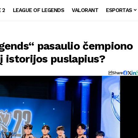
 2
LEAGUE OF LEGENDS
VALORANT
ESPORTAS
egends“ pasaulio čempiono
 į istorijos puslapius?
Share