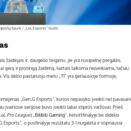
ionų taurė / „LoL Esports“ nuotr.
as
ais žaidėjais ir, daugelio teigimu, jie yra nusipelnę pergalės.
 gerą ir protingą žaidimą, kartais laikoma neįveikiama, tačiau
. Vis dėlto pastaruoju metu „T1“ yra geriausioje formoje,
laimėjimas „Gen.G Esports“, kurios nepavyko įveikti nei pavasari
 įvairiose serijose buvo įveikti labai stiprūs varžovai. Prieš
LoL Pro League
) „
Bilibili Gaming
“, ketvirtfinalyje be didelio
Esports“, o pusfinalyje rezultatu 3-1 nugalėta ir stipriausia