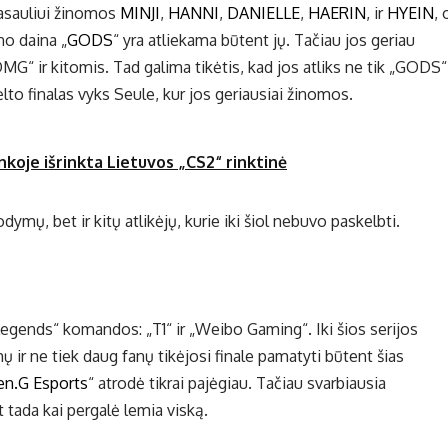
pasauliui žinomos
MINJI
,
HANNI
,
DANIELLE
,
HAERIN
, ir
HYEIN
, 
o daina „
GODS
“ yra atliekama būtent jų. Tačiau jos geriau
G“ ir kitomis. Tad galima tikėtis, kad jos atliks ne tik „GODS“
ėlto finalas vyks Seule, kur jos geriausiai žinomos.
nkoje išrinkta Lietuvos „CS2“ rinktinė
odymų, bet ir kitų atlikėjų, kurie iki šiol nebuvo paskelbti.
Legends“ komandos: „T1“ ir „Weibo Gaming“. Iki šios serijos
mų ir ne tiek daug fanų tikėjosi finale pamatyti būtent šias
en.G Esports
“ atrodė tikrai pajėgiau. Tačiau svarbiausia
 tada kai pergalė lemia viską.