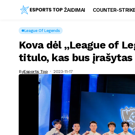
ŽAIDIMAI
COUNTER-STRIKE
League Of Legends
Kova dėl „League of L
titulo, kas bus įrašytas
By
Esports Top
2023-11-17