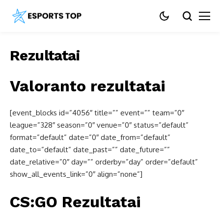
Rezultatai
Valoranto rezultatai
[event_blocks id=”4056″ title=”” event=”” team=”0″
league=”328″ season=”0″ venue=”0″ status=”default”
format=”default” date=”0″ date_from=”default”
date_to=”default” date_past=”” date_future=””
date_relative=”0″ day=”” orderby=”day” order=”default”
show_all_events_link=”0″ align=”none”]
CS:GO Rezultatai