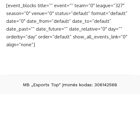
[event_blocks title=”” event=”” team=”0″ league=”327″
season=”0″ venue=”0″ status=”default” format=”default”
date=”0″ date_from=”default” date_to=”default”
date_past=”” date_future=”” date_relative=”0″ day=””
orderby=”day” order=”default” show_all_events_link=”0″
align=”none”]
MB „Esports Top“ Įmonės kodas: 306142568