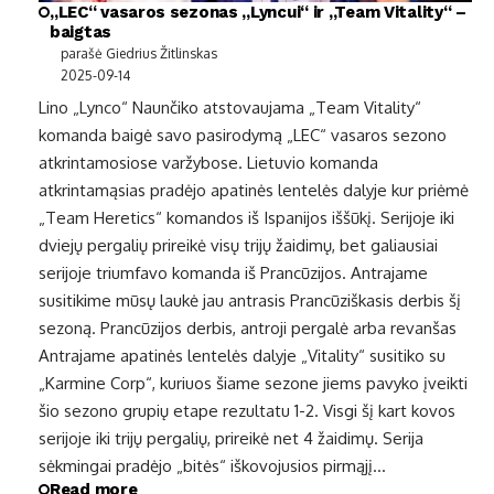
„LEC“ vasaros sezonas „Lyncui“ ir „Team Vitality“ –
baigtas
parašė Giedrius Žitlinskas
2025-09-14
Lino „Lynco“ Naunčiko atstovaujama „Team Vitality“
komanda baigė savo pasirodymą „LEC“ vasaros sezono
atkrintamosiose varžybose. Lietuvio komanda
atkrintamąsias pradėjo apatinės lentelės dalyje kur priėmė
„Team Heretics“ komandos iš Ispanijos iššūkį. Serijoje iki
dviejų pergalių prireikė visų trijų žaidimų, bet galiausiai
serijoje triumfavo komanda iš Prancūzijos. Antrajame
susitikime mūsų laukė jau antrasis Prancūziškasis derbis šį
sezoną. Prancūzijos derbis, antroji pergalė arba revanšas
Antrajame apatinės lentelės dalyje „Vitality“ susitiko su
„Karmine Corp“, kuriuos šiame sezone jiems pavyko įveikti
šio sezono grupių etape rezultatu 1-2. Visgi šį kart kovos
serijoje iki trijų pergalių, prireikė net 4 žaidimų. Serija
sėkmingai pradėjo „bitės“ iškovojusios pirmąjį…
Read more