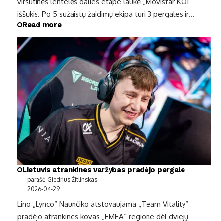
viršutinės lentelės dalies etape laukė „Movistar KOI“
iššūkis. Po 5 sužaistų žaidimų ekipa turi 3 pergales ir…
Read more
Lietuvis atrankines varžybas pradėjo pergale
parašė Giedrius Žitlinskas
2026-04-29
Lino „Lynco“ Naunčiko atstovaujama „Team Vitality“
pradėjo atrankines kovas „EMEA“ regione dėl dviejų