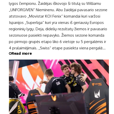
lygos čempionu. Žaidėjas iškovojo ši titulą su Williamu
„UNFORGIVEN“ Nieminenu. Abu žaidėjai pavasario sezone
atstovavo „Movistar KOI Fenix“ komandai kuri varžosi
Ispanijos „Superliga“ kuri yra vienas iš geriausių Europos
regioninių lygų. Deja, didelių rezultatų žiemos ir pavasario
sezonuose pasiekti nepavyko. Žiemos sezone komanda
po pirmojo grupės etapo liko 6 vietoje su 5 pergalėmis ir
4 pralaimėjimais. „Swiss“ etape pasiekta viena pergalė…
Read more