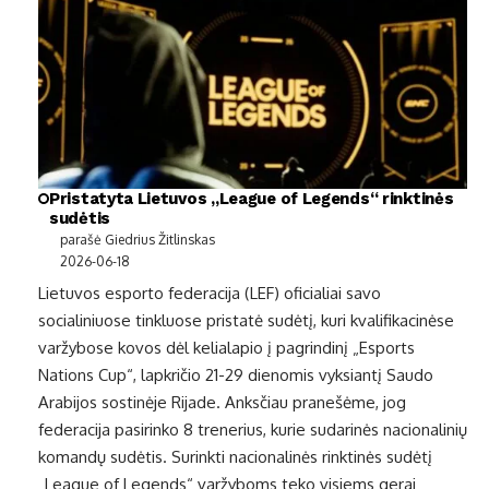
Pristatyta Lietuvos „League of Legends“ rinktinės
sudėtis
parašė Giedrius Žitlinskas
2026-06-18
Lietuvos esporto federacija (LEF) oficialiai savo
socialiniuose tinkluose pristatė sudėtį, kuri kvalifikacinėse
varžybose kovos dėl kelialapio į pagrindinį „Esports
Nations Cup“, lapkričio 21-29 dienomis vyksiantį Saudo
Arabijos sostinėje Rijade. Anksčiau pranešėme, jog
federacija pasirinko 8 trenerius, kurie sudarinės nacionalinių
komandų sudėtis. Surinkti nacionalinės rinktinės sudėtį
„League of Legends“ varžyboms teko visiems gerai