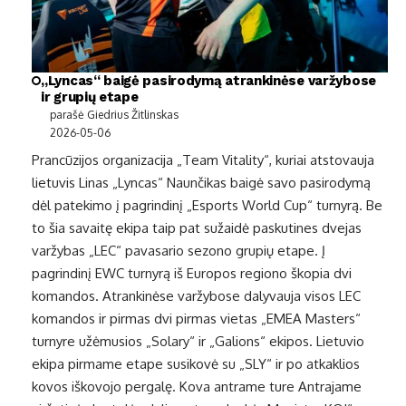
„Lyncas“ baigė pasirodymą atrankinėse varžybose
ir grupių etape
parašė Giedrius Žitlinskas
2026-05-06
Prancūzijos organizacija „Team Vitality“, kuriai atstovauja
lietuvis Linas „Lyncas“ Naunčikas baigė savo pasirodymą
dėl patekimo į pagrindinį „Esports World Cup“ turnyrą. Be
to šia savaitę ekipa taip pat sužaidė paskutines dvejas
varžybas „LEC“ pavasario sezono grupių etape. Į
pagrindinį EWC turnyrą iš Europos regiono škopia dvi
komandos. Atrankinėse varžybose dalyvauja visos LEC
komandos ir pirmas dvi pirmas vietas „EMEA Masters“
turnyre užėmusios „Solary“ ir „Galions“ ekipos. Lietuvio
ekipa pirmame etape susikovė su „SLY“ ir po atkaklios
kovos iškovojo pergalę. Kova antrame ture Antrajame