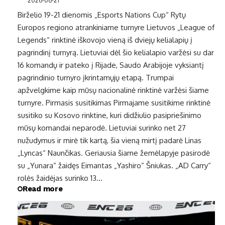
Birželio 19-21 dienomis „Esports Nations Cup“ Rytų
Europos regiono atrankiniame turnyre Lietuvos „League of
Legends“ rinktinė iškovojo vieną iš dviejų kelialapių į
pagrindinį turnyrą. Lietuviai dėl šio kelialapio varžėsi su dar
16 komandų ir pateko į Rijade, Saudo Arabijoje vyksiantį
pagrindinio turnyro įkrintamųjų etapą. Trumpai
apžvelgkime kaip mūsų nacionalinė rinktinė varžėsi šiame
turnyre. Pirmasis susitikimas Pirmajame susitikime rinktinė
susitiko su Kosovo rinktine, kuri didžiulio pasipriešinimo
mūsų komandai neparodė. Lietuviai surinko net 27
nužudymus ir mirė tik kartą, šia vieną mirtį padarė Linas
„Lyncas“ Naunčikas. Geriausia šiame žemėlapyje pasirodė
su „Yunara“ žaidęs Eimantas „Yashiro“ Šniukas. „AD Carry“
rolės žaidėjas surinko 13…
Read more