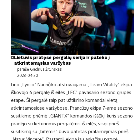
Lietuvis pratęsė pergalių serija ir pateko į
atkrintamąsias varžybas
parašė Giedrius Žitlinskas
2026-04-20
Lino „Lynco“ Naunčiko atstovaujama „Team Vitality“ ekipa
iškovojo 6 pergalę iš eilės „LEC“ pavasario sezono grupės
etape. Ši pergalė taip pat užtikrino komandai vietą
atkrintamosiose varžybose. Prancūzų ekipa 7-ame sezono
susitikime priėmė „GIANTX“ komandos iššūkį, kuris sezono
pradėjo su keturiomis pergalėmis iš eilės, visgi prieš
susitikimą su „bitėmis“ buvo patirtas pralaimėjimas prieš
„Natus Vincere“. Pastaroji ekipa jau anksčiau patyrė