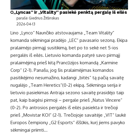
„Lyncas“ ir „Vitality“ pasiekė penktą pergalę iš eilės
parašė Giedrius Žitlinskas
2026-04-13
Lino „Lynco“ Naunčiko atstovaujama „Team Vitality“
komanda sėkmingai pradėjo „LEC“ pavasario sezoną. Ekipa
pralaimėjo pirmąjį susitikimą, bet po to sekė net 5-ios
pergalės iš eilės. Lietuvio komanda patyrė savo pirmąjį
pralaimėjimą prieš kitą Prancūzijos komandą „Karmine
Corp“ (2-1). Panašu, jog šis pralaimėjimas komandos
pasitikėjimo nesumažino, kadangi „bitės“ tą pačią savaitę
nugalėjo „Team Heretics“(0-2) ekipą. Sėkminga serija ir
lietuvio pasiekimas Antraja sezono savaitę prasidėjo taip
pat, kaip baigėsi pirmoji – pergale prieš „Natus Vincere“
(0-2). Po antrosios pergalės iš eilės pasiekta ir trečioji
prieš „Movistar KOI“ (2-1). Trečiojoje savaitėje „VIT“ laukė
Europos čempionų „G2 Esports“ iššūkis, kurį jiems pavyko
sėkmingai priimti…