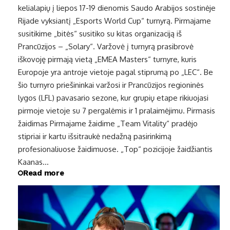
kelialapių į liepos 17-19 dienomis Saudo Arabijos sostinėje
Rijade vyksiantį „Esports World Cup“ turnyrą. Pirmajame
susitikime „bitės“ susitiko su kitas organizaciją iš
Prancūzijos – „Solary“. Varžovė į turnyrą prasibrovė
iškovoję pirmają vietą „EMEA Masters“ turnyre, kuris
Europoje yra antroje vietoje pagal stiprumą po „LEC“. Be
šio turnyro priešininkai varžosi ir Prancūzijos regioninės
lygos (LFL) pavasario sezone, kur grupių etape rikiuojasi
pirmoje vietoje su 7 pergalėmis ir 1 pralaimėjimu. Pirmasis
žaidimas Pirmajame žaidime „Team Vitality“ pradėjo
stipriai ir kartu išsitraukė nedažną pasirinkimą
profesionaliuose žaidimuose. „Top“ pozicijoje žaidžiantis
Kaanas…
Read more