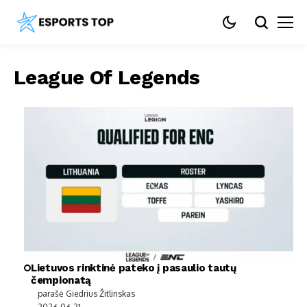
League Of Legends
Lietuvos rinktinė pateko į pasaulio tautų
čempionatą
parašė Giedrius Žitlinskas
2026-06-21