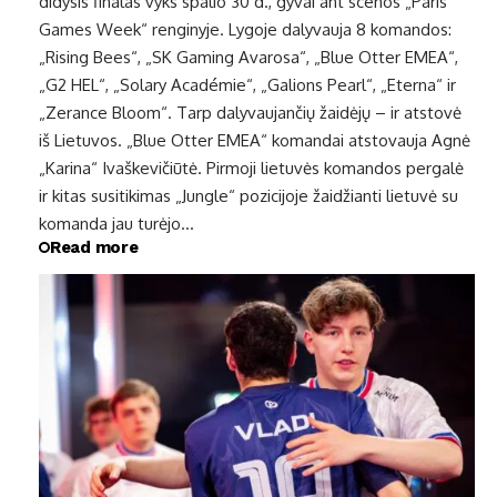
didysis finalas vyks spalio 30 d., gyvai ant scenos „Paris
Games Week“ renginyje. Lygoje dalyvauja 8 komandos:
„Rising Bees“, „SK Gaming Avarosa“, „Blue Otter EMEA“,
„G2 HEL“, „Solary Académie“, „Galions Pearl“, „Eterna“ ir
„Zerance Bloom“. Tarp dalyvaujančių žaidėjų – ir atstovė
iš Lietuvos. „Blue Otter EMEA“ komandai atstovauja Agnė
„Karina“ Ivaškevičiūtė. Pirmoji lietuvės komandos pergalė
ir kitas susitikimas „Jungle“ pozicijoje žaidžianti lietuvė su
komanda jau turėjo…
Read more