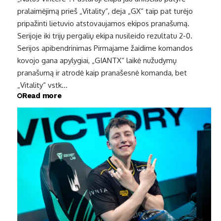
pralaimėjimą prieš „Vitality“, deja „GX“ taip pat turėjo
pripažinti lietuvio atstovaujamos ekipos pranašumą.
Serijoje iki trijų pergalių ekipa nusileido rezultatu 2-0.
Serijos apibendrinimas Pirmajame žaidime komandos
kovojo gana apylygiai, „GIANTX“ laikė nužudymų
pranašumą ir atrodė kaip pranašesnė komanda, bet
„Vitality“ vstk…
Read more