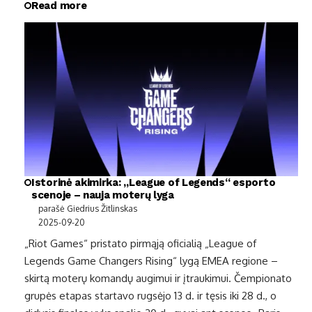
Read more
Istorinė akimirka: „League of Legends“ esporto
scenoje – nauja moterų lyga
parašė Giedrius Žitlinskas
2025-09-20
„Riot Games“ pristato pirmąją oficialią „League of
Legends Game Changers Rising“ lygą EMEA regione –
skirtą moterų komandų augimui ir įtraukimui. Čempionato
grupės etapas startavo rugsėjo 13 d. ir tęsis iki 28 d., o