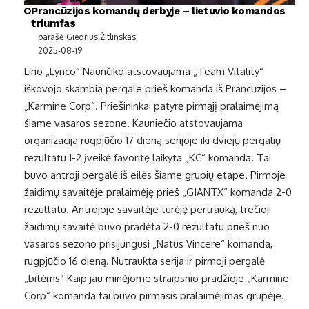
Prancūzijos komandų derbyje – lietuvio komandos
triumfas
parašė Giedrius Žitlinskas
2025-08-19
Lino „Lynco“ Naunčiko atstovaujama „Team Vitality“
iškovojo skambią pergale prieš komanda iš Prancūzijos –
„Karmine Corp“. Priešininkai patyrė pirmąjį pralaimėjimą
šiame vasaros sezone. Kauniečio atstovaujama
organizacija rugpjūčio 17 dieną serijoje iki dviejų pergalių
rezultatu 1-2 įveikė favoritę laikyta „KC“ komanda. Tai
buvo antroji pergalė iš eilės šiame grupių etape. Pirmoje
žaidimų savaitėje pralaimėję prieš „GIANTX“ komanda 2-0
rezultatu. Antrojoje savaitėje turėję pertrauką, trečioji
žaidimų savaitė buvo pradėta 2-0 rezultatu prieš nuo
vasaros sezono prisijungusi „Natus Vincere“ komanda,
rugpjūčio 16 dieną. Nutraukta serija ir pirmoji pergalė
„bitėms“ Kaip jau minėjome straipsnio pradžioje „Karmine
Corp“ komanda tai buvo pirmasis pralaimėjimas grupėje.