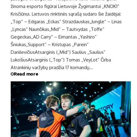
žinoma esporto figūrai Lietuvoje Žygimantui „KNOK1“
Krisčiūnui. Lietuvos rinktinės sąrašą sudaro šie žaidėjai:
„Top“ – Edgaras „Eckas” Strazdauskas„Jungle“ – Linas
„Lyncas” Naunčikas„Mid“ – Tautvydas „Toffe”
Gegeckas„AD Carry“ – Eimantas „Yashiro”
Šniukas„Support“ – Kristupas „Parein”
DanilevičiusAtsarginis („Mid“) Saulius „Saulius”
LukošiusAtsarginis („Top“) Tomas „VeyLot” Čirba
Atrankinių varžybų pradžia 17 komandų…
Read more