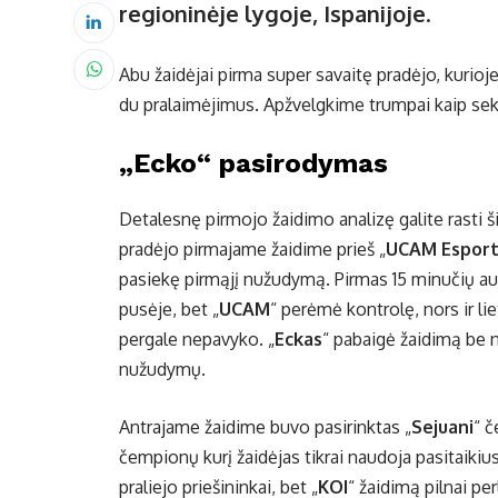
regioninėje lygoje, Ispanijoje
.
Abu žaidėjai pirma super savaitę pradėjo, kurioje
du pralaimėjimus. Apžvelgkime trumpai kaip s
„Ecko“ pasirodymas
Detalesnę pirmojo žaidimo analizę galite rasti 
pradėjo pirmajame žaidime prieš „
UCAM Esport
pasiekę pirmąjį nužudymą. Pirmas 15 minučių a
pusėje, bet „
UCAM
“ perėmė kontrolę, nors ir li
pergale nepavyko. „
Eckas
“ pabaigė žaidimą be n
nužudymų.
Antrajame žaidime buvo pasirinktas „
Sejuani
“ č
čempionų kurį žaidėjas tikrai naudoja pasitaikiu
praliejo priešininkai, bet „
KOI
“ žaidimą pilnai p