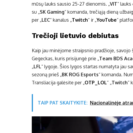
mūsų lauks sausio 25-27 dienomis. „
VIT
“ lauks
su „
SK Gaming
“ komanda, trečiąją dieną užbaig
per „
LEC
“ kanalus „
Twitch
“ ir „
YouTube
“ platf
Trečioji lietuvio debiutas
Kaip jau minėjome straipsnio pradžioje, savojo 
Gegeckas, kuris prisijungė prie „
Team BDS Ac
„
LFL
“ lygoje. Šios lygos startas numatyta jau sa
sezoną prieš „
BK ROG Esports
“ komanda. Numat
Transliacija galėsite per „
OTP_LOL
“ „
Twitch
“ 
TAIP PAT SKAITYKITE:
Nacionalinėje atra