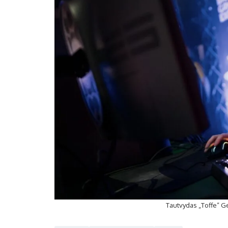
Tautvydas „Toffe“ G