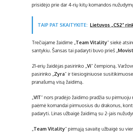
prisidėjo prie dar 4-rių kitų komandos nužudym
TAIP PAT SKAITYKITE:
Lietuvos „CS2“ rin
Trečiajame žaidime „
Team Vitality
“ siekė atsi
santykiu. Šansas tai padaryti buvo prieš „
Movist
21-erių žaidėjas pasirinko „
Vi
“ čempioną. Varžo
pasirinko „
Zyra
“ ir tiesioginiuose susitikimuos
pranašumą visą žaidimą.
„
VIT
“ nors pradėjo žaidimo pradžia su pirmuoju 
paėmė komandai pirmuosius du drakonus, kontrolę
padaryti. Linas užbaigė žaidimą su 2-jais nužudy
„
Team Vitality
“ pirmąją savaitę užbaigė su vien