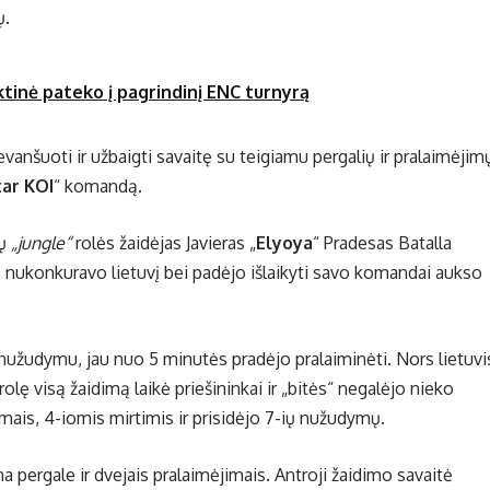
ų.
ktinė pateko į pagrindinį ENC turnyrą
revanšuoti ir užbaigti savaitę su teigiamu pergalių ir pralaimėjim
ar KOI
“ komandą.
vų
„jungle“
rolės žaidėjas Javieras „
Elyoya
“ Pradesas Batalla
e nukonkuravo lietuvį bei padėjo išlaikyti savo komandai aukso
nužudymu, jau nuo 5 minutės pradėjo pralaiminėti. Nors lietuvi
 visą žaidimą laikė priešininkai ir „bitės“ negalėjo nieko
mais, 4-iomis mirtimis ir prisidėjo 7-ių nužudymų.
a pergale ir dvejais pralaimėjimais. Antroji žaidimo savaitė