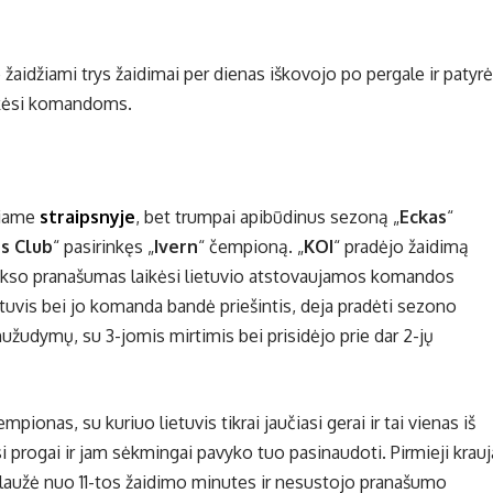
 žaidžiami trys žaidimai per dienas iškovojo po pergale ir patyrė
ekėsi komandoms.
šiame
straipsnyje
, bet trumpai apibūdinus sezoną „
Eckas
“
s Club
“ pasirinkęs „
Ivern
“ čempioną. „
KOI
“ pradėjo žaidimą
ukso pranašumas laikėsi lietuvio atstovaujamos komandos
etuvis bei jo komanda bandė priešintis, deja pradėti sezono
užudymų, su 3-jomis mirtimis bei prisidėjo prie dar 2-jų
empionas, su kuriuo lietuvis tikrai jaučiasi gerai ir tai vienas iš
si progai ir jam sėkmingai pavyko tuo pasinaudoti. Pirmieji krau
erlaužė nuo 11-tos žaidimo minutes ir nesustojo pranašumo