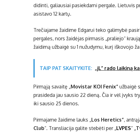
didinti, galiausiai pasiekdami pergale. Lietuvis 
asistavo 12 kartų.
Trečiajame žaidime Edgarui teko galimybė pasiri
pergales, nors žaidėjas pirmasis „praliejo“ krauj
žaidimą užbaigė su 1 nužudymu, kurį iškovojo žai
TAIP PAT SKAITYKITE:
„jL” rado laikiną k
Pirmąją savaitę „
Movistar KOI Fenix“
užbaigė su
prasideda jau sausio 22 dieną. Čia ir vėl įvyks t
iki sausio 25 dienos.
Pirmajame žaidime lauks „
Los Heretics“
, antrą
Club
“. Transliacija galite stebėti per „
LVPES
“ „
T