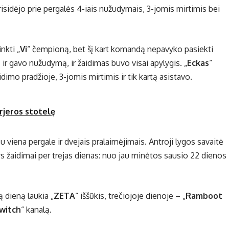
prisidėjo prie pergalės 4-iais nužudymais, 3-jomis mirtimis bei
nkti „
Vi
“ čempioną, bet šį kart komandą nepavyko pasiekti
ą ir gavo nužudymą, ir žaidimas buvo visai apylygis. „
Eckas
“
dimo pradžioje, 3-jomis mirtimis ir tik kartą asistavo.
arjeros stotelę
 viena pergale ir dvejais pralaimėjimais. Antroji lygos savaitė
rys žaidimai per trejas dienas: nuo jau minėtos sausio 22 dienos
ją dieną laukia „
ZETA
“ iššūkis, trečiojoje dienoje – „
Ramboot
witch
“ kanalą.