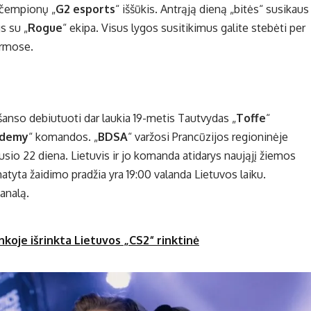
 čempionų „
G2 esports
“ iššūkis. Antrąją dieną „bitės“ susikaus
s su „
Rogue
“ ekipa. Visus lygos susitikimus galite stebėti per
ormose.
šanso debiutuoti dar laukia 19-metis Tautvydas „
Toffe
“
ademy
“ komandos. „
BDSA
“ varžosi Prancūzijos regioninėje
usio 22 diena. Lietuvis ir jo komanda atidarys naująjį žiemos
yta žaidimo pradžia yra 19:00 valanda Lietuvos laiku.
kanalą.
nkoje išrinkta Lietuvos „CS2“ rinktinė