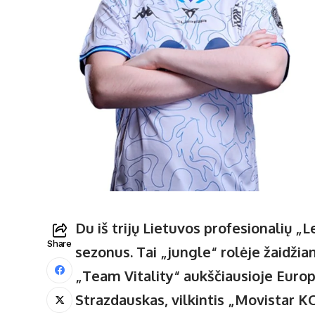
Du iš trijų Lietuvos profesionalių 
Share
sezonus. Tai „jungle“ rolėje žaidžia
„Team Vitality“ aukščiausioje Europ
Strazdauskas, vilkintis „Movistar K