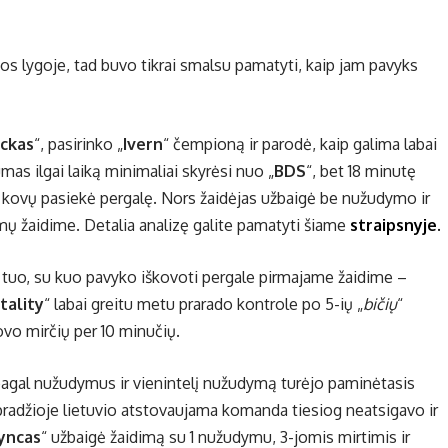
s lygoje, tad buvo tikrai smalsu pamatyti, kaip jam pavyks
ckas
“, pasirinko „
Ivern
“ čempioną ir parodė, kaip galima labai
as ilgai laiką minimaliai skyrėsi nuo „
BDS
“, bet 18 minutę
 kovų pasiekė pergalę. Nors žaidėjas užbaigė be nužudymo ir
dymų žaidime. Detalia analizę galite pamatyti šiame
straipsnyje.
 tuo, su kuo pavyko iškovoti pergale pirmajame žaidime –
itality
“ labai greitu metu prarado kontrole po 5-ių „
bičių
“
ovo mirčių per 10 minučių.
 pagal nužudymus ir vienintelį nužudymą turėjo paminėtasis
 pradžioje lietuvio atstovaujama komanda tiesiog neatsigavo ir
yncas
“ užbaigė žaidimą su 1 nužudymu, 3-jomis mirtimis ir