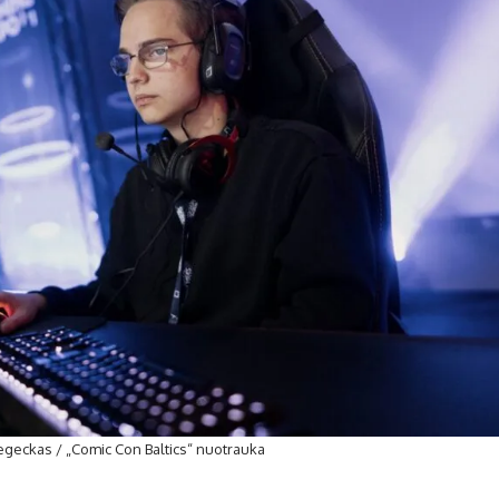
egeckas / „Comic Con Baltics“ nuotrauka