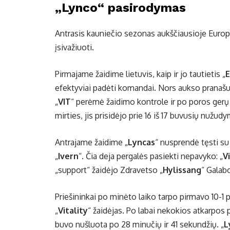
„Lynco“ pasirodymas
Antrasis kauniečio sezonas aukščiausioje Europo
įsivažiuoti.
Pirmajame žaidime lietuvis, kaip ir jo tautietis „
E
efektyviai padėti komandai. Nors aukso pranašum
„
VIT
“ perėmė žaidimo kontrole ir po poros gerų
mirties, jis prisidėjo prie 16 iš 17 buvusių nužu
Antrajame žaidime „
Lyncas
“ nusprendė tęsti su
„
Ivern
“. Čia deja pergalės pasiekti nepavyko: „
V
„support“ žaidėjo Zdravetso „
Hylissang
“ Galab
Priešininkai po minėto laiko tarpo pirmavo 10-1
„
Vitality
“ žaidėjas. Po labai nekokios atkarpos
buvo nušluota po 28 minučių ir 41 sekundžių. „
L