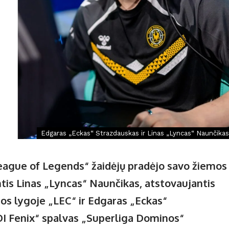
Edgaras „Eckas“ Strazdauskas ir Linas „Lyncas“ Naunčikas
„League of Legends“ žaidėjų pradėjo savo žiemos
ntis Linas „Lyncas“ Naunčikas, atstovaujantis
os lygoje „LEC“ ir Edgaras „Eckas“
OI Fenix“ spalvas „Superliga Dominos“