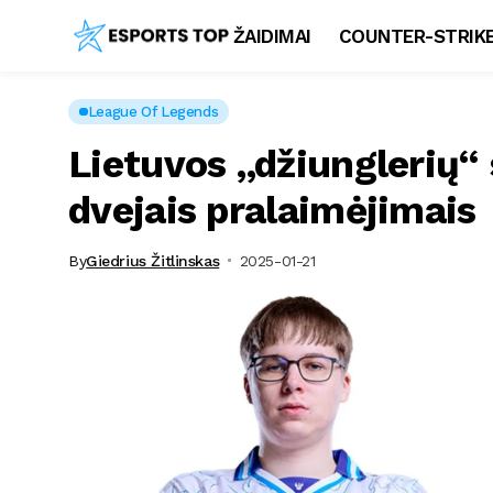
ŽAIDIMAI
COUNTER-STRIKE
League Of Legends
Lietuvos „džiunglerių“ 
dvejais pralaimėjimais
By
Giedrius Žitlinskas
2025-01-21