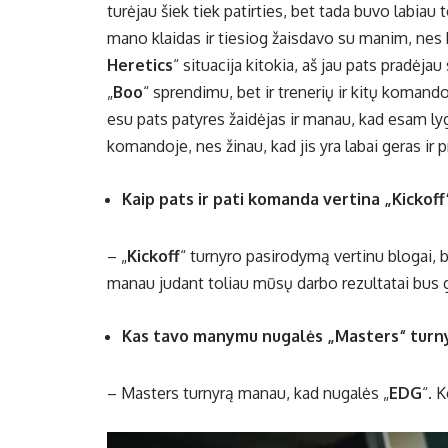
turėjau šiek tiek patirties, bet tada buvo labiau t
mano klaidas ir tiesiog žaisdavo su manim, nes b
Heretics
“ situacija kitokia, aš jau pats pradėjau
„
Boo
“ sprendimu, bet ir trenerių ir kitų komando
esu pats patyres žaidėjas ir manau, kad esam lygia
komandoje, nes žinau, kad jis yra labai geras ir 
Kaip pats ir pati komanda vertina „Kickof
– „
Kickoff
“ turnyro pasirodymą vertinu blogai, 
manau judant toliau mūsų darbo rezultatai bus 
Kas tavo manymu nugalės „Masters“ turn
– Masters turnyrą manau, kad nugalės „
EDG
“. 