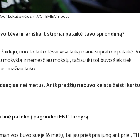
oo“ Lukaševičius / „VCT EMEA“ nuotr.
vo tėvai ir ar iškart stipriai palaikė tavo sprendimą?
u žaideju, nuo to laiko tėvai visa laiką mane suprato ir palaikė. V
u mokyklą ir nemesčiau mokslų, tačiau iki tol buvo šiek tiek
kuo mažiau laiko.
augiau nei metus. Ar iš pradžių nebuvo keista žaisti kartu
ktinė pateko į pagrindinį ENC turnyrą
man vos buvo suėję 16 metų, tai jau prieš prisijungiant prie „
TH