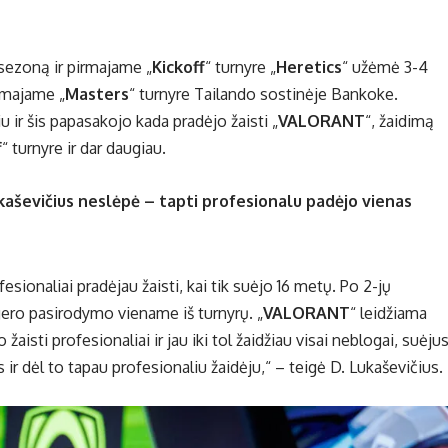
 sezoną ir pirmajame „
Kickoff
“ turnyre „
Heretics
“ užėmė 3-4
irmajame „
Masters
“ turnyre Tailando sostinėje Bankoke.
u ir šis papasakojo kada pradėjo žaisti „
VALORANT
“, žaidimą
f
“ turnyre ir dar daugiau.
kaševičius neslėpė – tapti profesionalu padėjo vienas
fesionaliai pradėjau žaisti, kai tik suėjo 16 metų. Po 2-jų
gero pasirodymo viename iš turnyrų. „
VALORANT
“ leidžiama
žaisti profesionaliai ir jau iki tol žaidžiau visai neblogai, suėju
s ir dėl to tapau profesionaliu žaidėju,“ – teigė D. Lukaševičius.