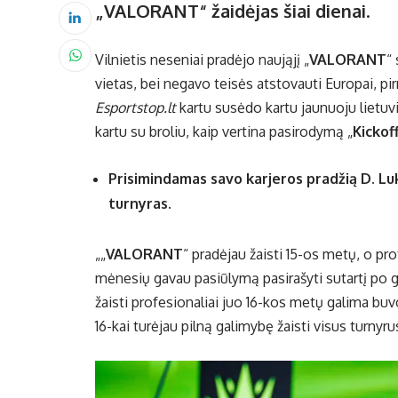
„VALORANT“ žaidėjas šiai dienai
.
Vilnietis neseniai pradėjo naująjį „
VALORANT
“
vietas, bei negavo teisės atstovauti Europai, p
Esportstop.lt
kartu susėdo kartu jaunuoju lietuvi
kartu su broliu, kaip vertina pasirodymą „
Kickof
Prisimindamas savo karjeros pradžią D. Lu
turnyras.
„„
VALORANT
“ pradėjau žaisti 15-os metų, o pro
mėnesių gavau pasiūlymą pasirašyti sutartį po 
žaisti profesionaliai juo 16-kos metų galima buvo 
16-kai turėjau pilną galimybę žaisti visus turnyru