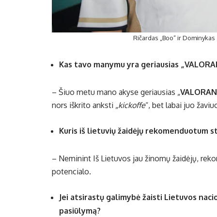
Ričardas „Boo“ ir Dominykas 
Kas tavo manymu yra geriausias „VALORAN
– Šiuo metu mano akyse geriausias „
VALORA
nors iškrito anksti „
kickoffe
“, bet labai juo žaviu
Kuris iš lietuvių žaidėjų rekomenduotum
– Neminint Iš Lietuvos jau žinomų žaidėjų, rek
potencialo.
Jei atsirastų galimybė žaisti Lietuvos nac
pasiūlymą?