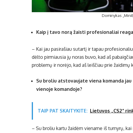
Dominykas „MiniB
Kaip į tavo norą žaisti profesionaliai reaga
– Kai jau pasirašiau sutartį ir tapau profesionali
dėlto pirmiausia jų noras buvo, kad aš pabaigčia
problemų ir norėjo, kad aš leiščiau prie žaidimų 
Su broliu atstovaujate viena komanda jau d
vienoje komandoje?
TAIP PAT SKAITYKITE:
Lietuvos „CS2“ rin
– Su broliu kartu žaidėm viename iš turnyrų, kai 