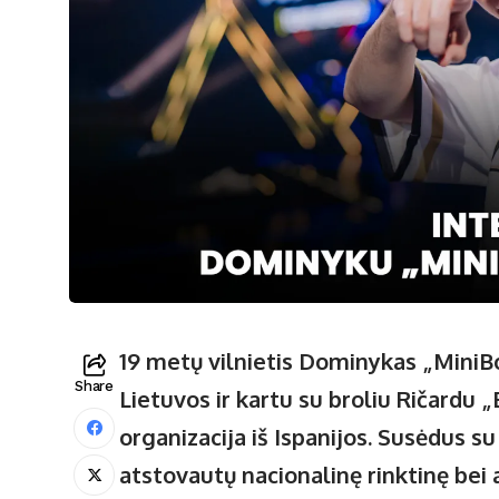
19 metų vilnietis Dominykas „MiniBo
Share
Lietuvos ir kartu su broliu Ričardu
organizacija iš Ispanijos. Susėdus s
atstovautų nacionalinę rinktinę bei