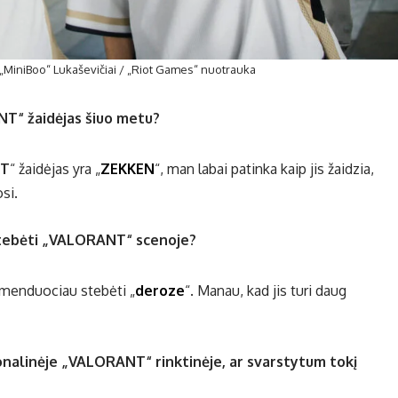
„MiniBoo“ Lukaševičiai / „Riot Games“ nuotrauka
T“ žaidėjas šiuo metu?
NT
“ žaidėjas yra „
ZEKKEN
“, man labai patinka kaip jis žaidzia,
osi.
 stebėti „VALORANT“ scenoje?
omenduociau stebėti „
deroze
“. Manau, kad jis turi daug
ionalinėje „VALORANT“ rinktinėje, ar svarstytum tokį