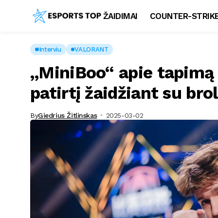
ŽAIDIMAI
COUNTER-STRIKE
Interviu
VALORANT
„MiniBoo“ apie tapimą 
patirtį žaidžiant su bro
By
Giedrius Žitlinskas
2025-03-02