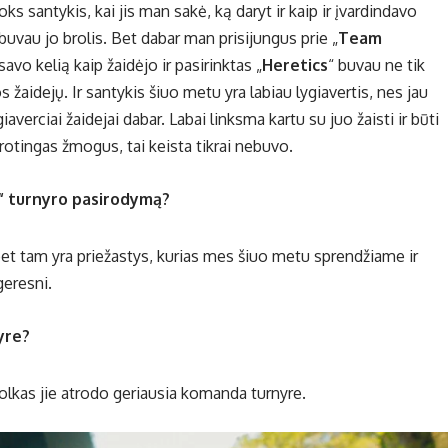
oks santykis, kai jis man sakė, ką daryt ir kaip ir įvardindavo
uvau jo brolis. Bet dabar man prisijungus prie „
Team
 savo kelią kaip žaidėjo ir pasirinktas „
Heretics
“ buvau ne tik
s žaidejų. Ir santykis šiuo metu yra labiau lygiavertis, nes jau
verciai žaidejai dabar. Labai linksma kartu su juo žaisti ir būti
protingas žmogus, tai keista tikrai nebuvo.
f“ turnyro pasirodymą?
bet tam yra priežastys, kurias mes šiuo metu sprendžiame ir
geresni.
yre?
Kolkas jie atrodo geriausia komanda turnyre.