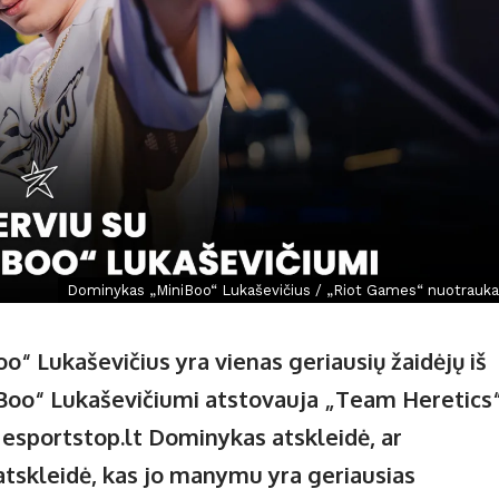
Dominykas „MiniBoo“ Lukaševičius / „Riot Games“ nuotrauka
o“ Lukaševičius yra vienas geriausių žaidėjų iš
 „Boo“ Lukaševičiumi atstovauja „Team Heretics
u esportstop.lt Dominykas atskleidė, ar
 atskleidė, kas jo manymu yra geriausias