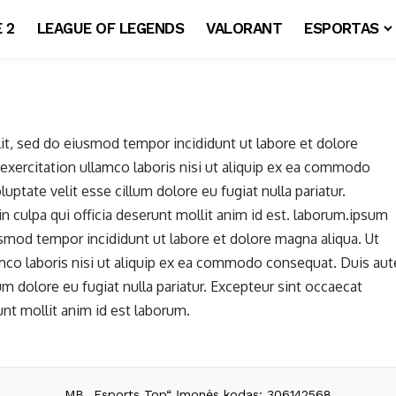
 2
LEAGUE OF LEGENDS
VALORANT
ESPORTAS
it, sed do eiusmod tempor incididunt ut labore et dolore
exercitation ullamco laboris nisi ut aliquip ex ea commodo
uptate velit esse cillum dolore eu fugiat nulla pariatur.
n culpa qui officia deserunt mollit anim id est. laborum.ipsum
iusmod tempor incididunt ut labore et dolore magna aliqua. Ut
mco laboris nisi ut aliquip ex ea commodo consequat. Duis aut
lum dolore eu fugiat nulla pariatur. Excepteur sint occaecat
unt mollit anim id est laborum.
MB „Esports Top“ Įmonės kodas: 306142568