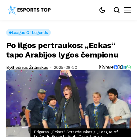
League Of Legends
Po ilgos pertraukos: „Eckas“
tapo Arabijos lygos čempionu
By
Giedrius Žitlinskas
2025-08-20
Share
Edgaras „Eckas“ Strazdauskas / „League of
Legends Esports Arabia“ nuotrauka