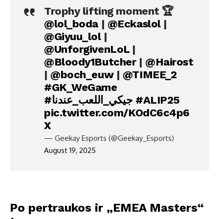
Trophy lifting moment 🏆
@lol_boda
|
@Eckaslol
|
@Giyuu_lol
|
@UnforgivenLoL
|
@Bloody1Butcher
|
@Hairost
|
@boch_euw
|
@TIMEE_2
#GK_WeGame
#جيكي_اللعب_عندنا
#ALIP25
pic.twitter.com/KOdC6c4p6
X
— Geekay Esports (@Geekay_Esports)
August 19, 2025
Po pertraukos ir „EMEA Masters“