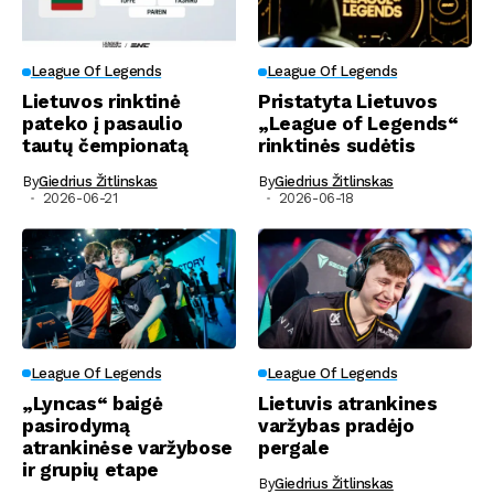
League Of Legends
League Of Legends
Lietuvos rinktinė
Pristatyta Lietuvos
pateko į pasaulio
„League of Legends“
tautų čempionatą
rinktinės sudėtis
By
Giedrius Žitlinskas
By
Giedrius Žitlinskas
2026-06-21
2026-06-18
League Of Legends
League Of Legends
„Lyncas“ baigė
Lietuvis atrankines
pasirodymą
varžybas pradėjo
atrankinėse varžybose
pergale
ir grupių etape
By
Giedrius Žitlinskas