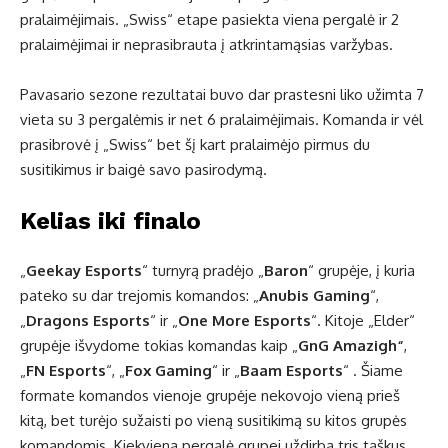
pralaimėjimais. „Swiss“ etape pasiekta viena pergalė ir 2
pralaimėjimai ir neprasibrauta į atkrintamąsias varžybas.
Pavasario sezone rezultatai buvo dar prastesni liko užimta 7
vieta su 3 pergalėmis ir net 6 pralaimėjimais. Komanda ir vėl
prasibrovė į „Swiss“ bet šį kart pralaimėjo pirmus du
susitikimus ir baigė savo pasirodymą.
Kelias iki finalo
„
Geekay Esports
“ turnyrą pradėjo „
Baron
“ grupėje, į kuria
pateko su dar trejomis komandos: „
Anubis Gaming
“,
„
Dragons Esports
“ ir „
One More Esports
“. Kitoje „Elder“
grupėje išvydome tokias komandas kaip „
GnG Amazigh“
,
„
FN Esports
“, „
Fox Gaming
“ ir „
Baam Esports
“ . Šiame
formate komandos vienoje grupėje nekovojo vieną prieš
kitą, bet turėjo sužaisti po vieną susitikimą su kitos grupės
komandomis. Kiekviena pergalė grupei uždirba tris taškus.