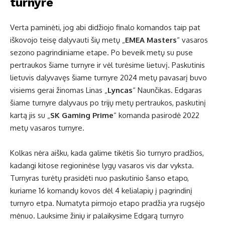
turnyre
Verta paminėti, jog abi didžiojo finalo komandos taip pat
iškovojo teisę dalyvauti šių metų „
EMEA Masters
“ vasaros
sezono pagrindiniame etape. Po beveik metų su puse
pertraukos šiame turnyre ir vėl turėsime lietuvį. Paskutinis
lietuvis dalyvavęs šiame turnyre 2024 metų pavasarį buvo
visiems gerai žinomas Linas „
Lyncas
“ Naunčikas. Edgaras
šiame turnyre dalyvaus po trijų metų pertraukos, paskutinį
kartą jis su „
SK Gaming Prime
“ komanda pasirodė 2022
metų vasaros turnyre.
Kolkas nėra aišku, kada galime tikėtis šio turnyro pradžios,
kadangi kitose regioninėse lygų vasaros vis dar vyksta.
Turnyras turėtų prasidėti nuo paskutinio šanso etapo,
kuriame 16 komandų kovos dėl 4 kelialapių į pagrindinį
turnyro etpa. Numatyta pirmojo etapo pradžia yra rugsėjo
mėnuo. Lauksime žinių ir palaikysime Edgarą turnyro