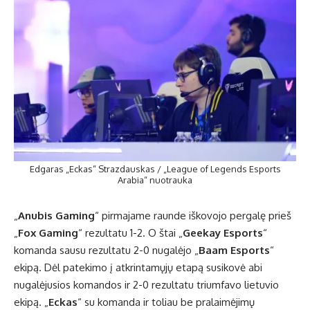
Edgaras „Eckas“ Strazdauskas / „League of Legends Esports
Arabia“ nuotrauka
„
Anubis Gaming
“ pirmajame raunde iškovojo pergalę prieš
„
Fox Gaming
“ rezultatu 1-2. O štai „
Geekay Esports
“
komanda sausu rezultatu 2-0 nugalėjo „
Baam Esports
“
ekipą. Dėl patekimo į atkrintamųjų etapą susikovė abi
nugalėjusios komandos ir 2-0 rezultatu triumfavo lietuvio
ekipą. „
Eckas
“ su komanda ir toliau be pralaimėjimų