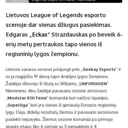
Lietuvos League of Legends esporto
scenoje dar vienas džiugus pasiekimas.
Edgaras „
Eckas
“ Strazdauskas po beveik 6-
erių metų pertraukos tapo vienos iš
regioninių lygos čempionu.
Lietuvis vasaros sezonui prisijungė prie „
Geekay Esports
“ ir
su ja rugpjūčio 19 dieną tapo Arabijos lygos čempionu.
Žaidėjas iškovojo ši titulą su Williamu „
UNFORGIVEN
“
Nieminenu. Abu žaidėjai pavasario sezone atstovavo
„
Movistar KOI Fenix
“ komandai kuri varžosi Ispanijos
„
Superliga
“ kuri yra vienas iš geriausių Europos regioninių
lygų. Deja, didelių rezultatų žiemos ir pavasario sezonuose
pasiekti nepavyko. Žiemos sezone komanda po pirmojo
grupės etapo liko 6 vietoje su 5 pergalėmis ir 4