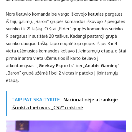
Nors lietuvio komanda be vargo iškovojo keturias pergales
iš trijų galimų, „Baron“ grupės komandos iškovojo 7 pergales
surinko tik 21 tašką. O štai „Elder“ grupės komandos surinko
9 pergales ir susižėrė 28 taškus. Kadangi pastaroji grupė
surinko daugiau taškų tapo nugalėtoju grupe. Iš jos 3 ir 4
vieta užėmusios komandos keliavo į įkrintamųjų etapą, o štai
pirma ir antra vieta užėmusios iš karto keliavo į
atkrintamąsias. „
Geekay Esports
“ bei „
Anubis Gaming
“
„Baron“ grupė užėmė 1 bei 2 vietas ir pateko į įkrintamųjų
etapą.
TAIP PAT SKAITYKITE:
Nacionalinėje atrankoje
išrinkta Lietuvos „CS2“ rinktinė