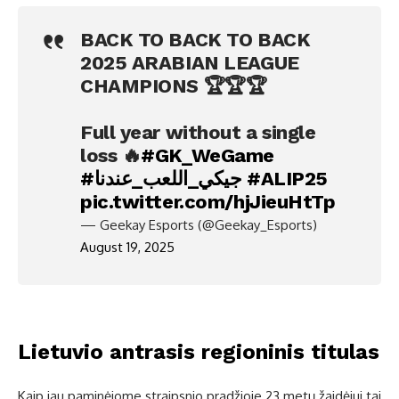
BACK TO BACK TO BACK
2025 ARABIAN LEAGUE
CHAMPIONS 🏆🏆🏆
Full year without a single
loss 🔥
#GK_WeGame
#جيكي_اللعب_عندنا
#ALIP25
pic.twitter.com/hjJieuHtTp
— Geekay Esports (@Geekay_Esports)
August 19, 2025
Lietuvio antrasis regioninis titulas
Kaip jau paminėjome straipsnio pradžioje 23 metų žaidėjui tai