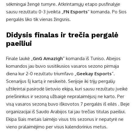
sėkmingai žengė turnyre. Atkrintamųjų etapo pusfinalyje
sausu rezultatu 0-3 įveikta „
FN Esports
“ komanda. Po šios
pergalės liko tik vienas žingsnis.
Didysis finalas ir trečia pergalė
paeiliui
Finale laukė „
GnG Amazigh
“ komanda iš Tuniso. Abejos
komandos jau buvo susitikusios vasaros sezono pirmaja
diena kur 2-0 rezultatu triumfavo „
Geekay Esports
“.
Scenarijus šį kartą ir nesikeitė. Serijoje iki trijų pergalių
užtikrintai pasirodė lietuvio ekipa, kuri sausu rezultatu įveikė
priešininkus ir sezoną užbaigė nepralaimėjusį ne karto. Per
visą vasaros sezoną buvo iškovotos 7 pergalės iš eilės . Beje
organizacijai iš Saudo Arabijos tai jau trečias titulas paeiliui.
Ekipa šiais metais laimėjo visus tris sezonus ir nepatyrė ne
vieno pralaimėjimo per visus kalendorinius metus.