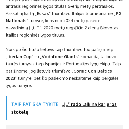
antrasis regioninės lygos titulas 6-erių metų pertraukos.
Paskutinį kartą „
Eckas
“ triumfavo Italijos tuometiniame „
PG
Nationals
“ turnyre, kuris nuo 2024 metų pakeitė
pavadinimą į „
LIT
“. 2020 metų rugpjūčio 2 dieną iškovotas
Italijos regioninės lygos titulas.
Nors po šio titulo lietuvis taip triumfavo tuo pačių metų
„
Iberian Cup
“ su „
Vodafone Giants
“ komanda, tai buvo
taurės turnyras tarp Ispanijos ir Portugalijos lygų ekipų. Taip
pat žinome, jog lietuvis triumfavo „
Comic Con Baltics
2023
“ turnyre, bet šio pasiekimo neskaitėme kaip pergalės
lygos turnyre.
TAIP PAT SKAITYKITE:
„jL” rado laikiną karjeros
stotelę