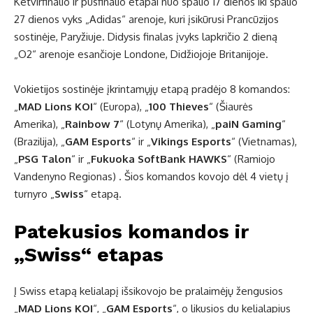
Ketvirfinalio ir pusfinalio etapai nuo spalio 17 dienos iki spalio
27 dienos vyks „Adidas“ arenoje, kuri įsikūrusi Prancūzijos
sostinėje, Paryžiuje. Didysis finalas įvyks lapkričio 2 dieną
„O2“ arenoje esančioje Londone, Didžiojoje Britanijoje.
Vokietijos sostinėje įkrintamųjų etapą pradėjo 8 komandos:
„
MAD Lions KOI
“ (Europa), „
100 Thieves
“ (Šiaurės
Amerika), „
Rainbow 7
“ (Lotynų Amerika), „
paiN Gaming
“
(Brazilija), „
GAM Esports
“ ir „
Vikings Esports
“ (Vietnamas),
„
PSG Talon
“ ir „
Fukuoka SoftBank HAWKS
“ (Ramiojo
Vandenyno Regionas) . Šios komandos kovojo dėl 4 vietų į
turnyro „
Swiss
“ etapą.
Patekusios komandos ir
„Swiss“ etapas
Į Swiss etapą kelialapį išsikovojo be pralaimėjų žengusios
„
MAD Lions KOI
“, „
GAM Esports
“, o likusios du kelialapius