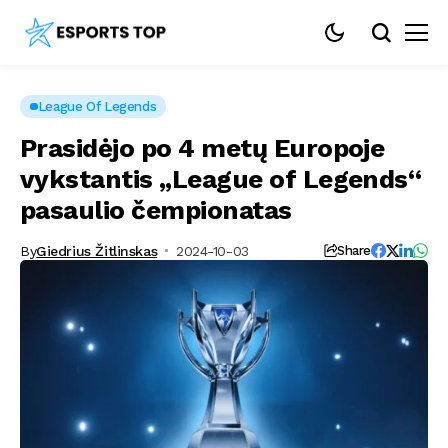
League Of Legends
Prasidėjo po 4 metų Europoje
vykstantis „League of Legends“
pasaulio čempionatas
By
Giedrius Žitlinskas
2024-10-03
Share