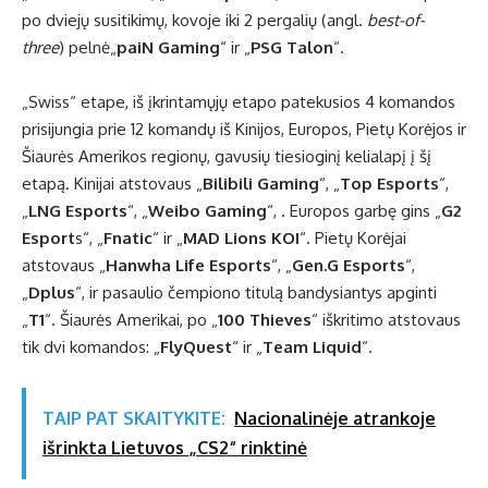
po dviejų susitikimų, kovoje iki 2 pergalių (angl.
best-of-
three
) pelnė„
paiN Gaming
“ ir „
PSG Talon
“.
„Swiss“ etape, iš įkrintamųjų etapo patekusios 4 komandos
prisijungia prie 12 komandų iš Kinijos, Europos, Pietų Korėjos ir
Šiaurės Amerikos regionų, gavusių tiesioginį kelialapį į šį
etapą. Kinijai atstovaus „
Bilibili Gaming
“, „
Top Esports
“,
„
LNG Esports
“, „
Weibo Gaming
“, . Europos garbę gins „
G2
Esport
s“, „
Fnatic
“ ir „
MAD Lions KOI
“. Pietų Korėjai
atstovaus „
Hanwha Life Esports
“, „
Gen.G Esports
“,
„
Dplus
“, ir pasaulio čempiono titulą bandysiantys apginti
„
T1
“. Šiaurės Amerikai, po „
100 Thieves
“ iškritimo atstovaus
tik dvi komandos: „
FlyQuest
“ ir „
Team Liquid
“.
TAIP PAT SKAITYKITE:
Nacionalinėje atrankoje
išrinkta Lietuvos „CS2“ rinktinė