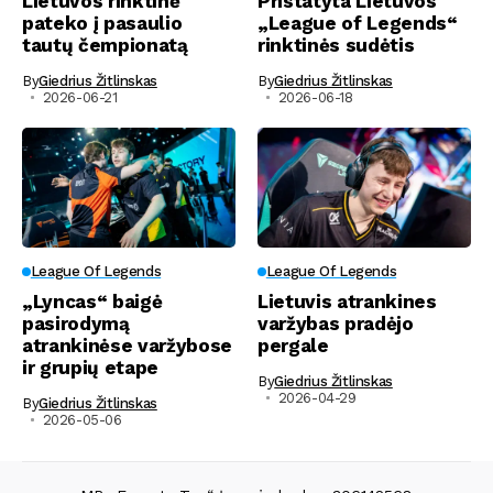
Lietuvos rinktinė
Pristatyta Lietuvos
pateko į pasaulio
„League of Legends“
tautų čempionatą
rinktinės sudėtis
By
Giedrius Žitlinskas
By
Giedrius Žitlinskas
2026-06-21
2026-06-18
League Of Legends
League Of Legends
„Lyncas“ baigė
Lietuvis atrankines
pasirodymą
varžybas pradėjo
atrankinėse varžybose
pergale
ir grupių etape
By
Giedrius Žitlinskas
2026-04-29
By
Giedrius Žitlinskas
2026-05-06