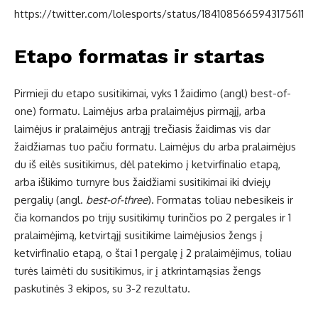
https://twitter.com/lolesports/status/1841085665943175611
Etapo
formatas ir startas
Pirmieji du etapo susitikimai, vyks 1 žaidimo (angl) best-of-
one) formatu. Laimėjus arba pralaimėjus pirmąjį, arba
laimėjus ir pralaimėjus antrąjį trečiasis žaidimas vis dar
žaidžiamas tuo pačiu formatu. Laimėjus du arba pralaimėjus
du iš eilės susitikimus, dėl patekimo į ketvirfinalio etapą,
arba išlikimo turnyre bus žaidžiami susitikimai iki dviejų
pergalių (angl.
best-of-three
). Formatas toliau nebesikeis ir
čia komandos po trijų susitikimų turinčios po 2 pergales ir 1
pralaimėjimą, ketvirtąjį susitikime laimėjusios žengs į
ketvirfinalio etapą, o štai 1 pergalę į 2 pralaimėjimus, toliau
turės laimėti du susitikimus, ir į atkrintamąsias žengs
paskutinės 3 ekipos, su 3-2 rezultatu.