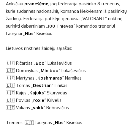
Anksčiau
pranešėme
, jog federacija pasirinko 8 trenerius,
kurie sudarinės nacionalinių komanda kiekvienam iš pasirinktų
žaidimų. Federacija patikėjo geriausia „VALORANT“ rinktinę
surinkti dabartiniam „
100 Thieves
“ komandos treneriui
Laurynui „
Nbs
“ Kisieliui.
Lietuvos rinktinės žaidėjų sąrašas:
🇱🇹 Ričardas „
Boo
“ Lukaševičius
🇱🇹 Dominykas „
Miniboo
“ Lukaševičius
🇱🇹 Martynas „
Koshmaras
“ Namikas
🇱🇹 Tomas „
Destrian
“ Linikas
🇱🇹 Kajus „
Kajuks
“ Skurvydas
🇱🇹 Povilas „
roxie
“ Krivelis
🇱🇹 Vakaris „
vakk
“ Bebravičius
Treneris: 🇱🇹 Laurynas „
Nbs
“ Kisielius