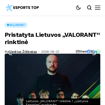
VALORANT
Pristatyta Lietuvos „VALORANT“
rinktinė
By
Giedrius Žitlinskas
2026-06-23
Share
Lietuvos „VALORANT“ rinktinė / „Lietuvos
Esportas“ nuotrauka