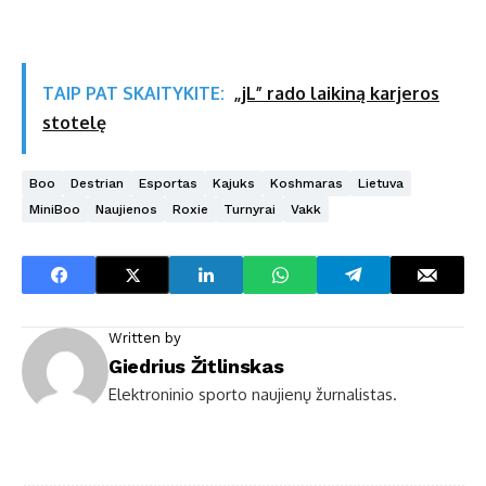
TAIP PAT SKAITYKITE:
„jL” rado laikiną karjeros
stotelę
Boo
Destrian
Esportas
Kajuks
Koshmaras
Lietuva
MiniBoo
Naujienos
Roxie
Turnyrai
Vakk
Written by
Giedrius Žitlinskas
Elektroninio sporto naujienų žurnalistas.