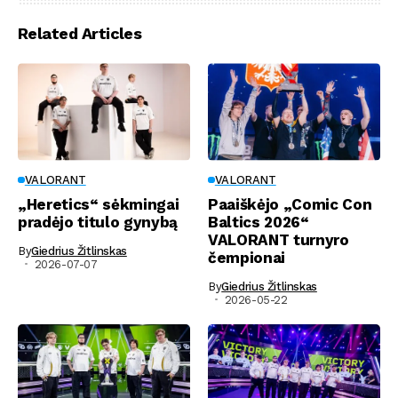
Related Articles
VALORANT
VALORANT
„Heretics“ sėkmingai
Paaiškėjo „Comic Con
pradėjo titulo gynybą
Baltics 2026“
VALORANT turnyro
By
Giedrius Žitlinskas
čempionai
2026-07-07
By
Giedrius Žitlinskas
2026-05-22