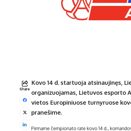
Kovo 14 d. startuoja atsinaujinęs, L
Share
organizuojamas, Lietuvos esporto A
vietos Europiniuose turnyruose kov
pranešime.
Pirmame čempionato rate kovo 14 d., komandos