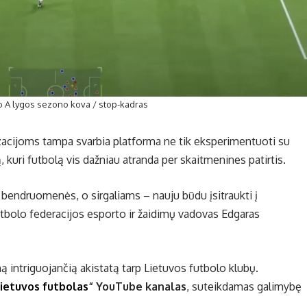
o A lygos sezono kova / stop-kadras
zacijoms tampa svarbia platforma ne tik eksperimentuoti su
ą, kuri futbolą vis dažniau atranda per skaitmenines patirtis.
s bendruomenės, o sirgaliams – nauju būdu įsitraukti į
bolo federacijos esporto ir žaidimų vadovas Edgaras
ą intriguojančią akistatą tarp Lietuvos futbolo klubų.
ietuvos futbolas
“ YouTube kanalas
, suteikdamas galimybę