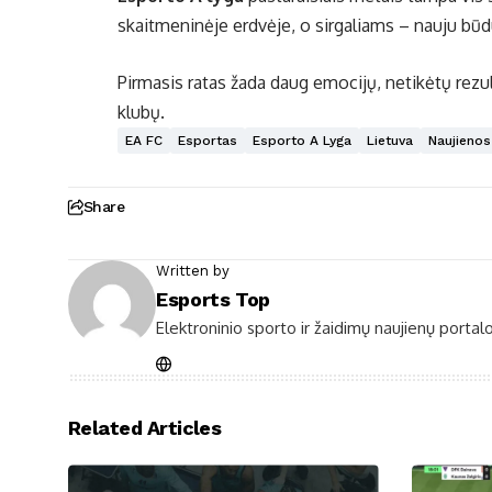
skaitmeninėje erdvėje, o sirgaliams – nauju b
Pirmasis ratas žada daug emocijų, netikėtų rezult
klubų.
EA FC
Esportas
Esporto A Lyga
Lietuva
Naujienos
Share
Written by
Esports Top
Elektroninio sporto ir žaidimų naujienų portalo
Related Articles