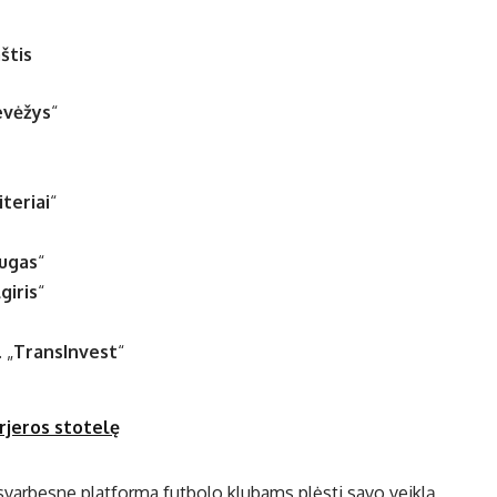
štis
evėžys
“
iteriai
“
ugas
“
giris
“
 „
TransInvest
“
arjeros stotelę
svarbesne platforma futbolo klubams plėsti savo veiklą