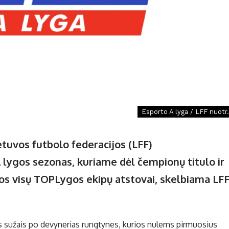
Esporto A lyga / LFF nuotr.
ietuvos futbolo federacijos (LFF)
 lygos sezonas, kuriame dėl čempionų titulo ir
os visų TOPLygos ekipų atstovai, skelbiama LF
 sužais po devynerias rungtynes, kurios nulems pirmuosius