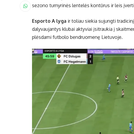
sezono turnyrinės lentelės kontūrus ir leis įve
Esporto A lyga
ir toliau siekia sujungti tradic
dalyvaujantys klubai aktyviai įsitraukia į skaitme
plėsdami futbolo bendruomenę Lietuvoje.