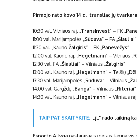
Pirmojo rato kovo 14 d. transliacijų tvarkara
10:30 val. Vilniaus raj. „
TransInvest
“ – FK „
Pan
11:00 val. Marijampolės „
Sūduva
“ – FA „
Šiauliai
“
11:30 val. „Kauno
Žalgiris
“ – FK „
Panevėžys
“
12:00 val. Kauno raj. „
Hegelmann
“ – Vilniaus „
R
12:30 val. FA „
Šiauliai
“ – Vilniaus „
Žalgiris
“
13:00 val. Kauno raj. „
Hegelmann
“ – Telšių „
Dži
13:30 val. Marijampolės „
Sūduva
“ – Vilniaus „
Žal
14:00 val. Gargždų „
Banga
“ – Vilniaus „
Riteriai
“
14:30 val. Kauno raj. „
Hegelmann
“ – Vilniaus raj.
TAIP PAT SKAITYKITE:
„jL” rado laikiną k
Esporto A lyga
pastaraisiais metais tampa vis 