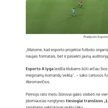
Praėjusio Esport
„Matome, kad esporto projektai futbolo organi
naujais formatais, bet ir pasiekti jauną auditorij
Esporto A lyga
leidžia klubams būti arčiau šio
mėgstamų komandų veiklą“, – sako Lietuvos fut
Abromavičius.
Pirmojo rato metu žiūrovai galės stebėti ne vien
Įdomiausias rungtynes
tiesiogiai transliuos „
L
sirgaliams sekti kovas realiu laiku.