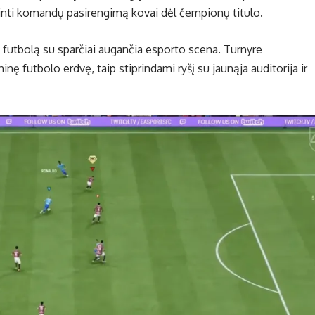
rtinti komandų pasirengimą kovai dėl čempionų titulo.
inį futbolą su sparčiai augančia esporto scena. Turnyre
ninę futbolo erdvę, taip stiprindami ryšį su jaunąja auditorija ir