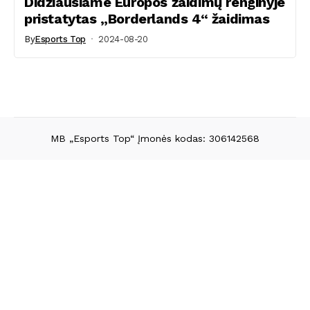
Didžiausiame Europos žaidimų renginyje
pristatytas „Borderlands 4“ žaidimas
By
Esports Top
2024-08-20
MB „Esports Top“ Įmonės kodas: 306142568