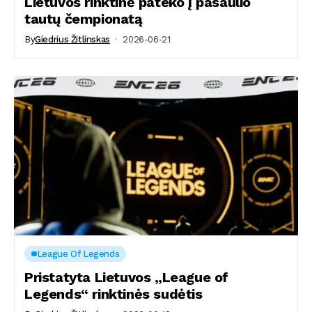
Lietuvos rinktinė pateko į pasaulio
tautų čempionatą
By
Giedrius Žitlinskas
2026-06-21
League Of Legends
Pristatyta Lietuvos „League of
Legends“ rinktinės sudėtis