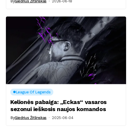
By
Giedrius Žitlinskas
2026-06-18
League Of Legends
Kelionės pabaiga: „Eckas“ vasaros
sezonui ieškosis naujos komandos
By
Giedrius Žitlinskas
2025-06-04