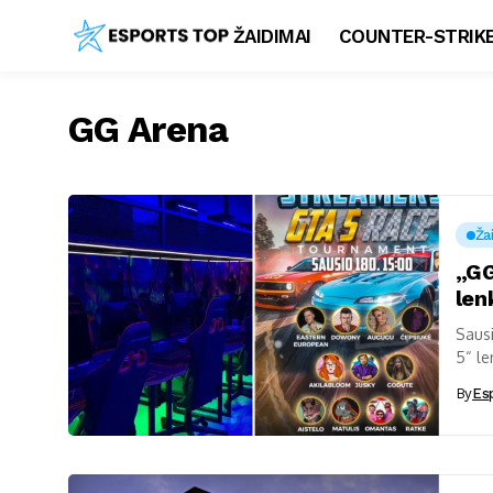
ŽAIDIMAI
COUNTER-STRIKE
GG Arena
Ža
„GG
len
Sausi
5“ le
ir net
By
Es