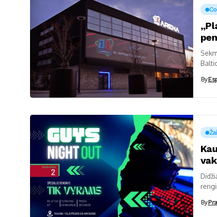
Co
„Pl
pen
Sekm
Balti
čempi
By
Es
Ža
Kau
vak
Didži
rengi
By
Pr