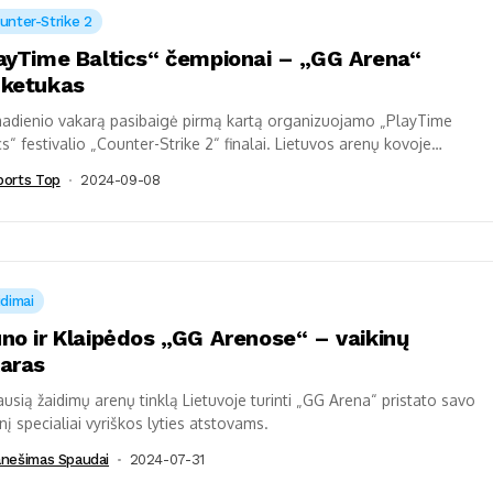
unter-Strike 2
ayTime Baltics“ čempionai – „GG Arena“
ketukas
adienio vakarą pasibaigė pirmą kartą organizuojamo „PlayTime
cs“ festivalio „Counter-Strike 2“ finalai. Lietuvos arenų kovoje
onų titulą iškovojo „GG Arena Esports“ ekipa.
ports Top
2024-09-08
idimai
no ir Klaipėdos „GG Arenose“ – vaikinų
aras
ausią žaidimų arenų tinklą Lietuvoje turinti „GG Arena“ pristato savo
nį specialiai vyriškos lyties atstovams.
anešimas Spaudai
2024-07-31