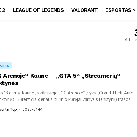
 2
LEAGUE OF LEGENDS
VALORANT
ESPORTAS
Articl
idimai
 Arenoje“ Kaune – „GTA 5“ „Streamerių“
ktynės
o 18 dieną, Kaune įsikūrusioje „GG Arenoje“ įvyks „Grand Theft Auto
nktynės. Būtent čia geriausi turinio kūrėjai varžysis lenktynių trasose
...
ports Top
2025-01-14