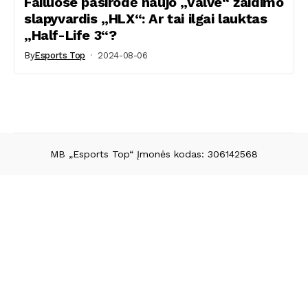
Failuose pasirodė naujo „Valve“ žaidimo
slapyvardis „HLX“: Ar tai ilgai lauktas
„Half-Life 3“?
By
Esports Top
2024-08-06
MB „Esports Top“ Įmonės kodas: 306142568