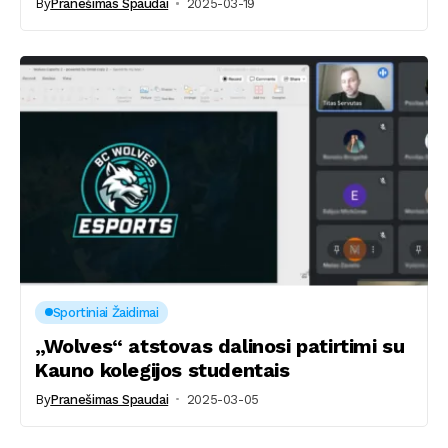
By
Pranešimas Spaudai
2025-03-19
Sportiniai Žaidimai
„Wolves“ atstovas dalinosi patirtimi su
Kauno kolegijos studentais
By
Pranešimas Spaudai
2025-03-05