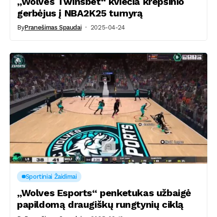
„Wolves Twinsbet“ kviečia krepšinio
gerbėjus į NBA2K25 turnyrą
By
Pranešimas Spaudai
2025-04-24
Sportiniai Žaidimai
„Wolves Esports“ penketukas užbaigė
papildomą draugiškų rungtynių ciklą