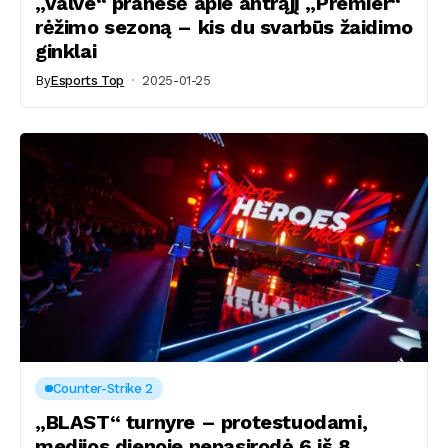
„Valve“ pranešė apie antrąjį „Premier“
rėžimo sezoną – kis du svarbūs žaidimo
ginklai
By
Esports Top
2025-01-25
Counter-Strike 2
„BLAST“ turnyre – protestuodami,
medijos dienoje nepasirodė 6 iš 8