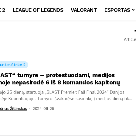
 2
LEAGUE OF LEGENDS
VALORANT
ESPORTAS
Articl
unter-Strike 2
AST“ turnyre – protestuodami, medijos
noje nepasirodė 6 iš 8 komandos kapitonų
jo 25 dieną, startuoja „BLAST Premier: Fall Final 2024“ Danijos
nėje Kopenhagoje. Turnyro išvakarėse susirinkę į medijos dieną tik
omandos iš aštuonių,...
drius Žitlinskas
2024-09-25