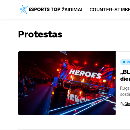
ŽAIDIMAI
COUNTER-STRIKE
Protestas
Co
„BL
die
Rugsė
sosti
dvi k
By
Gie