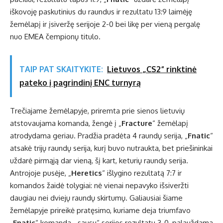
iškovoję paskutinius du raundus ir rezultatu 13:9 laimėję
žemėlapį ir įsiveržę serijoje 2-0 bei likę per vieną pergalę
nuo EMEA čempionų titulo.
TAIP PAT SKAITYKITE:
Lietuvos „CS2“ rinktinė
pateko į pagrindinį ENC turnyrą
Trečiajame žemėlapyje, priremta prie sienos lietuvių
atstovaujama komanda, žengė į „
Fracture
“ žemėlapį
atrodydama geriau. Pradžia pradėta 4 raundų serija, „
Fnatic
“
atsakė trijų raundų serija, kurį buvo nutraukta, bet priešininkai
uždarė pirmąją dar vieną, šį kart, keturių raundų serija.
Antrojoje pusėje, „
Heretics
“ išlygino rezultatą 7:7 ir
komandos žaidė tolygiai: nė vienai nepavyko išsiveržti
daugiau nei dviejų raundų skirtumų. Galiausiai šiame
žemėlapyje prireikė pratęsimo, kuriame deja triumfavo
„
Fnatic
“ komanda, „sausu“ serijos rezultatu 3-0, palauždama