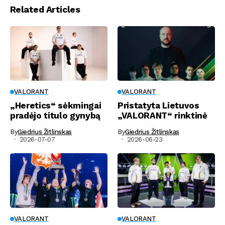
Related Articles
VALORANT
VALORANT
„Heretics“ sėkmingai
Pristatyta Lietuvos
pradėjo titulo gynybą
„VALORANT“ rinktinė
By
Giedrius Žitlinskas
By
Giedrius Žitlinskas
2026-07-07
2026-06-23
VALORANT
VALORANT