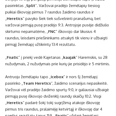
pasirinktas „
Split
“. Varžovai pradėjo žemėlapių tiesiog
puikiai iškovoję pirmus 7 raundus žaidimo raundus ir
„
Heretics
“ pavyko šiek tiek sušvelninti pranašumą, bet
varžovai pirmąją pusę pradėjo 9:3. Antrojoje pusėje didžiulio
skirtumo nepamatėme, „
FNC
“ iškovojo dar likusius 4
raundus, leisdami priešininkams atsakyti tik vienu ir užbaigti
pirmąjį žemėlapį užtikrintų 13:4 rezultatu.
„
Fnatic
“ į priekį vedė Kajetanas „
kaajak
“ Haremskis, su 28
nužudymais, 2 nužudymais prie kurių jie prisidėjo ir 5 mirtimis.
Antruoju žemėlapiu tapo „
Icebox
“ ir nors šį žemėlapį
pasirinko „
Team Heretics
“, žaidimo scenarijus nepasikeitė.
Varžovai vėl pradėjo žaidimo spurtų 9:0, ir galiausiai užbaigė
pirmąją pusę iškovojo dviženklį raundų skaičių 10:2. Visgi
„
Heretics
“ padarė šokį tokį sugrįžimą atakoje iškovoję
pirmus tris raundus, pralaimėję ketvirtąjį ir iškovoję dar 4
paeiliui, rezultatu tapus 11:9, „
Fnatic
“ uždarė žemėlapį