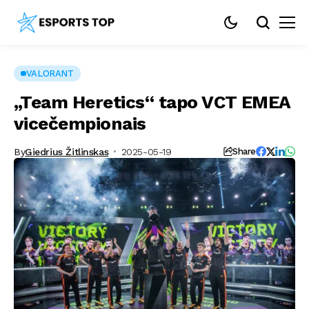
VALORANT
„Team Heretics“ tapo VCT EMEA
vicečempionais
By
Giedrius Žitlinskas
2025-05-19
Share