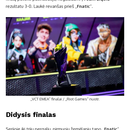
rezultatu 3-0. Laukė revanšas prieš „
Fnatic
“.
„VCT EMEA“ finalai / „Riot Games“ nuotr.
Didysis finalas
Serijoje iki trijų pergalių, pirmuoju žemėlapiu tapo „
Fnatic
“