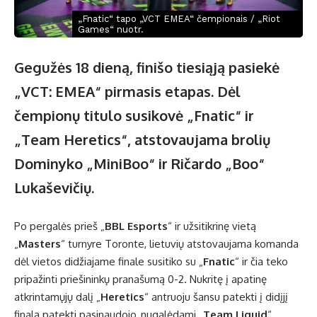
„Fnatic“ tapo „VCT EMEA“ čempionais / „Riot
Games“ nuotr.
Gegužės 18 dieną, finišo tiesiąją pasiekė
„VCT: EMEA“ pirmasis etapas. Dėl
čempionų titulo susikovė „Fnatic“ ir
„Team Heretics“, atstovaujama brolių
Dominyko „MiniBoo“ ir Ričardo „Boo“
Lukaševičių.
Po pergalės prieš „
BBL Esports
“ ir užsitikrinę vietą
„
Masters
“ turnyre Toronte, lietuvių atstovaujama komanda
dėl vietos didžiajame finale susitiko su „
Fnatic
“ ir čia teko
pripažinti priešininkų pranašumą 0-2. Nukritę į apatinę
atkrintamųjų dalį „
Heretics
“ antruoju šansu patekti į didįjį
finalą patekti pasinaudojo, nugalėdami „
Team Liquid
“