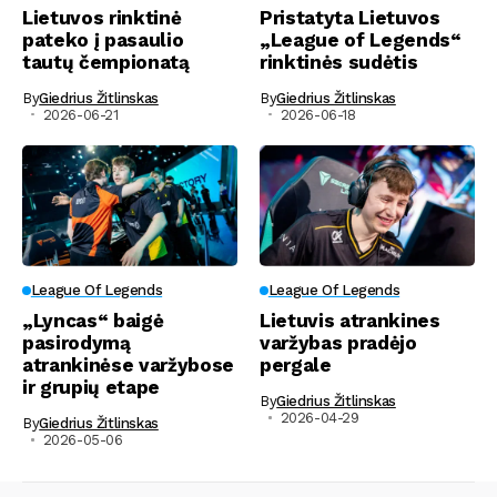
Lietuvos rinktinė
Pristatyta Lietuvos
pateko į pasaulio
„League of Legends“
tautų čempionatą
rinktinės sudėtis
By
Giedrius Žitlinskas
By
Giedrius Žitlinskas
2026-06-21
2026-06-18
League Of Legends
League Of Legends
„Lyncas“ baigė
Lietuvis atrankines
pasirodymą
varžybas pradėjo
atrankinėse varžybose
pergale
ir grupių etape
By
Giedrius Žitlinskas
2026-04-29
By
Giedrius Žitlinskas
2026-05-06