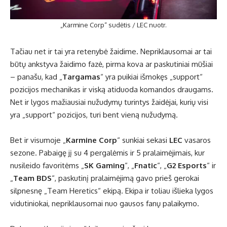
„Karmine Corp“ sudėtis / LEC nuotr.
Tačiau net ir tai yra retenybė žaidime. Nepriklausomai ar tai
būtų ankstyva žaidimo fazė, pirma kova ar paskutiniai mūšiai
– panašu, kad „
Targamas
“ yra puikiai išmokęs „support“
pozicijos mechanikas ir viską atiduoda komandos draugams.
Net ir lygos mažiausiai nužudymų turintys žaidėjai, kurių visi
yra „support“ pozicijos, turi bent vieną nužudymą.
Bet ir visumoje „
Karmine Corp
“ sunkiai sekasi
LEC
vasaros
sezone. Pabaigę jį su 4 pergalėmis ir 5 pralaimėjimais, kur
nusileido favoritėms „
SK Gaming
“, „
Fnatic
“, „
G2 Esports
“ ir
„
Team BDS
“, paskutinį pralaimėjimą gavo prieš gerokai
silpnesnę „Team Heretics“ ekipą. Ekipa ir toliau išlieka lygos
vidutiniokai, nepriklausomai nuo gausos fanų palaikymo.