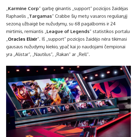
„
Karmine Corp
“ garbę ginantis „support“ pozicijos žaidėjas
Raphaelis „
Targamas
“ Crabbe šių metų vasaros reguliarųjį
sezoną užbaigė be nužudymų, su 68 pagalbomis ir 24
mirtimis, remiantis „
League of Legends
“ statistikos portalu
„
Oracles Elixir
“. Iš „support“ pozicijos žaidėjo nėra tikimasi
gausaus nužudymų kiekio, ypač kai jo naudojami čempionai
yra „Alistar“, „Nautilus“, „Rakan“ ar „Rell“.