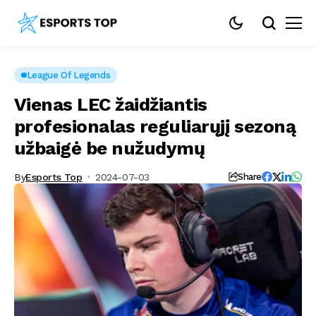
League Of Legends
Vienas LEC žaidžiantis
profesionalas reguliarųjį sezoną
užbaigė be nužudymų
By
Esports Top
2024-07-03
Share