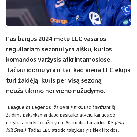
Pasibaigus 2024 metų LEC vasaros
reguliariam sezonui yra aišku, kurios
komandos varžysis atkrintamosiose.
Tačiau įdomu yra ir tai, kad viena LEC ekipa
turi žaidėją, kuris per visą sezoną
neužsitikrino nei vieno nužudymo.
„
League of Legends
“ žaidėjai sutiks, kad žaidžiant šį
žaidimą pakankamai daug pasitaiko atvejų, kai tiesiog
netyčia atimi kito nužudymą. Aistruoliai tai vadina KS
(ang.
Kill Steal)
. Tačiau
LEC
atrodo taisyklės yra kiek kitokios.