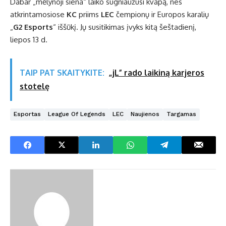
Dabar „mėlynoji siena“ laiko sugniaužusi kvapą, nes
atkrintamosiose
KC
priims
LEC
čempionų ir Europos karalių
„
G2 Esports
“ iššūkį. Jų susitikimas įvyks kitą šeštadienį,
liepos 13 d.
TAIP PAT SKAITYKITE:
„jL” rado laikiną karjeros
stotelę
Esportas
League Of Legends
LEC
Naujienos
Targamas