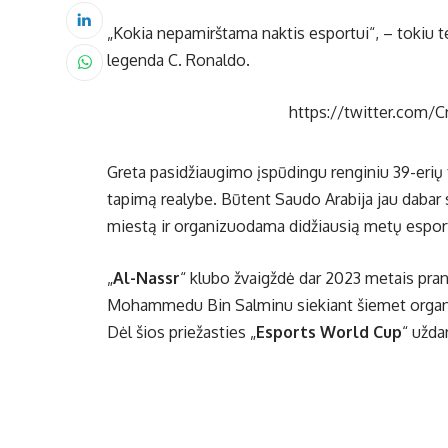
„Kokia nepamirštama naktis esportui“, – tokiu te
legenda C. Ronaldo.
https://twitter.com/
Greta pasidžiaugimo įspūdingu renginiu 39-erių
tapimą realybe. Būtent Saudo Arabija jau dabar 
miestą ir organizuodama didžiausią metų esporto
„
Al-Nassr
“ klubo žvaigždė dar 2023 metais pra
Mohammedu Bin Salminu siekiant šiemet organizu
Dėl šios priežasties „
Esports World Cup
“ užda