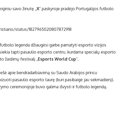
iginiu savo žinutę „
X
“ paskyroje pradėjo Portugalijos futbolo
Cristiano/status/1827965020807872918
 futbolo legenda džiaugėsi garbe pamatyti esporto vizijos
siekia tapti pasaulio esporto centru, kurdama specialų esporto
 žaidimų festivalį „
Esports World Cup
“.
nešė apie bendradarbiavimą su Saudo Arabijos princu
oti pasaulio esporto taurę (kuri pasibaigė jau sekmadienį).
rymo ceremonijoje buvo galima išvysti ir futbolo legendą.