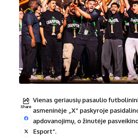
Vienas geriausių pasaulio futbolini
Share
asmeninėje „X“ paskyroje pasidalin
apdovanojimų, o žinutėje pasveikin
Esport“.