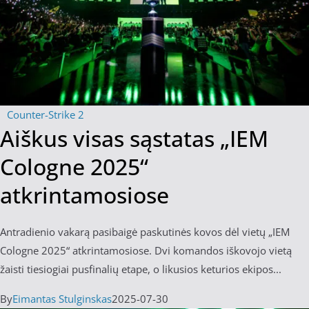
Counter-Strike 2
Aiškus visas sąstatas „IEM
Cologne 2025“
atkrintamosiose
Antradienio vakarą pasibaigė paskutinės kovos dėl vietų „IEM
Cologne 2025“ atkrintamosiose. Dvi komandos iškovojo vietą
žaisti tiesiogiai pusfinalių etape, o likusios keturios ekipos...
By
Eimantas Stulginskas
2025-07-30