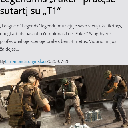
sutartį su „T1“
„League of Legends“ legendų muziejuje savo vietą užsitikrinęs,
daugkartinis pasaulio čempionas Lee „Faker“ Sang-hyeok
profesionalioje scenoje praleis bent 4 metus. Vidurio linijos
žaidėjas...
By
Eimantas Stulginskas
2025-07-28