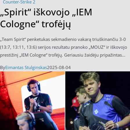
Counter-Strike 2
„Spirit“ iškovojo „IEM
Cologne“ trofėjų
„Team Spirit“ penketukas sekmadienio vakarą triuškinančiu 3-0
(13:7, 13:11, 13:6) serijos rezultatu pranoko „MOUZ“ ir iškovojo
prestižinį „IEM Cologne“ trofėjų. Geriausiu žaidėju pripažintas...
By
Eimantas Stulginskas
2025-08-04