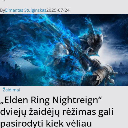
By
Eimantas Stulginskas
2025-07-24
Žaidimai
„Elden Ring Nightreign“
dviejų žaidėjų rėžimas gali
pasirodyti kiek vėliau