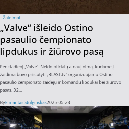
Žaidimai
„Valve“ išleido Ostino
pasaulio čempionato
lipdukus ir žiūrovo pasą
Penktadienį „Valve“ išleido oficialų atnaujinimą, kuriame į
žaidimą buvo pristatyti „BLAST.tv“ organizuojamo Ostino
pasaulio čempionato žaidėjų ir komandų lipdukai bei žiūrovo
pasas. 32...
By
Eimantas Stulginskas
2025-05-23