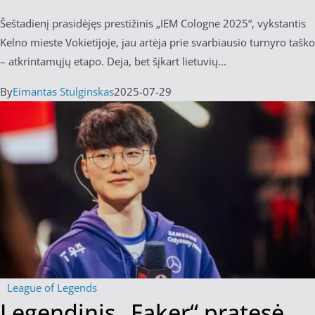
Šeštadienį prasidėjęs prestižinis „IEM Cologne 2025“, vykstantis
Kelno mieste Vokietijoje, jau artėja prie svarbiausio turnyro taško
– atkrintamųjų etapo. Deja, bet šįkart lietuvių...
By
Eimantas Stulginskas
2025-07-29
League of Legends
Legendinis „Faker“ pratęsė