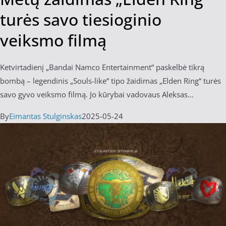
turės savo tiesioginio
veiksmo filmą
Ketvirtadienį „Bandai Namco Entertainment“ paskelbė tikrą
bombą – legendinis „Souls-like“ tipo žaidimas „Elden Ring“ turės
savo gyvo veiksmo filmą. Jo kūrybai vadovaus Aleksas...
By
Eimantas Stulginskas
2025-05-24