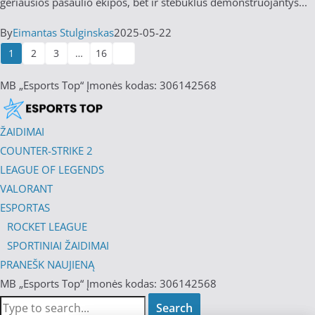
geriausios pasaulio ekipos, bet ir stebuklus demonstruojantys...
By
Eimantas Stulginskas
2025-05-22
1
2
3
…
16
MB „Esports Top“ Įmonės kodas: 306142568
ŽAIDIMAI
COUNTER-STRIKE 2
LEAGUE OF LEGENDS
VALORANT
ESPORTAS
ROCKET LEAGUE
SPORTINIAI ŽAIDIMAI
PRANEŠK NAUJIENĄ
MB „Esports Top“ Įmonės kodas: 306142568
Search