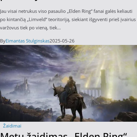
Jau visai netrukus viso pasaulio „Elden Ring“ fanai galės keliauti
po kintančią „Limveld“ teoritoriją, siekiant išgyventi prieš įvairius
varžovus tiek po vieną, tiek...
By
Eimantas Stulginskas
2025-05-26
Žaidimai
Metų žaidimas „Elden Ring“