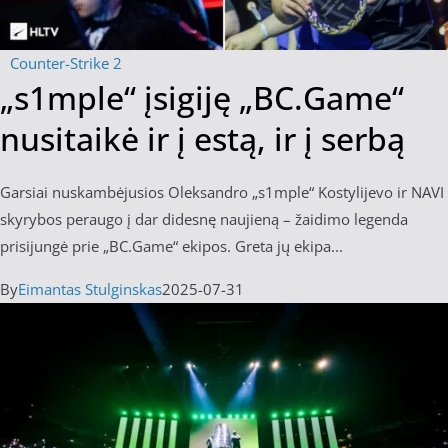
Counter-Strike 2
„s1mple“ įsigiję „BC.Game“
nusitaikė ir į estą, ir į serbą
Garsiai nuskambėjusios Oleksandro „s1mple“ Kostylijevo ir NAVI
skyrybos peraugo į dar didesnę naujieną – žaidimo legenda
prisijungė prie „BC.Game“ ekipos. Greta jų ekipa...
By
Eimantas Stulginskas
2025-07-31