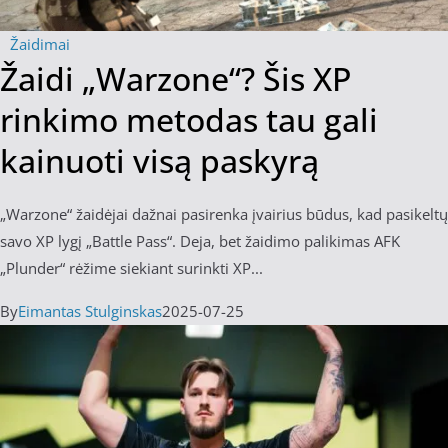
Žaidimai
Žaidi „Warzone“? Šis XP
rinkimo metodas tau gali
kainuoti visą paskyrą
„Warzone“ žaidėjai dažnai pasirenka įvairius būdus, kad pasikeltų
savo XP lygį „Battle Pass“. Deja, bet žaidimo palikimas AFK
„Plunder“ rėžime siekiant surinkti XP...
By
Eimantas Stulginskas
2025-07-25