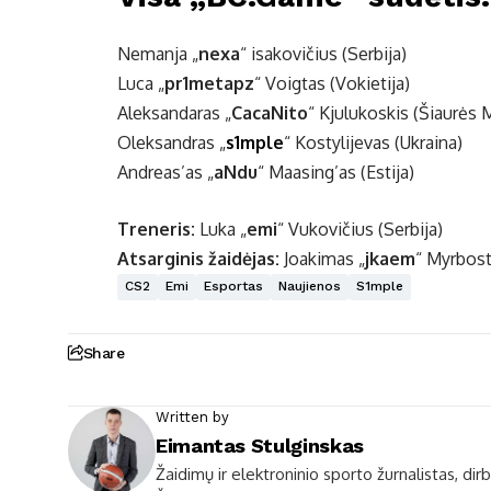
Nemanja „
nexa
“ isakovičius (Serbija)
Luca „
pr1metapz
“ Voigtas (Vokietija)
Aleksandaras „
CacaNito
“ Kjulukoskis (Šiaurės 
Oleksandras „
s1mple
“ Kostylijevas (Ukraina)
Andreas’as „
aNdu
“ Maasing’as (Estija)
Treneris:
Luka „
emi
“ Vukovičius (Serbija)
Atsarginis žaidėjas:
Joakimas „
jkaem
“ Myrbos
CS2
Emi
Esportas
Naujienos
S1mple
Share
Written by
Eimantas Stulginskas
Žaidimų ir elektroninio sporto žurnalistas, dir