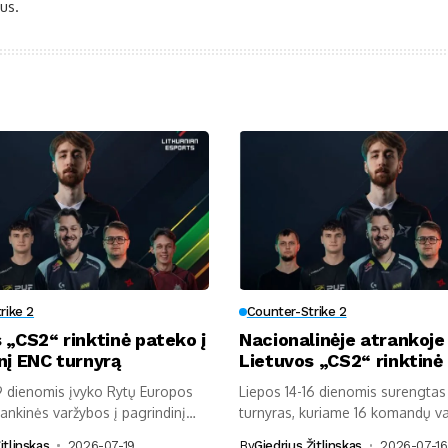
us.
rike 2
Counter-Strike 2
 „CS2“ rinktinė pateko į
Nacionalinėje atrankoje 
nį ENC turnyrą
Lietuvos „CS2“ rinktinė
9 dienomis įvyko Rytų Europos
Liepos 14-16 dienomis surengtas
ankinės varžybos į pagrindinį
turnyras, kuriame 16 komandų va
galimybės...
itlinskas
2026-07-19
By
Giedrius Žitlinskas
2026-07-16