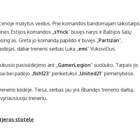
 scenoje matytus veidus. Prie komandos bandomajam laikotarpiu
dinės Estijos komandos „
sYnck
“ buvęs narys ir Baltijos šalių
sing’as. Greta jo komandą papildo ir buvęs „
Partizan
“,
aidėjas, dabar treneris serbas Luka „
emi
“ Vukovičius.
rukusio pasisėdėjimo ant „
GamerLegion
“ suoliuko. Tarpais jis
pai bei padėjo „
fish123
“ penketukui „
United21
“ pirmenybėse.
renerio kėdėje. Tiesa, serbas jau yra išbandęs trenerio darbą.
 vyriausiuoju treneriu.
arjeros stotelę