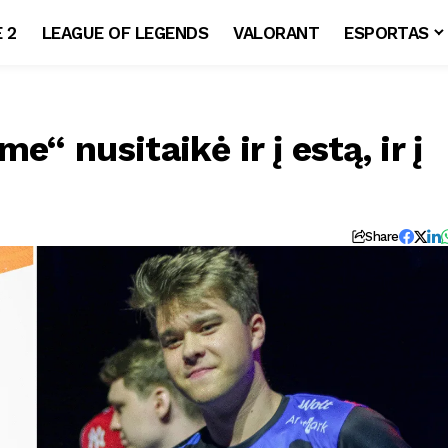
 2
LEAGUE OF LEGENDS
VALORANT
ESPORTAS
e“ nusitaikė ir į estą, ir į
Share