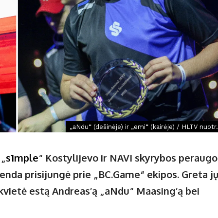
„aNdu“ (dešinėje) ir „emi“ (kairėje) / HLTV nuotr.
 „
s1mple
“ Kostylijevo ir NAVI skyrybos peraugo
genda prisijungė prie „BC.Game“ ekipos. Greta j
kvietė estą Andreas’ą „aNdu“ Maasing’ą bei