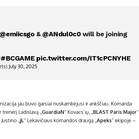
@emiicsgo
&
@ANdul0c0
will be joining

#BCGAME
pic.twitter.com/IT1cPCNYHE
rts)
July 30, 2025
rganizacija jau buvo garsiai nuskambėjusi ir ankščiau. Komanda
 trenerį Ladislavą „
GuardiaN
“ Kovacs’ių, „
BLAST Paris Major
“
Justino „
jL
“ Lekavičiaus komandos draugą „
Apeks
“ ekipoje –