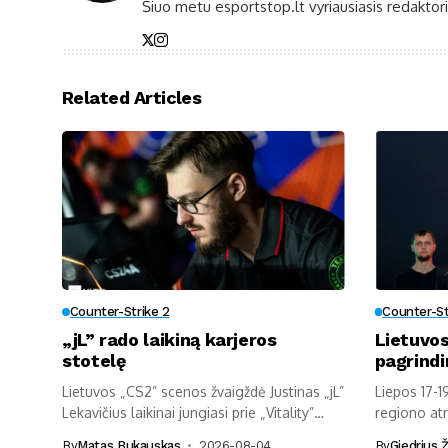
Šiuo metu esportstop.lt vyriausiasis redaktori
Related Articles
Counter-Strike 2
Counter-St
„jL” rado laikiną karjeros
Lietuvos
stotelę
pagrindi
Lietuvos „CS2” scenos žvaigždė Justinas „jL”
Liepos 17-1
Lekavičius laikinai jungiasi prie „Vitality”
regiono atr
ekipos....
„Esports...
By
Matas Bukauskas
2026-08-04
By
Giedrius Ž