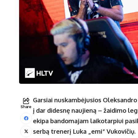
Garsiai nuskambėjusios Oleksandro
Share
į dar didesnę naujieną – žaidimo le
ekipa bandomajam laikotarpiui pasi
serbą trenerį Luka „emi“ Vukovičių.