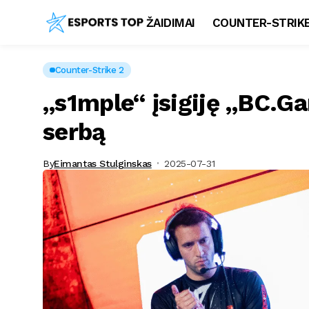
ŽAIDIMAI
COUNTER-STRIKE
Counter-Strike 2
„s1mple“ įsigiję „BC.Gam
serbą
By
Eimantas Stulginskas
2025-07-31