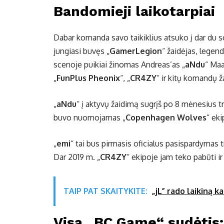
Bandomieji laikotarpiai
Dabar komanda savo taikiklius atsuko į dar du
jungiasi buvęs „
GamerLegion
“ žaidėjas, legen
scenoje puikiai žinomas Andreas’as „
aNdu
“ Maa
„
FunPlus Pheonix
“, „
CR4ZY
“ ir kitų komandų ž
„
aNdu
“ į aktyvų žaidimą sugrįš po 8 mėnesius t
buvo nuomojamas „
Copenhagen Wolves
“ eki
„
emi
“ tai bus pirmasis oficialus pasispardymas t
Dar 2019 m. „
CR4ZY
“ ekipoje jam teko pabūti ir
TAIP PAT SKAITYKITE:
„jL” rado laikiną k
Visa „BC.Game“ sudėtis: