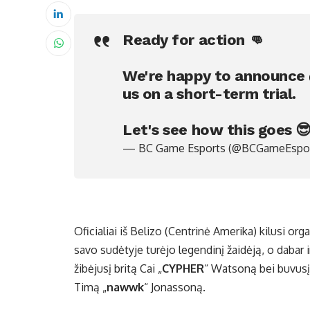
Ready for action 👊
We're happy to announce
us on a short-term trial.
Let's see how this goes 
— BC Game Esports (@BCGameEspo
Oficialiai iš Belizo (Centrinė Amerika) kilusi o
savo sudėtyje turėjo legendinį žaidėją, o dabar ir
žibėjusį britą Cai „
CYPHER
“ Watsoną bei buvusį 
Timą „
nawwk
“ Jonassoną.