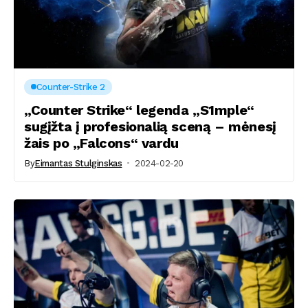
Counter-Strike 2
„Counter Strike“ legenda „S1mple“
sugįžta į profesionalią sceną – mėnesį
žais po „Falcons“ vardu
By
Eimantas Stulginskas
2024-02-20