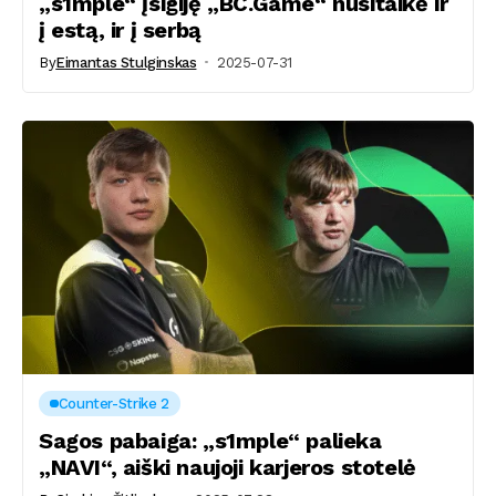
„s1mple“ įsigiję „BC.Game“ nusitaikė ir
į estą, ir į serbą
By
Eimantas Stulginskas
2025-07-31
Counter-Strike 2
Sagos pabaiga: „s1mple“ palieka
„NAVI“, aiški naujoji karjeros stotelė