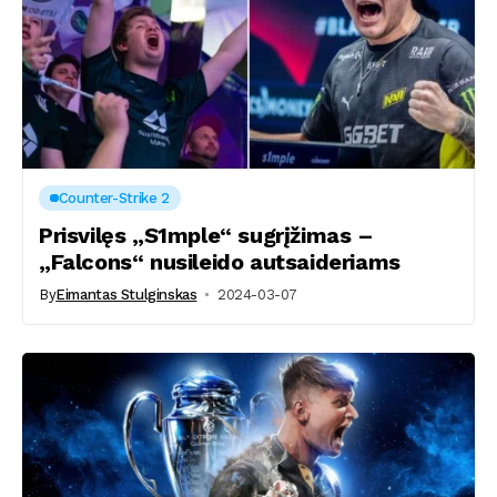
Counter-Strike 2
Prisvilęs „S1mple“ sugrįžimas –
„Falcons“ nusileido autsaideriams
By
Eimantas Stulginskas
2024-03-07