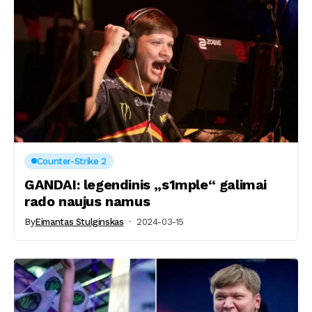
Counter-Strike 2
GANDAI: legendinis „s1mple“ galimai
rado naujus namus
By
Eimantas Stulginskas
2024-03-15