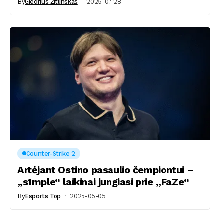
By
Giedrius Žitlinskas
2025-07-28
Counter-Strike 2
Artėjant Ostino pasaulio čempiontui –
„s1mple“ laikinai jungiasi prie „FaZe“
By
Esports Top
2025-05-05