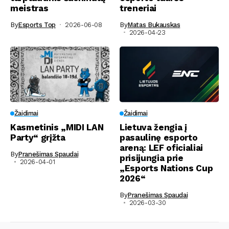
meistras
treneriai
By
Esports Top
2026-06-08
By
Matas Bukauskas
2026-04-23
Žaidimai
Žaidimai
Kasmetinis „MIDI LAN
Lietuva žengia į
Party“ grįžta
pasaulinę esporto
areną: LEF oficialiai
By
Pranešimas Spaudai
prisijungia prie
2026-04-01
„Esports Nations Cup
2026“
By
Pranešimas Spaudai
2026-03-30