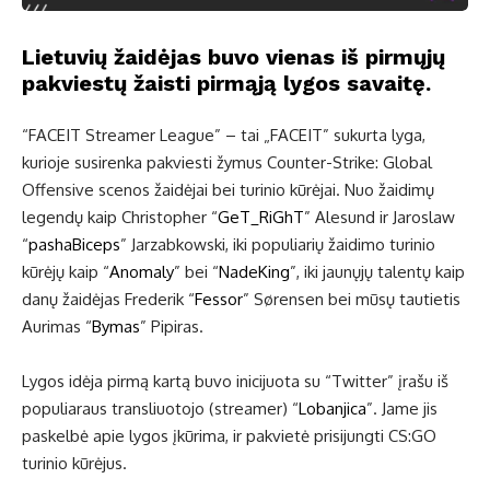
Lietuvių žaidėjas buvo vienas iš pirmųjų
pakviestų žaisti pirmąją lygos savaitę.
“FACEIT Streamer League” – tai „FACEIT” sukurta lyga,
kurioje susirenka pakviesti žymus Counter-Strike: Global
Offensive scenos žaidėjai bei turinio kūrėjai. Nuo žaidimų
legendų kaip Christopher “
GeT_RiGhT
” Alesund ir Jaroslaw
“
pashaBiceps
” Jarzabkowski, iki populiarių žaidimo turinio
kūrėjų kaip “
Anomaly
” bei “
NadeKing
”, iki jaunųjų talentų kaip
danų žaidėjas Frederik “
Fessor
” Sørensen bei mūsų tautietis
Aurimas “
Bymas
” Pipiras.
Lygos idėja pirmą kartą buvo inicijuota su “Twitter” įrašu iš
populiaraus transliuotojo (streamer) “
Lobanjica
”. Jame jis
paskelbė apie lygos įkūrima, ir pakvietė prisijungti CS:GO
turinio kūrėjus.