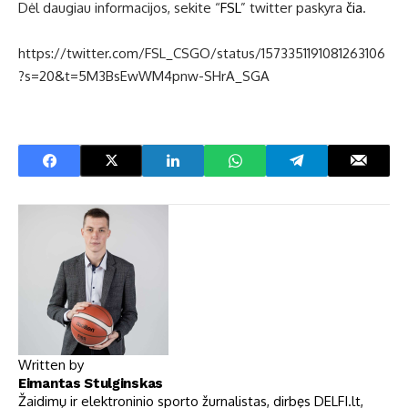
Dėl daugiau informacijos, sekite “
FSL
” twitter paskyra
čia
.
https://twitter.com/FSL_CSGO/status/1573351191081263106
?s=20&t=5M3BsEwWM4pnw-SHrA_SGA
Written by
Eimantas Stulginskas
Žaidimų ir elektroninio sporto žurnalistas, dirbęs DELFI.lt,