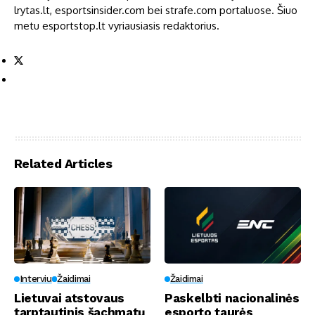
lrytas.lt, esportsinsider.com bei strafe.com portaluose. Šiuo
metu esportstop.lt vyriausiasis redaktorius.
Related Articles
Interviu
Žaidimai
Žaidimai
Lietuvai atstovaus
Paskelbti nacionalinės
tarptautinis šachmatų
esporto taurės