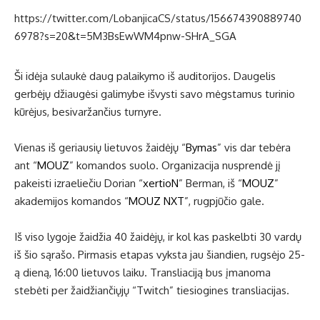
https://twitter.com/LobanjicaCS/status/156674390889740
6978?s=20&t=5M3BsEwWM4pnw-SHrA_SGA
Ši idėja sulaukė daug palaikymo iš auditorijos. Daugelis
gerbėjų džiaugėsi galimybe išvysti savo mėgstamus turinio
kūrėjus, besivaržančius turnyre.
Vienas iš geriausių lietuvos žaidėjų “
Bymas
” vis dar tebėra
ant “
MOUZ
” komandos suolo. Organizacija nusprendė jį
pakeisti izraeliečiu Dorian “
xertioN
” Berman, iš “
MOUZ
”
akademijos komandos “
MOUZ NXT
”, rugpjūčio gale.
Iš viso lygoje žaidžia 40 žaidėjų, ir kol kas paskelbti 30 vardų
iš šio sąrašo. Pirmasis etapas vyksta jau šiandien, rugsėjo 25-
ą dieną, 16:00 lietuvos laiku. Transliaciją bus įmanoma
stebėti per žaidžiančiųjų “Twitch” tiesiogines transliacijas.