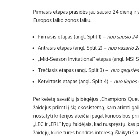
Pirmasis etapas prasidės jau sausio 24 dieną ir 
Europos laiko zonos laiku.
Pirmasis etapas (angl. Split 1) –
nuo sausio 24 d
Antrasis etapas (angl. Split 2) –
nuo vasario 28
„Mid-Season Invitational“ etapas (angl. MSI S
Trečiasis etapas (angl. Split 3) –
nuo gegužės 
Ketvirtasis etapas (angl. Split 4) –
nuo liepos 4
Per keletą savaičių įsibėgėjus „Champions Queue
žaidėjus priimti į šią ekosistemą, kam atimti gal
nustatyti kriterijus ateičiai pagal kuriuos bus pr
„LEC ir „ERL“ lygų žaidėjais, kad nuspręstų, kas p
žaidėjų, kurie turės bendras interesą išlaikyti š