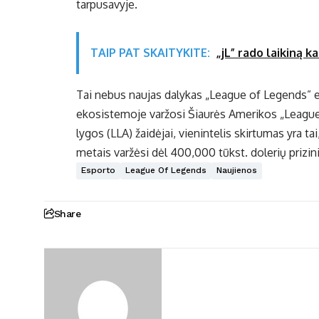
tarpusavyje.
TAIP PAT SKAITYKITE:
„jL” rado laikiną k
Tai nebus naujas dalykas „League of Legends” e
ekosistemoje varžosi Šiaurės Amerikos „League
lygos (LLA) žaidėjai, vienintelis skirtumas yra ta
metais varžėsi dėl 400,000 tūkst. dolerių prizin
Esporto
League Of Legends
Naujienos
Share