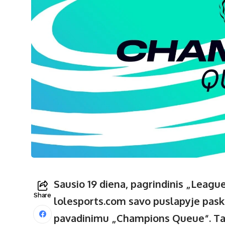
Sausio 19 diena, pagrindinis „Leagu
Share
lolesports.com savo puslapyje pask
pavadinimu „Champions Queue“. Tai 