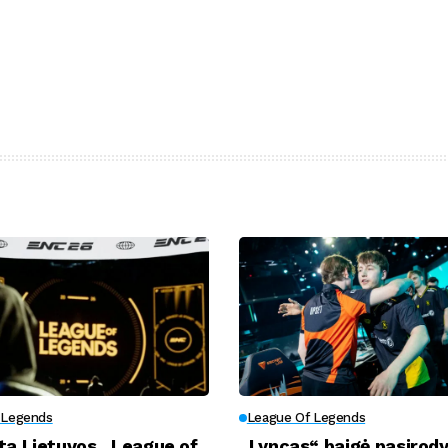
 Legends
League Of Legends
ta Lietuvos „League of
„Lyncas“ baigė pasirod