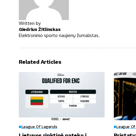
Written by
Giedrius Žitlinskas
Elektroninio sporto naujienų žurnalistas.
Related Articles
League Of Legends
League Of
Lietuvos rinktinė pateko į
Pristaty