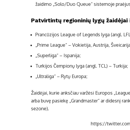
žaidimo „Solo/Duo Queue“ sistemoje praėjus
Patvirtintų regioninių lygų žaidėjai 
Prancūzijos League of Legends lyga (angl. LFL
„Prime League“ – Vokietija, Austrija, Šveicarija
„Superliga“ – Ispanija;
Turkijos Čempionų lyga (angl. TCL) – Turkija;
„Ultraliga“ – Rytų Europa;
Žaidėjai, kurie anksčiau varžėsi Europos „Leagu
arba buvę pasiekę „Grandmaster“ ar didesnį ra
sezone).
https://twitter.c