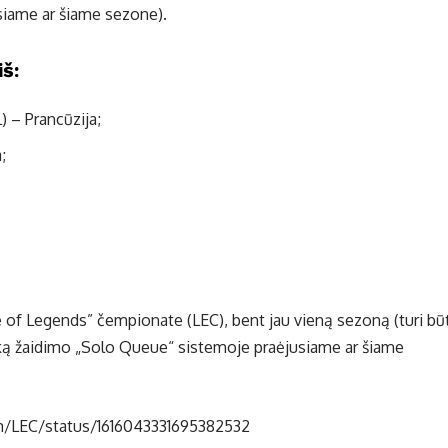
iame ar šiame sezone).
iš:
) – Prancūzija;
;
e of Legends” čempionate (LEC), bent jau vieną sezoną (turi būt
nką žaidimo „Solo Queue“ sistemoje praėjusiame ar šiame
om/LEC/status/1616043331695382532