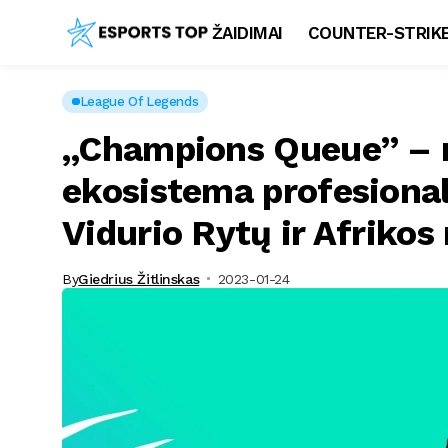
ŽAIDIMAI
COUNTER-STRIKE
League Of Legends
„Champions Queue” – n
ekosistema profesiona
Vidurio Rytų ir Afrikos
By
Giedrius Žitlinskas
2023-01-24