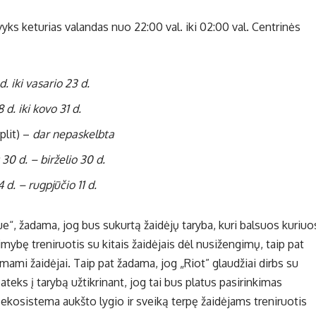
vyks keturias valandas nuo 22:00 val. iki 02:00 val. Centrinės
. iki vasario 23 d.
 d. iki kovo 31 d.
plit) –
dar nepaskelbta
30 d. – birželio 30 d.
 d. – rugpjūčio 11 d.
“, žadama, jog bus sukurtą žaidėjų taryba, kuri balsuos kuriuo
imybę treniruotis su kitais žaidėjais dėl nusižengimų, taip pat
iimami žaidėjai. Taip pat žadama, jog „Riot” glaudžiai dirbs su
ateks į tarybą užtikrinant, jog tai bus platus pasirinkimas
ia ekosistema aukšto lygio ir sveiką terpę žaidėjams treniruotis