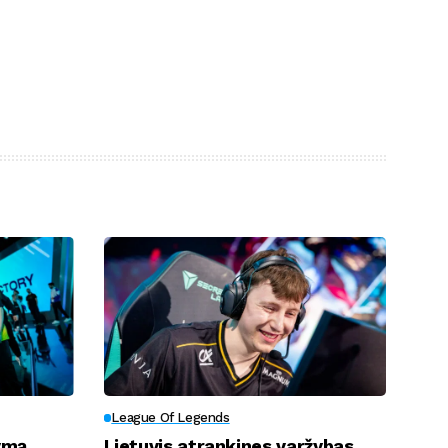
League Of Legends
ymą
Lietuvis atrankines varžybas