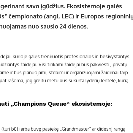
r gerinant savo įgūdžius. Ekosistemoje galės
s” čempionato (angl. LEC) ir Europos regionini
lanuojamas nuo sausio 24 dienos.
idėjai, kurioje galės treniruotis profesionalūs ir besivystantys
žiantys žaidėjai. Visi tinkami žaidėjai bus pakviesti į privatų
iame ir bus planuojami, stebimi ir organizuojami žaidimai tarp
pat rašoma, jog greitu metu bus sukurta lyderių lentelė, kurią
vauti „Champions Queue“ ekosistemoje:
i (turi būti arba buvę pasiekę „Grandmaster“ ar didesnį rangą