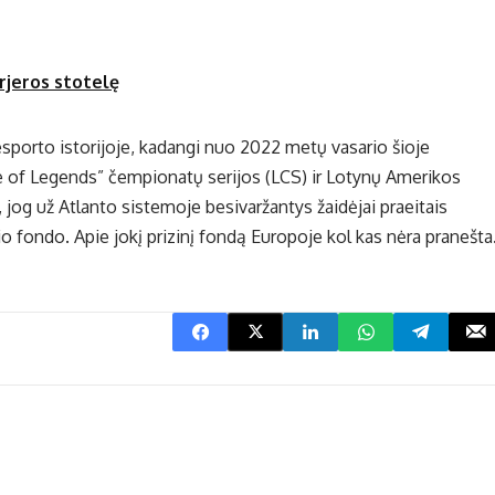
arjeros stotelę
sporto istorijoje, kadangi nuo 2022 metų vasario šioje
 of Legends” čempionatų serijos (LCS) ir Lotynų Amerikos
i, jog už Atlanto sistemoje besivaržantys žaidėjai praeitais
io fondo. Apie jokį prizinį fondą Europoje kol kas nėra pranešta