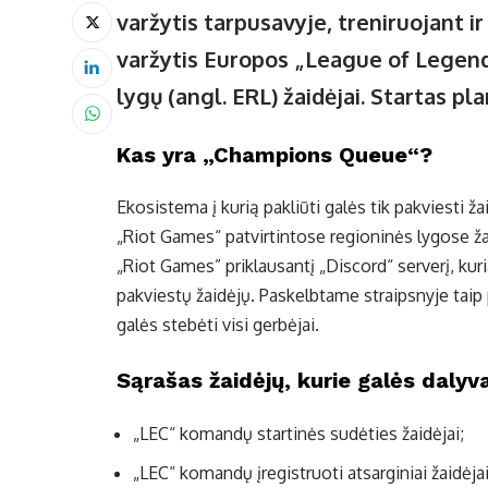
varžytis tarpusavyje, treniruojant i
varžytis Europos „League of Legend
lygų (angl. ERL) žaidėjai. Startas p
Kas yra „Champions Queue“?
Ekosistema į kurią pakliūti galės tik pakviesti ža
„Riot Games“ patvirtintose regioninės lygose žaid
„Riot Games” priklausantį „Discord“ serverį, kur
pakviestų žaidėjų. Paskelbtame straipsnyje taip 
galės stebėti visi gerbėjai.
Sąrašas žaidėjų, kurie galės daly
„LEC“ komandų startinės sudėties žaidėjai;
„LEC“ komandų įregistruoti atsarginiai žaidėja