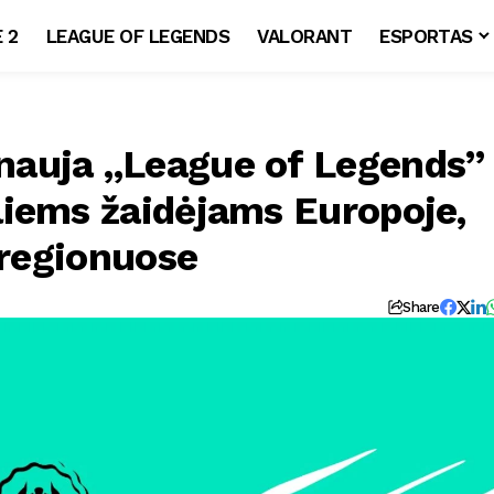
 2
LEAGUE OF LEGENDS
VALORANT
ESPORTAS
auja „League of Legends”
liems žaidėjams Europoje,
 regionuose
Share