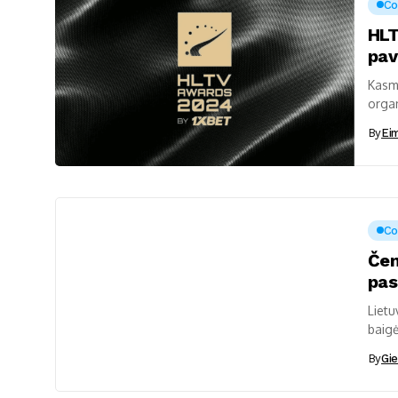
Co
HLT
pav
Kasme
orga
bei i
By
Ei
Co
Čem
pas
Lietu
baigė
prala
By
Gie