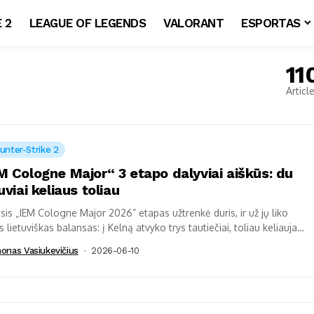
 2
LEAGUE OF LEGENDS
VALORANT
ESPORTAS
11
Articl
unter-Strike 2
M Cologne Major“ 3 etapo dalyviai aiškūs: du
uviai keliaus toliau
sis „IEM Cologne Major 2026” etapas užtrenkė duris, ir už jų liko
s lietuviškas balansas: į Kelną atvyko trys tautiečiai, toliau keliauja
onas Vasiukevičius
2026-06-10