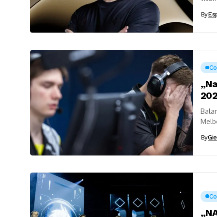
kartu
By
Es
Co
„Na
202
Balan
Melbo
„Natu
By
Gie
Co
„NA