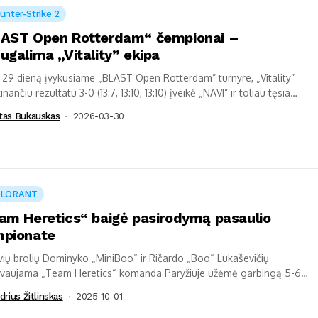
unter-Strike 2
AST Open Rotterdam“ čempionai –
ugalima „Vitality” ekipa
29 dieną įvykusiame „BLAST Open Rotterdam” turnyre, „Vitality”
inančiu rezultatu 3-0 (13:7, 13:10, 13:10) įveikė „NAVI” ir toliau tęsia
navimą „CS2” esporto...
tas Bukauskas
2026-03-30
ALORANT
am Heretics“ baigė pasirodymą pasaulio
pionate
vių brolių Dominyko „MiniBoo“ ir Ričardo „Boo“ Lukaševičių
ovaujama „Team Heretics“ komanda Paryžiuje užėmė garbingą 5-6
. Ekipa iš Ispanijos puikiai pradėjo turnyrą...
drius Žitlinskas
2025-10-01