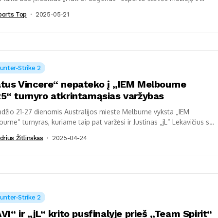
 gaus...
ports Top
2025-05-21
unter-Strike 2
tus Vincere“ nepateko į „IEM Melbourne
5“ turnyro atkrintamąsias varžybas
džio 21-27 dienomis Australijos mieste Melburne vyksta „IEM
urne“ turnyras, kuriame taip pat varžėsi ir Justinas „jL“ Lekavičius su
s Vincere“ komanda. Vis...
drius Žitlinskas
2025-04-24
unter-Strike 2
VI“ ir „jL“ krito pusfinalyje prieš „Team Spirit“