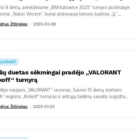
io 8 dieną, prestižiniame „IEM Katowice 2025“ turnyro pusfinalyje
rūmė „Natus Vincere“, kuriai atstovauja lietuvis Justinas „jL“
ičius ir turnyro titulą ginantys čempionai...
drius Žitlinskas
2025-02-08
ALORANT
lių duetas sėkmingai pradėjo „VALORANT
koff“ turnyrą
dėjo naujasis „VALORANT“ sezonas. Sausio 15 dieną startavo
“ regiono „Kickoff“ turnyras ir antrąją žaidimų savaitę sugrįžta
ų Dominyko „MiniBoo“ ir Ričardo „Boo“...
drius Žitlinskas
2025-01-23