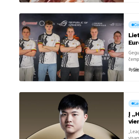
Co
Lie
Eur
Geguž
čempi
iš vi
By
Gie
Le
Į „
vie
„Leag
visam