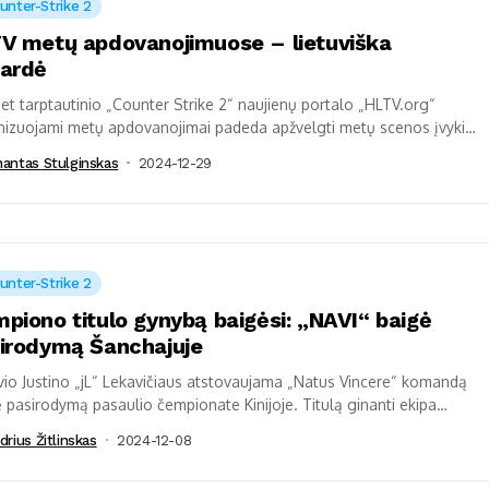
unter-Strike 2
V metų apdovanojimuose – lietuviška
ardė
t tarptautinio „Counter Strike 2“ naujienų portalo „HLTV.org“
nizuojami metų apdovanojimai padeda apžvelgti metų scenos įvykius
šskiria geriausius 20 metų žaidėjų. Greta...
mantas Stulginskas
2024-12-29
unter-Strike 2
piono titulo gynybą baigėsi: „NAVI“ baigė
irodymą Šanchajuje
vio Justino „jL“ Lekavičiaus atstovaujama „Natus Vincere“ komandą
 pasirodymą pasaulio čempionate Kinijoje. Titulą ginanti ekipa
imėjo, kovoje dėl vietos atkrintamosiose, norvegų organizacijai...
drius Žitlinskas
2024-12-08