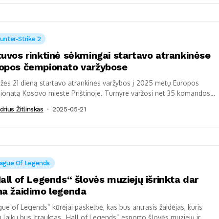
unter-Strike 2
tuvos rinktinė sėkmingai startavo atrankinėse
opos čempionato varžybose
ės 21 dieną startavo atrankinės varžybos į 2025 metų Europos
onatą Kosovo mieste Prištinoje. Turnyre varžosi net 35 komandos
sos Europos. Lietuvos...
drius Žitlinskas
2025-05-21
ague Of Legends
Hall of Legends“ šlovės muziejų išrinkta dar
na žaidimo legenda
ue of Legends“ kūrėjai paskelbė, kas bus antrasis žaidėjas, kuris
 laiku bus įtrauktas „Hall of Legends“ esporto šlovės muziejų ir