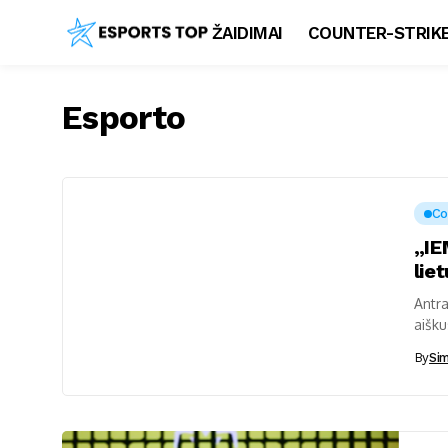
ŽAIDIMAI
COUNTER-STRIKE
Esporto
Co
„IE
liet
Antra
aišku
du....
By
Sim