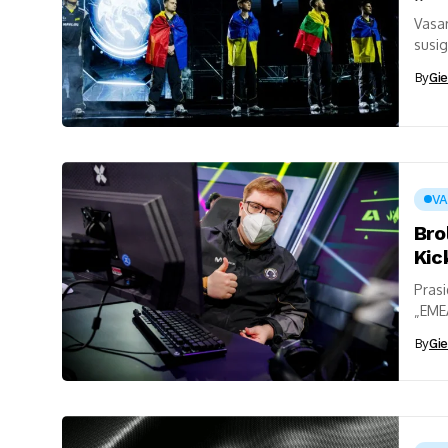
Vasar
susig
Lekav
By
Gie
V
Bro
Kic
Prasi
„EMEA
broli
By
Gie