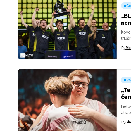
Co
„BL
nen
Kovo 
triušk
domi
By
Ma
V
„Te
čem
Lietu
atst
vietą
By
Gie