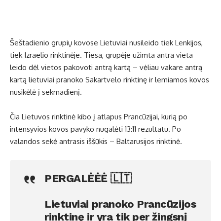
Šeštadienio grupių kovose Lietuviai nusileido tiek Lenkijos,
tiek Izraelio rinktinėje. Tiesa, grupėje užimta antra vieta
leido dėl vietos pakovoti antrą kartą – vėliau vakare antrą
kartą lietuviai pranoko Sakartvelo rinktinę ir lemiamos kovos
nusikėlė į sekmadienį.
Čia Lietuvos rinktinė kibo į atlapus Prancūzijai, kurią po
intensyvios kovos pavyko nugalėti 13:11 rezultatu. Po
valandos sekė antrasis iššūkis – Baltarusijos rinktinė.
PERGALĖĖĖ 🇱🇹
Lietuviai pranoko Prancūzijos
rinktinę ir yra tik per žingsnį