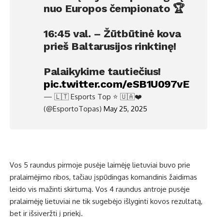
nuo Europos čempionato 🏆
16:45 val. – Žūtbūtinė kova
prieš Baltarusijos rinktinę!
Palaikykime tautiečius!
pic.twitter.com/eSB1U097vE
— 🇱🇹 Esports Top ⭐️ 🇺🇦❤️
(@EsportoTopas)
May 25, 2025
Vos 5 raundus pirmoje pusėje laimėję lietuviai buvo prie
pralaimėjimo ribos, tačiau įspūdingas komandinis žaidimas
leido vis mažinti skirtumą. Vos 4 raundus antroje pusėje
pralaimėję lietuviai ne tik sugebėjo išlyginti kovos rezultatą,
bet ir išsiveržti į priekį.