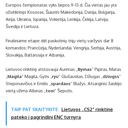
Europos čempionatas vyks liepos 9-13 d. Čia vietas jau yra
užsitikrinęs Kosovas, Šiaurės Makedonija, Danija, Bulgarija,
Airija, Ukraina, Ispanija, Vokietija, Lenkija, Čekija, Latvija,
Švedija ir Lietuva.
Finaliniame etape dėl paskutinių trijų vietų varžysis dar 8
komandos: Prancūzija, Nyderlandai, Vengrija, Serbija, Austrija,
Slovakija, Baltarusija ir Albanija.
Lietuvos rinktinę atstovauja Aurimas „
Bymas
“ Pipiras, Matas
„
Magila
“ Magila, Gytis „
ryu
“ Glušauskas, Džiugas „
dziugss
“
Steponavičius ir Emilis „
spardaus
“ Blažys. Atsarginio žaidėjo
vietą užima Albinas „
tooi
“ Šeputis.
TAIP PAT SKAITYKITE:
Lietuvos „CS2“ rinktinė
pateko į pagrindinį ENC turnyrą