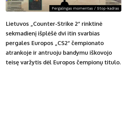
Pergalingas momentas / Stop-kadras
Lietuvos „Counter-Strike 2“ rinktinė
sekmadienį išplėšė dvi itin svarbias
pergales Europos „CS2“ čempionato
atrankoje ir antruoju bandymu iškovojo
teisę varžytis dėl Europos čempionų titulo.