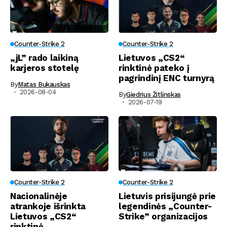
Counter-Strike 2
Counter-Strike 2
„jL” rado laikiną
Lietuvos „CS2“
karjeros stotelę
rinktinė pateko į
pagrindinį ENC turnyrą
By
Matas Bukauskas
2026-08-04
By
Giedrius Žitlinskas
2026-07-19
Counter-Strike 2
Counter-Strike 2
Nacionalinėje
Lietuvis prisijungė prie
atrankoje išrinkta
legendinės „Counter-
Lietuvos „CS2“
Strike” organizacijos
rinktinė