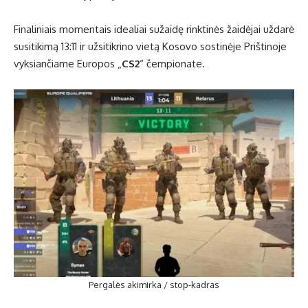
Finaliniais momentais idealiai sužaidę rinktinės žaidėjai uždarė
susitikimą 13:11 ir užsitikrino vietą Kosovo sostinėje Prištinoje
vyksiančiame Europos „
CS2
“ čempionate.
Pergalės akimirka / stop-kadras