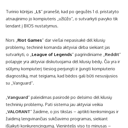
Turinio kūrėjas „
LS
“ pranešė, kad po gegužės 1 d. pristatyto
atnaujinimo jo kompiuteris „užlūžo“, o sutvarkyti pavyko tik
lendant į BIOS nustatymus.
Nors „
Riot Games
“ dar viešai nepasisakė dėl kilusių
problemų, techninė komanda aktyviai dirba siekiant jas
sutvarkyti, o „
League of Legends
“ pagrindiniame „
Reddit
“
polapyje yra aktyviai diskutuojama dėl kilusių bėdų. Čia yra ir
siūlymų kompiuterį tiesiog perjungti ir įjungti kompiuterio
diagnostiką, mat teigiama, kad bėdos gali būti nesusijusios
su „Vanguard“.
„
Vanguard
“ paleidimas pasirodė po delsimo dėl kilusių
techninių problemų. Pati sistema jau aktyviai veikia
„
VALORANT
“ žaidime, o jos tikslas – aptikti kenksmingas ir
žaidimą lengvinančias sukčiavimo programas, siekiant
išlaikyti konkurencingumą. Vienintelis viso to minusas –