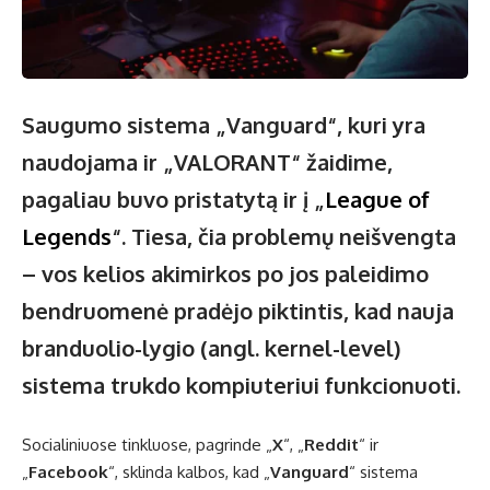
Saugumo sistema „Vanguard“, kuri yra
naudojama ir „VALORANT“ žaidime,
pagaliau buvo pristatytą ir į „
League of
Legends
“. Tiesa, čia problemų neišvengta
– vos kelios akimirkos po jos paleidimo
bendruomenė pradėjo piktintis, kad nauja
branduolio-lygio (angl. kernel-level)
sistema trukdo kompiuteriui funkcionuoti.
Socialiniuose tinkluose, pagrinde „
X
“, „
Reddit
“ ir
„
Facebook
“, sklinda kalbos, kad „
Vanguard
“ sistema