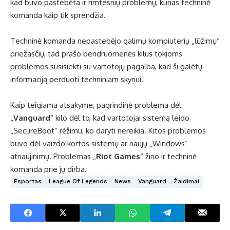
kad buvo pastebėta ir rimtesnių problemų, kurias techninė
komanda kaip tik sprendžia.
Techninė komanda nepastebėjo galimų kompiuterių „lūžimų“
priežasčių, tad prašo bendruomenės kilus tokioms
problemos susisiekti su vartotojų pagalba, kad ši galėtų
informaciją perduoti techniniam skyriui.
Kaip teigiama atsakyme, pagrindinė problema dėl
„
Vanguard
“ kilo dėl to, kad vartotojai sistemą leido
„SecureBoot“ rėžimu, ko daryti nereikia. Kitos problemos
buvo dėl vaizdo kortos sistemų ar naujų „Windows“
atnaujinimų. Problemas „
Riot Games
“ žino ir techninė
komanda prie jų dirba.
Esportas
League Of Legends
News
Vanguard
Žaidimai