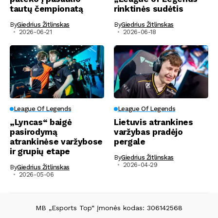
tautų čempionatą
rinktinės sudėtis
By
Giedrius Žitlinskas
By
Giedrius Žitlinskas
2026-06-21
2026-06-18
League Of Legends
League Of Legends
„Lyncas“ baigė
Lietuvis atrankines
pasirodymą
varžybas pradėjo
atrankinėse varžybose
pergale
ir grupių etape
By
Giedrius Žitlinskas
2026-04-29
By
Giedrius Žitlinskas
2026-05-06
MB „Esports Top“ Įmonės kodas: 306142568