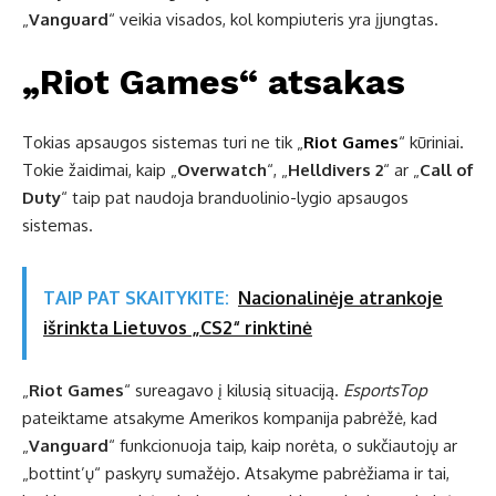
„
Vanguard
“ veikia visados, kol kompiuteris yra įjungtas.
„Riot Games“ atsakas
Tokias apsaugos sistemas turi ne tik „
Riot Games
“ kūriniai.
Tokie žaidimai, kaip „
Overwatch
“, „
Helldivers 2
“ ar „
Call of
Duty
“ taip pat naudoja branduolinio-lygio apsaugos
sistemas.
TAIP PAT SKAITYKITE:
Nacionalinėje atrankoje
išrinkta Lietuvos „CS2“ rinktinė
„
Riot Games
“ sureagavo į kilusią situaciją.
EsportsTop
pateiktame atsakyme Amerikos kompanija pabrėžė, kad
„
Vanguard
“ funkcionuoja taip, kaip norėta, o sukčiautojų ar
„bottint’ų“ paskyrų sumažėjo. Atsakyme pabrėžiama ir tai,