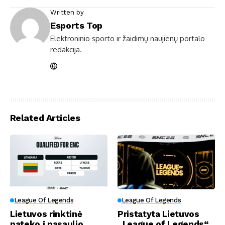
Written by
Esports Top
Elektroninio sporto ir žaidimų naujienų portalo
redakcija.
Related Articles
League Of Legends
League Of Legends
Lietuvos rinktinė
Pristatyta Lietuvos
pateko į pasaulio
„League of Legends“