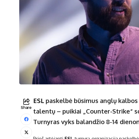
ESL
paskelbė būsimus anglų kalbos 
Share
talentų – puikiai „Counter-Strike“ s
Turnyras vyks balandžio 8-14 dienom
Prieš artėjantį
ESL
turnyrą organizacija paskelbė 