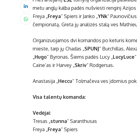
metu anglų kalba padės nušviesti renginį Azijos š
Freya „
Freya
“ Spiers ir Janko „
YNk
“ Paunovičius.
čempionatą. Greta jų analizės stalą ves Mathieu
Organizuojamos dvi komandos po keturis komen
mieste, tarp jų Chadas „
SPUNJ
“ Burchillas, Alex
„
Hugo
“ Byronas. Šiems padės Lucy „
LucyLuce
“
Caine’as ir Harvey „
Skriv
“ Rodgersas.
Anastasija „
Heccu⁠
“ Tolmačeva ves įdomius poka
Visa talentų komanda:
Vedėjai:
Tresas „⁠
stunna⁠
“ Saranthusas
Freya „⁠
Freya⁠
“ Spiers