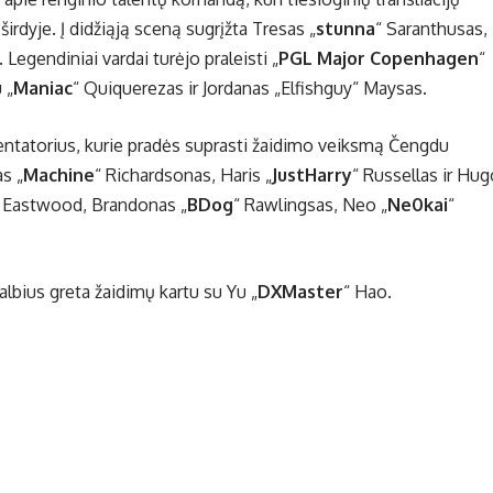
irdyje. Į didžiąją sceną sugrįžta Tresas „
stunna
“ Saranthusas,
 Legendiniai vardai turėjo praleisti „
PGL Major Copenhagen
“
 „
Maniac
“ Quiquerezas ir Jordanas „Elfishguy“ Maysas.
tatorius, kurie pradės suprasti žaidimo veiksmą Čengdu
as „
Machine
“ Richardsonas, Haris „
JustHarry
“ Russellas ir Hug
 Eastwood, Brandonas „
BDog
“ Rawlingsas, Neo „
Ne0kai
“
lbius greta žaidimų kartu su Yu „
DXMaster
“ Hao.