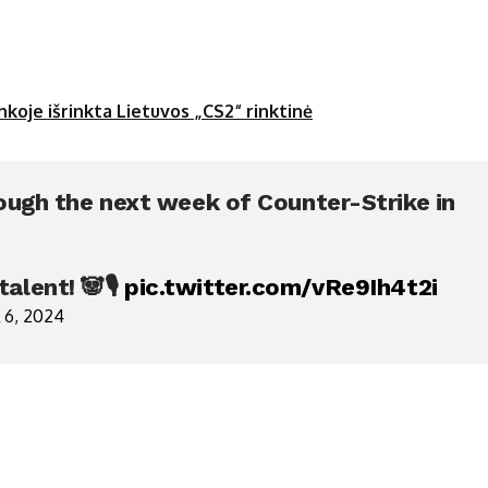
nkoje išrinkta Lietuvos „CS2“ rinktinė
ough the next week of Counter-Strike in
lent! 🐼🎙️
pic.twitter.com/vRe9Ih4t2i
l 6, 2024