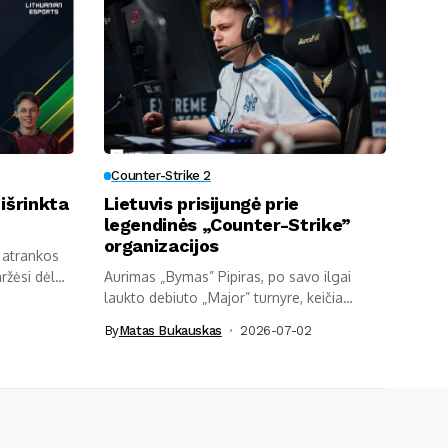
Counter-Strike 2
išrinkta
Lietuvis prisijungė prie
legendinės „Counter-Strike”
organizacijos
 atrankos
ržėsi dėl
Aurimas „Bymas” Pipiras, po savo ilgai
laukto debiuto „Major” turnyre, keičia
karjeros...
By
Matas Bukauskas
2026-07-02