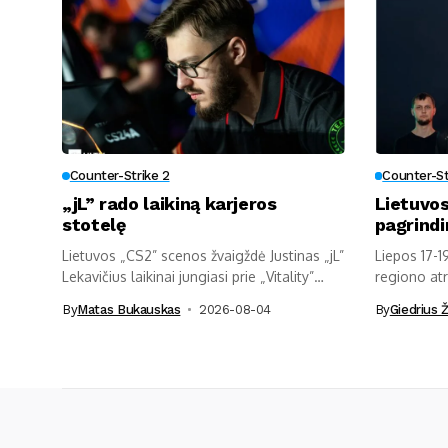
Counter-Strike 2
Counter-St
„jL” rado laikiną karjeros
Lietuvos
stotelę
pagrindi
Lietuvos „CS2” scenos žvaigždė Justinas „jL”
Liepos 17-1
Lekavičius laikinai jungiasi prie „Vitality”
regiono atr
ekipos....
„Esports...
By
Matas Bukauskas
2026-08-04
By
Giedrius Ž