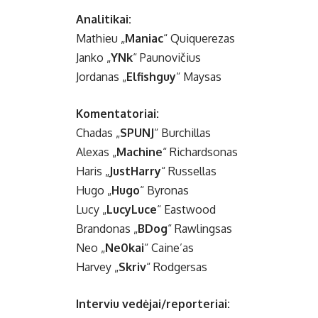
Analitikai:
Mathieu „⁠
Maniac⁠
“ Quiquerezas
Janko „⁠
YNk⁠
“ Paunovičius
Jordanas „
Elfishguy⁠
“ Maysas
Komentatoriai:
Chadas „⁠
SPUNJ⁠
“ Burchillas
Alexas „
Machine⁠
“ Richardsonas
Haris „⁠
JustHarry⁠
“ Russellas
Hugo „⁠
Hugo⁠
“ Byronas
Lucy „
LucyLuce
“ Eastwood
Brandonas „
BDog
“ Rawlingsas
Neo „
Ne0kai
“ Caine’as
Harvey „
Skriv
“ Rodgersas
Interviu vedėjai/reporteriai: