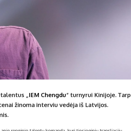
talentus „
IEM Chengdu
“ turnyrui Kinijoje. Tarp
cenai žinoma interviu vedėja iš Latvijos.
is.
apie renginio talentų komandą, kuri tiesioginių transliacijų