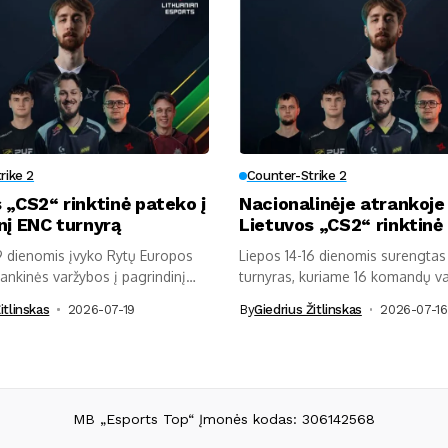
rike 2
Counter-Strike 2
 „CS2“ rinktinė pateko į
Nacionalinėje atrankoje 
nį ENC turnyrą
Lietuvos „CS2“ rinktinė
9 dienomis įvyko Rytų Europos
Liepos 14-16 dienomis surengtas
ankinės varžybos į pagrindinį
turnyras, kuriame 16 komandų va
galimybės...
itlinskas
2026-07-19
By
Giedrius Žitlinskas
2026-07-16
MB „Esports Top“ Įmonės kodas: 306142568