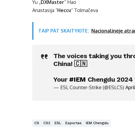
Yu „
DXMaster
“ Hao
Anastasija “⁠
Heccu⁠
“ Tolmačeva
TAIP PAT SKAITYKITE:
Nacionalinėje atra
The voices taking you thr
China! 🇨🇳
Your
#IEM
Chengdu 2024 ta
— ESL Counter-Strike (@ESLCS)
Apri
CS
CS2
ESL
Esportas
IEM Chengdu