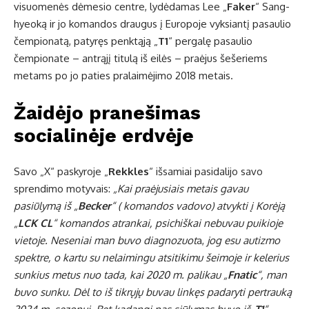
visuomenės dėmesio centre, lydėdamas Lee „
Faker
“ Sang-
hyeoką ir jo komandos draugus į Europoje vyksiantį pasaulio
čempionatą, patyręs penktąją „
T1
“ pergalę pasaulio
čempionate – antrąjį titulą iš eilės – praėjus šešeriems
metams po jo paties pralaimėjimo 2018 metais.
Žaidėjo pranešimas
socialinėje erdvėje
Savo „X“ paskyroje „
Rekkles
“ išsamiai pasidalijo savo
sprendimo motyvais:
„Kai praėjusiais metais gavau
pasiūlymą iš „
Becker
“ ( komandos vadovo) atvykti į Korėją
„
LCK CL
“ komandos atrankai, psichiškai nebuvau puikioje
vietoje. Neseniai man buvo diagnozuot
a,
jog esu autizmo
spektre, o kartu su nelaimingu atsitikimu šeimoje ir kelerius
sunkius metus nuo tada, kai 2020 m. palikau „
Fnatic
“, man
buvo sunku. Dėl to iš tikrųjų buvau linkęs padaryti pertrauką