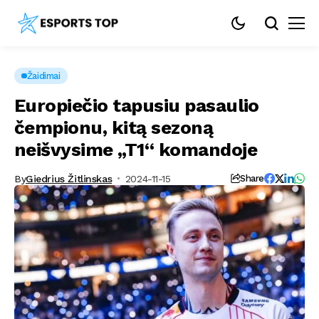
Žaidimai
Europiečio tapusiu pasaulio
čempionu, kitą sezoną
neišvysime „T1“ komandoje
By
Giedrius Žitlinskas
2024-11-15
Share