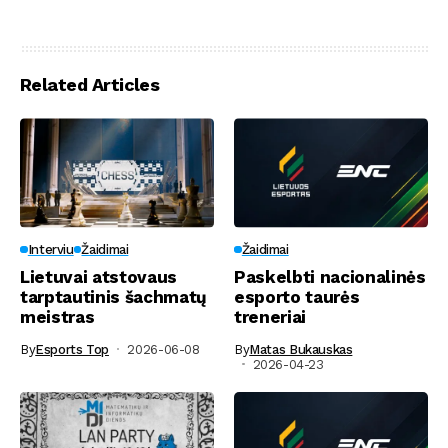
Related Articles
Interviu
Žaidimai
Žaidimai
Lietuvai atstovaus
Paskelbti nacionalinės
tarptautinis šachmatų
esporto taurės
meistras
treneriai
By
Esports Top
2026-06-08
By
Matas Bukauskas
2026-04-23