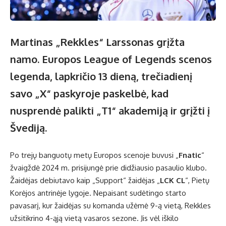
Martinas „Rekkles“ Larssonas grįžta
namo. Europos League of Legends scenos
legenda, lapkričio 13 dieną, trečiadienį
savo „X“ paskyroje paskelbė, kad
nusprendė palikti „T1“ akademiją ir grįžti į
Švediją.
Po trejų banguotų metų Europos scenoje buvusi „
Fnatic
“
žvaigždė 2024 m. prisijungė prie didžiausio pasaulio klubo.
Žaidėjas debiutavo kaip „Support“ žaidėjas „
LCK CL
“, Pietų
Korėjos antrinėje lygoje. Nepaisant sudėtingo starto
pavasarį, kur žaidėjas su komanda užėmė 9-ą vietą, Rekkles
užsitikrino 4-ąją vietą vasaros sezone. Jis vėl iškilo