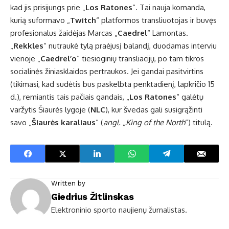
kad jis prisijungs prie „
Los Ratones
“. Tai nauja komanda,
kurią suformavo „
Twitch
“ platformos transliuotojas ir buvęs
profesionalus žaidėjas Marcas „
Caedrel
“ Lamontas.
„
Rekkles
“ nutraukė tylą praėjusį balandį, duodamas interviu
vienoje „
Caedrel’o
“ tiesioginių transliacijų, po tam tikros
socialinės žiniasklaidos pertraukos. Jei gandai pasitvirtins
(tikimasi, kad sudėtis bus paskelbta penktadienį, lapkričio 15
d.), remiantis tais pačiais gandais, „
Los Ratones
“ galėtų
varžytis Šiaurės lygoje (
NLC
), kur švedas gali susigrąžinti
savo „
Šiaurės karaliaus
“ (
angl. „King of the North
“) titulą.
Written by
Giedrius Žitlinskas
Elektroninio sporto naujienų žurnalistas.