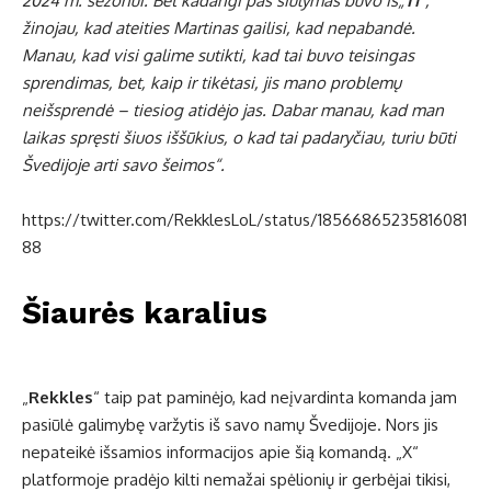
2024 m. sezonui. Bet kadangi pas siūlymas buvo iš„
T1
“,
žinojau, kad ateities Martinas gailisi, kad nepabandė.
Manau, kad visi galime sutikti, kad tai buvo teisingas
sprendimas, bet, kaip ir tikėtasi, jis mano problemų
neišsprendė – tiesiog atidėjo jas. Dabar manau, kad man
laikas spręsti šiuos iššūkius, o kad tai padaryčiau, turiu būti
Švedijoje arti savo šeimos“.
https://twitter.com/RekklesLoL/status/18566865235816081
88
Šiaurės karalius
„
Rekkles
“ taip pat paminėjo, kad neįvardinta komanda jam
pasiūlė galimybę varžytis iš savo namų Švedijoje. Nors jis
nepateikė išsamios informacijos apie šią komandą. „X“
platformoje pradėjo kilti nemažai spėlionių ir gerbėjai tikisi,