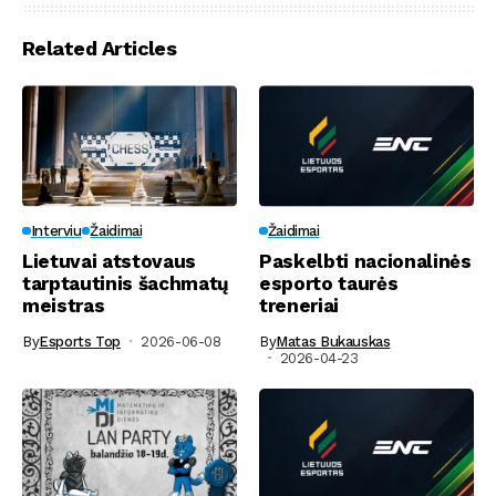
Related Articles
Interviu
Žaidimai
Žaidimai
Lietuvai atstovaus
Paskelbti nacionalinės
tarptautinis šachmatų
esporto taurės
meistras
treneriai
By
Esports Top
2026-06-08
By
Matas Bukauskas
2026-04-23