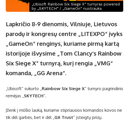
„Ubisoft Rainbow Six Siege X“ turnyras powered
by „SKYTECH“ / „GameOn“ nuotrauka
Lapkričio 8-9 dienomis, Vilniuje, Lietuvos
parodų ir kongresų centre „LITEXPO“ įvyks
„GameOn“ renginys, kuriame pirmą kartą
istorijoje išvysime „Tom Clancy’s Rainbow
Six Siege X“ turnyrą, kurį rengia „VMG“
komanda, „GG Arena“.
„Ubisoft“ sukurto „
Rainbow Six Siege X
“ turnyro pagrindinis
remėjas „
SKYTECH
“.
Įženk į mūšio lauką, kuriame stipriausios komandos kovos ne
tik dėl garbės, bet ir dėl „
GX Trust
“ įsteigtų prizų.