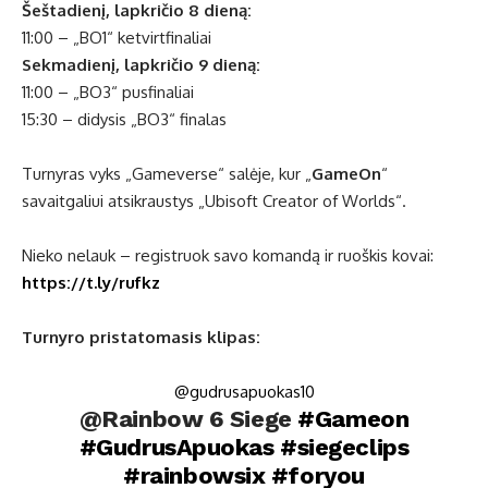
Šeštadienį, lapkričio 8 dieną:
11:00 – „BO1“ ketvirtfinaliai
Sekmadienį, lapkričio 9 dieną:
11:00 – „BO3“ pusfinaliai
15:30 – didysis „BO3“ finalas
Turnyras vyks „Gameverse“ salėje, kur „
GameOn
“
savaitgaliui atsikraustys „Ubisoft Creator of Worlds“.
Nieko nelauk – registruok savo komandą ir ruoškis kovai:
https://t.ly/rufkz
Turnyro pristatomasis klipas:
@gudrusapuokas10
@Rainbow 6 Siege
#Gameon
#GudrusApuokas
#siegeclips
#rainbowsix
#foryou