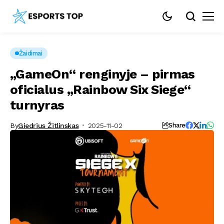
Žaidimai
„GameOn“ renginyje – pirmas
oficialus „Rainbow Six Siege“
turnyras
By
Giedrius Žitlinskas
2025-11-02
Share