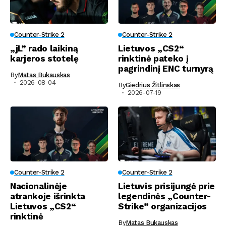
Counter-Strike 2
Counter-Strike 2
„jL” rado laikiną
Lietuvos „CS2“
karjeros stotelę
rinktinė pateko į
pagrindinį ENC turnyrą
By
Matas Bukauskas
2026-08-04
By
Giedrius Žitlinskas
2026-07-19
Counter-Strike 2
Counter-Strike 2
Nacionalinėje
Lietuvis prisijungė prie
atrankoje išrinkta
legendinės „Counter-
Lietuvos „CS2“
Strike” organizacijos
rinktinė
By
Matas Bukauskas