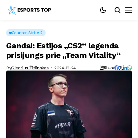
Counter-Strike 2
Gandai: Estijos „CS2“ legenda
prisijungs prie „Team Vitality“
By
Giedrius Žitlinskas
2024-12-24
Share