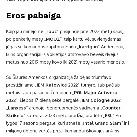
Eros pabaiga
Kaip jau minėjome „
ropz
“ prisijungė prie 2022 metų sausį,
po penkerių metų „
MOUZ
“, taip kartu vėl suvienydamas
jėgas su komandos kapitonu Finnu „
karrigan
“ Andersenu,
kuris organizacijai iš Vokietijos atstovavo beveik dvejus
metus nuo 2019 metų kovo iki 2021 metų vasario mėnesio.
Su Šiaurės Amerikos organizacija žaidėjas triumfavo
prestižiniame „
IEM Katowice 2022
“ turnyre, tais pačiais
metais tapo pasaulio čempionu „
PGL Major Antwerp
2022
“. Liepos 17 dieną sekė pergalė „
IEM Cologne 2022
„
Lanxess
“ arenoje, bendruomenės vadinama „
Counter
Strike’o
“ katedra. 2023 metų pradžia, pradėta „
ESL
“ Pro
lygos 17 sezono pergale, kuri atnešė „
Intel Grand Slam
“ ir 1
milijonų dolerių vertės prizą, komandai iškovojusiai 4-ris