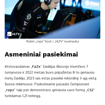
Robin „ropz“ Kool / „HLTV“ nuotrauka
Asmeniniai pasiekimai
Atstovaudamas „
FaZe
“ žaidėjas iškovojo triumfavo 7
turnyruose ir 2022 metais buvo pripažintas 8-tu geriausiu
metų žaidėju, 2023-iais estas pasiekė rekordinę 3-ają vietą
šiuose rinkimuose. Paskutiniame pasaulio čempionate
„
ropz
“ taip pat demonstravo geriausia savo formą „
CS2
“
turėdamas 1.21 reitingą.