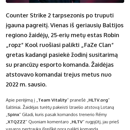
Counter Strike 2 tarpsezonis po truputi
įgauna pagreitį. Vienas iš geriausių Baltijos
regiono žaidėjų, 25-erių metų estas Robin
„ropz“ Kool ruošiasi palikti „FaZe Clan“
gretas kadangi pasiekė žodinį susitarimą
su prancūzų esporto komanda. Žaidėjas
atstovavo komandai trejus metus nuo
2022 m. sausio
.
Apie perėjimą į „
Team Vitality
“ pranešė „
HLTV.org
“
šaltiniai. Žaidėjas turėtų pakeisti Izraelio atstovą Lotaną
„
⁠Spinx⁠
“ Giladi, kuris pasak komandos trenerio Rémy
„⁠
XTQZZZ
“ Quoniam komentaro „
HLTV
“ rugpjūtį, jau prieš
vasaros pertrauką išreiškė norą palikti komandą.