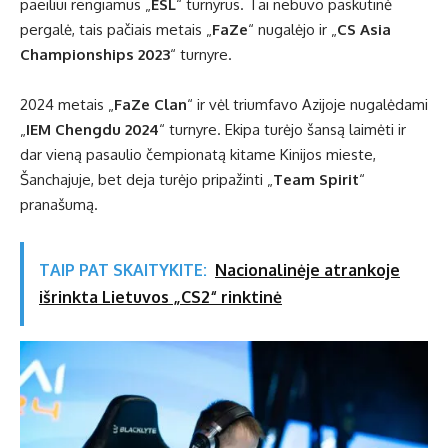
paeiliui rengiamus „
ESL
“ turnyrus. Tai nebuvo paskutinė
pergalė, tais pačiais metais „
FaZe
“ nugalėjo ir „
CS Asia
Championships 2023
“ turnyre.
2024 metais „
FaZe Clan
“ ir vėl triumfavo Azijoje nugalėdami
„
IEM Chengdu 2024
“ turnyre. Ekipa turėjo šansą laimėti ir
dar vieną pasaulio čempionatą kitame Kinijos mieste,
Šanchajuje, bet deja turėjo pripažinti „
Team Spirit
“
pranašumą.
TAIP PAT SKAITYKITE:
Nacionalinėje atrankoje
išrinkta Lietuvos „CS2“ rinktinė