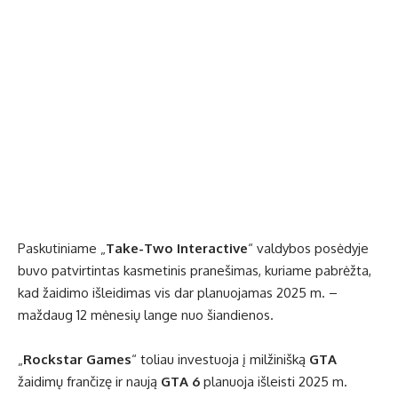
Paskutiniame „
Take-Two Interactive
“ valdybos posėdyje
buvo patvirtintas kasmetinis pranešimas, kuriame pabrėžta,
kad žaidimo išleidimas vis dar planuojamas 2025 m. –
maždaug 12 mėnesių lange nuo šiandienos.
„
Rockstar Games
“ toliau investuoja į milžinišką
GTA
žaidimų frančizę ir naują
GTA 6
planuoja išleisti 2025 m.