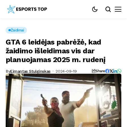
Žaidimai
GTA 6 leidėjas pabrėžė, kad
žaidimo išleidimas vis dar
planuojamas 2025 m. rudenį
By
Eimantas Stulginskas
2024-09-19
Share