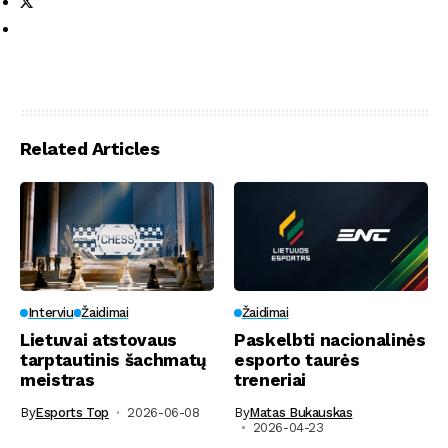
Related Articles
Interviu
Žaidimai
Žaidimai
Lietuvai atstovaus
Paskelbti nacionalinės
tarptautinis šachmatų
esporto taurės
meistras
treneriai
By
Esports Top
2026-06-08
By
Matas Bukauskas
2026-04-23