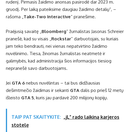
rudenį. Pirmasis žaidimo anonsas pasirodė dar 2023 m.
gruodį. Per laiką pateiksime daugiau žaidimo detalių“, –
rašoma „
Take-Two Interactive
“ pranešime.
Praėjusią savaitę „
Bloomberg
“ žurnalistas Jasonas Schreier
pranešė, kad su visais „
Rockstar
“ darbuotojais, su kuriais
jam teko bendrauti, nei vienas nepatvirtino žaidimo
nuvėlinimo. Tiesa, žinomas žurnalistas neatmetė ir
galimybės, kad administracija šios informacijos tiesiog
nepranešė savo darbuotojams.
Jei
GTA 6
nebus nuvėlintas – tai bus didžiausias
dešimtmečio žaidimas ir sekanti
GTA
dalis po prieš 12 metų
išleisto
GTA 5
, kuris jau pardavė 200 milijonų kopijų.
TAIP PAT SKAITYKITE:
„jL” rado laikiną karjeros
stotelę