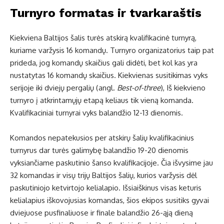
Turnyro formatas ir tvarkaraštis
Kiekviena Baltijos šalis turės atskirą kvalifikacinė turnyrą,
kuriame varžysis 16 komandų. Turnyro organizatorius taip pat
prideda, jog komandų skaičius gali didėti, bet kol kas yra
nustatytas 16 komandų skaičius. Kiekvienas susitikimas vyks
serijoje iki dviejų pergalių (angl.
Best-of-three
), Iš kiekvieno
turnyro į atkrintamųjų etapą keliaus tik vieną komanda.
Kvalifikaciniai turnyrai vyks balandžio 12-13 dienomis.
Komandos nepatekusios per atskirų šalių kvalifikacinius
turnyrus dar turės galimybę balandžio 19-20 dienomis
vyksiančiame paskutinio šanso kvalifikacijoje. Čia išvysime jau
32 komandas ir visų trijų Baltijos šalių, kurios varžysis dėl
paskutiniojo ketvirtojo kelialapio. Išsiaiškinus visas keturis
kelialapius iškovojusias komandas, šios ekipos susitiks gyvai
dviejuose pusfinaliuose ir finale balandžio 26-ąją dieną