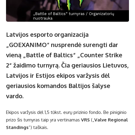
„Battle of Baltics“ turnyras / Organizatorių
nuotrauka
Latvijos esporto organizacija
„GOEXANIMO“ nusprendė surengti dar
vieną „Battle of Baltics“ „Counter Strike
2“ žaidimo turnyrą. Čia geriausios Lietuvos,
Latvijos ir Estijos ekipos varžysis dėl
geriausios komandos Baltijos šalyse
vardo.
Ekipos varžysis dėl 1,5 tūkst. eurų prizinio fondo. Be piniginio
prizo šis turnyras taip yra vertinamas
VRS
(„
Valve Regional
Standings
“) taškais.