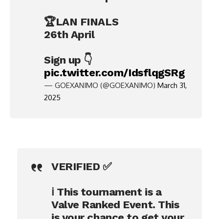
🏆LAN FINALS
26th April
Sign up 👇
pic.twitter.com/IdsflqgSRg
— GOEXANIMO (@GOEXANIMO)
March 31,
2025
VERIFIED ✅
ℹ️ This tournament is a
Valve Ranked Event. This
is your chance to get your