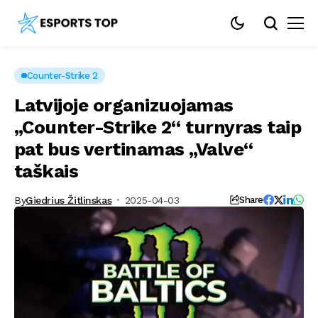
Counter-Strike 2
Latvijoje organizuojamas
„Counter-Strike 2“ turnyras taip
pat bus vertinamas „Valve“
taškais
By
Giedrius Žitlinskas
2025-04-03
Share