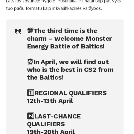
Latvijos sostinėje Rygoje. Pusfinaliai ir finalai taip pat vyks
tuo pačiu formatu kaip ir kvalifikacinės varžybos.
💯The third time is the
charm – welcome Monster
Energy Battle of Baltics!
⏰In April, we will find out
who is the best in CS2 from
the Baltics!
1️⃣REGIONAL QUALIFIERS
12th-13th April
2️⃣LAST-CHANCE
QUALIFIERS
19th-20th April