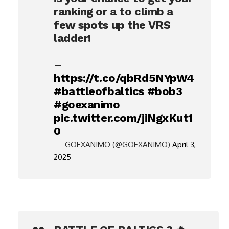
ranking or a to climb a
few spots up the VRS
ladder!
–
https://t.co/qbRd5NYpW4
#battleofbaltics
#bob3
#goexanimo
pic.twitter.com/jiNgxKut1
0
— GOEXANIMO (@GOEXANIMO)
April 3,
2025