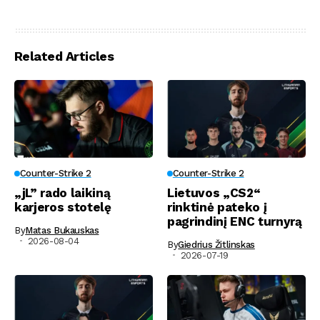
Related Articles
Counter-Strike 2
Counter-Strike 2
„jL” rado laikiną
Lietuvos „CS2“
karjeros stotelę
rinktinė pateko į
pagrindinį ENC turnyrą
By
Matas Bukauskas
2026-08-04
By
Giedrius Žitlinskas
2026-07-19