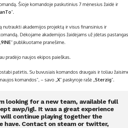
 komandą. Šioje komandoje paskutinius 7 mėnesius žaidė ir
ranTo
“.
traukti akademijos projektą ir visus finansinius ir
ę komandą. Dėkojame akademijos žaidėjams už įdėtas pastanga
„
9INE
“ publikuotame pranešime.
jau pradėjo naujos ekipos paieškas.
ostabi patirtis. Su buvusiais komandos draugais ir toliau žaisim
u naujos komandos“, – savo „
X
“ paskyroje rašė „
Sterzig
“.
m looking for a new team, available full
cept awp/igl. It was a great experience
 will continue playing together the
 have. Contact on steam or twitter,