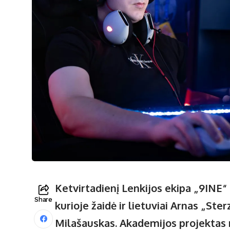
Ketvirtadienį Lenkijos ekipa „9INE
Share
kurioje žaidė ir lietuviai Arnas „Ste
Milašauskas. Akademijos projektas 