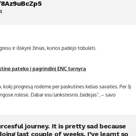
o/8Az9uBcZp5
4
esu ir išskyrė žinias, kurios padėjo tobulėti.
ktinė pateko į pagrindinį ENC turnyrą
o, kokį progresą rodėme per paskutines kelias savaites. Per šį
tingose rolėse. Dabar esu lankstesnis žaidėjas“, – savo
cesful journey. It is pretty sad because
oing last couple of weeks. I’ve learnt so