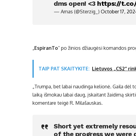
dms open! <3
https://t.c
— Arnas (@Sterzig_)
October 17, 202
„
EspiranTo
“ po žinios džiaugėsi komandos progr
TAIP PAT SKAITYKITE:
Lietuvos „CS2“ rin
„Trumpa, bet labai naudinga kelionė. Gaila dėl t
laiką išmokau labai daug, įskaitant žaidimą skir
komentare teigė R. Milašauskas.
Short yet extremely resour
of the progress we were d