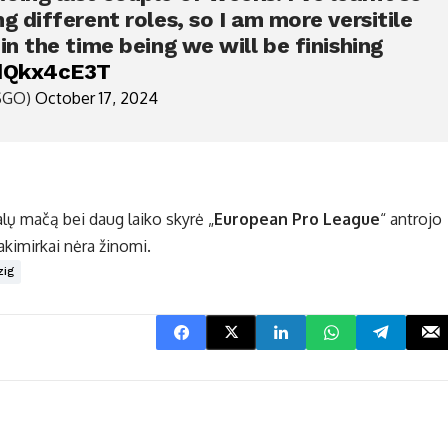
g different roles, so I am more versitile
in the time being we will be finishing
vdQkx4cE3T
CSGO)
October 17, 2024
alų mačą bei daug laiko skyrė „
European Pro League
“ antrojo
akimirkai nėra žinomi.
zig