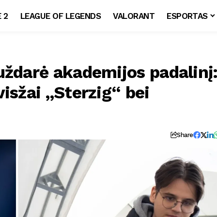
 2
LEAGUE OF LEGENDS
VALORANT
ESPORTAS
uždarė akademijos padalinį
isžai „Sterzig“ bei
Share