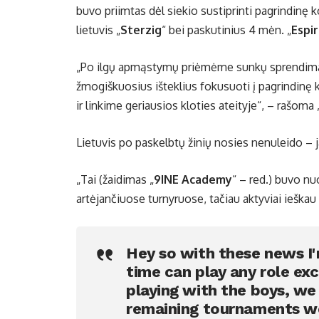
buvo priimtas dėl siekio sustiprinti pagrindinę
lietuvis „
Sterzig
“ bei paskutinius 4 mėn. „
Espi
„Po ilgų apmąstymų priėmėme sunkų sprendimą nu
žmogiškuosius išteklius fokusuoti į pagrindin
ir linkime geriausios kloties ateityje“, – rašoma 
Lietuvis po paskelbtų žinių nosies nenuleido – 
„Tai (žaidimas „
9INE Academy
“ – red.) buvo nu
artėjančiuose turnyruose, tačiau aktyviai ieška
Hey so with these news I'
time can play any role ex
playing with the boys, we
remaining tournaments we