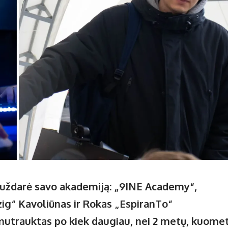
“ uždarė savo akademiją: „9INE Academy“,
rzig“ Kavoliūnas ir Rokas „EspiranTo“
nutrauktas po kiek daugiau, nei 2 metų, kuome