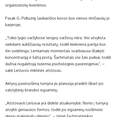
organizatorių kvietimus.
Pasak G. Pidluznij, laukiančios kovos bus vienos rimčiausių jo
karjeroje.
„Tokio lygio varžybose lengvų varžovų nėra. Visi atvyksta
siekdami aukščiausių rezultatų, todėl kiekviena partija bus
itin sudėtinga. Lemiamais momentais svarbiausia išlaikyti
koncentraciją ir šaltą protą. Šachmatais visi žais puikiai, todėl
dažnai nugalėtoją nulemia psichologinis pasirengimas“, –
sakė Lietuvos rinktinės atstovas.
Aktyvų pasiruošimą turnyrui jis planuoja pradėti iškart po
valstybinių brandos egzaminų.
„Atstovauti Lietuvai yra didelė atsakomybė. Norisi į turnyrą
atvykti geriausios formos, todėl po egzaminų ruošimuisi
skirsiu maksimalų dėmesį“, – teigė šachmatininkas.