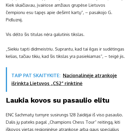
Kiek skaičiavau, įvairiose amžiaus grupėse Lietuvos
čempionu esu tapęs apie dešimt kartų“, – pasakojo G.
Pidluznij.
Vis dėlto šis titulas nėra galutinis tikslas.
„Siekiu tapti didmeistriu. Suprantu, kad tai ilgas ir sudėtingas
kelias, tačiau tikiu, kad šis tikslas yra pasiekiamas“, – teigė jis.
TAIP PAT SKAITYKITE:
Nacionalinėje atrankoje
išrinkta Lietuvos „CS2“ rinktinė
Laukia kovos su pasaulio elitu
ENC šachmatų turnyre susirungs 128 žaidėjai iš viso pasaulio.
Dalis jų pateks pagal „Champions Chess Tour“ reitingą, kiti
iškovos vietas regioninėse atrankose arba gaus specialius