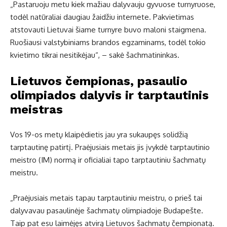
„Pastaruoju metu kiek mažiau dalyvauju gyvuose turnyruose,
todėl natūraliai daugiau žaidžiu internete. Pakvietimas
atstovauti Lietuvai šiame turnyre buvo maloni staigmena.
Ruošiausi valstybiniams brandos egzaminams, todėl tokio
kvietimo tikrai nesitikėjau“, – sakė šachmatininkas.
Lietuvos čempionas, pasaulio
olimpiados dalyvis ir tarptautinis
meistras
Vos 19-os metų klaipėdietis jau yra sukaupęs solidžią
tarptautinę patirtį. Praėjusiais metais jis įvykdė tarptautinio
meistro (IM) normą ir oficialiai tapo tarptautiniu šachmatų
meistru.
„Praėjusiais metais tapau tarptautiniu meistru, o prieš tai
dalyvavau pasaulinėje šachmatų olimpiadoje Budapešte.
Taip pat esu laimėjęs atvirą Lietuvos šachmatų čempionatą.