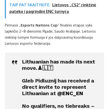
TAIP PAT SKAITYKITE:
Lietuvos „CS2“ rinktinė
pateko į pagrindinį ENC turnyrą
Pirmasis „
Esports Nations Cup
“ finalinis etapas vyks
lapkričio 2–8 dienomis Rijade, Saudo Arabijoje. Lietuvos
rinktinę turnyre formuoja ir jos dalyvavimą koordinuoja
Lietuvos esporto federacija.
Lithuanian has made its next
move.♟️🇱🇹
Gleb Pidluznij has received a
direct invite to represent
Lithuanian at
@ENC_EN
No qualifiers, no tiebreaks –