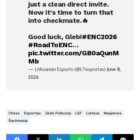
just a clean direct invite.
Now it's time to turn that
into checkmate.🔥
Good luck, Gleb!
#ENC2026
#RoadToENC
…
pic.twitter.com/GB0aQunM
Mb
— Lithuanian Esports (@LTesportas)
June 8,
2026
Chess
Esportas
Gleb Pidluznij
LEF
Lietuva
Naujienos
Šachmatai