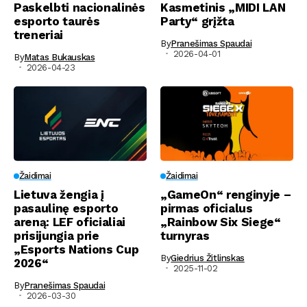
Paskelbti nacionalinės
Kasmetinis „MIDI LAN
esporto taurės
Party“ grįžta
treneriai
By
Pranešimas Spaudai
2026-04-01
By
Matas Bukauskas
2026-04-23
Žaidimai
Žaidimai
Lietuva žengia į
„GameOn“ renginyje –
pasaulinę esporto
pirmas oficialus
areną: LEF oficialiai
„Rainbow Six Siege“
prisijungia prie
turnyras
„Esports Nations Cup
By
Giedrius Žitlinskas
2026“
2025-11-02
By
Pranešimas Spaudai
2026-03-30