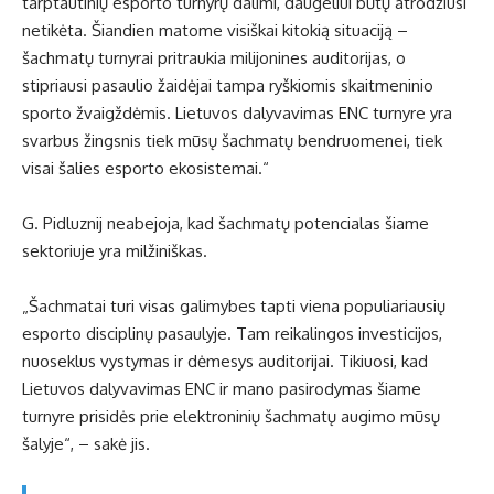
tarptautinių esporto turnyrų dalimi, daugeliui būtų atrodžiusi
netikėta. Šiandien matome visiškai kitokią situaciją –
šachmatų turnyrai pritraukia milijonines auditorijas, o
stipriausi pasaulio žaidėjai tampa ryškiomis skaitmeninio
sporto žvaigždėmis. Lietuvos dalyvavimas ENC turnyre yra
svarbus žingsnis tiek mūsų šachmatų bendruomenei, tiek
visai šalies esporto ekosistemai.“
G. Pidluznij neabejoja, kad šachmatų potencialas šiame
sektoriuje yra milžiniškas.
„Šachmatai turi visas galimybes tapti viena populiariausių
esporto disciplinų pasaulyje. Tam reikalingos investicijos,
nuoseklus vystymas ir dėmesys auditorijai. Tikiuosi, kad
Lietuvos dalyvavimas ENC ir mano pasirodymas šiame
turnyre prisidės prie elektroninių šachmatų augimo mūsų
šalyje“, – sakė jis.