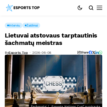
Interviu
Žaidimai
Lietuvai atstovaus tarptautinis
šachmatų meistras
By
Esports Top
2026-06-08
Share
Šachmatai / „Esports Nations Cup“ nuotrauka