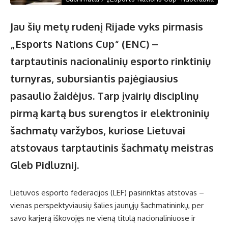
Jau šių metų rudenį Rijade vyks pirmasis
„Esports Nations Cup“ (ENC) –
tarptautinis nacionalinių esporto rinktinių
turnyras, subursiantis pajėgiausius
pasaulio žaidėjus. Tarp įvairių disciplinų
pirmą kartą bus surengtos ir elektroninių
šachmatų varžybos, kuriose Lietuvai
atstovaus tarptautinis šachmatų meistras
Gleb Pidluznij.
Lietuvos esporto federacijos (LEF) pasirinktas atstovas –
vienas perspektyviausių šalies jaunųjų šachmatininkų, per
savo karjerą iškovojęs ne vieną titulą nacionaliniuose ir