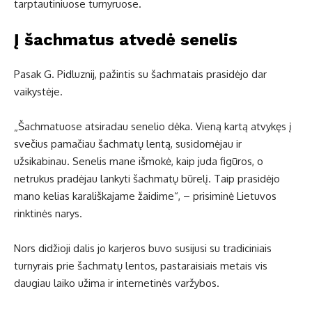
tarptautiniuose turnyruose.
Į šachmatus atvedė senelis
Pasak G. Pidluznij, pažintis su šachmatais prasidėjo dar
vaikystėje.
„Šachmatuose atsiradau senelio dėka. Vieną kartą atvykęs į
svečius pamačiau šachmatų lentą, susidomėjau ir
užsikabinau. Senelis mane išmokė, kaip juda figūros, o
netrukus pradėjau lankyti šachmatų būrelį. Taip prasidėjo
mano kelias karališkajame žaidime“, – prisiminė Lietuvos
rinktinės narys.
Nors didžioji dalis jo karjeros buvo susijusi su tradiciniais
turnyrais prie šachmatų lentos, pastaraisiais metais vis
daugiau laiko užima ir internetinės varžybos.