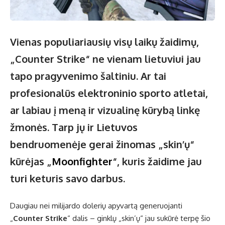
Vienas populiariausių visų laikų žaidimų,
„Counter Strike“ ne vienam lietuviui jau
tapo pragyvenimo šaltiniu. Ar tai
profesionalūs elektroninio sporto atletai,
ar labiau į meną ir vizualinę kūrybą linkę
žmonės. Tarp jų ir Lietuvos
bendruomenėje gerai žinomas „skin’ų“
kūrėjas „
Moonfighter
“, kuris žaidime jau
turi keturis savo darbus.
Daugiau nei milijardo dolerių apyvartą generuojanti
„
Counter Strike
“ dalis – ginklų „skin’ų“ jau sukūrė terpę šio