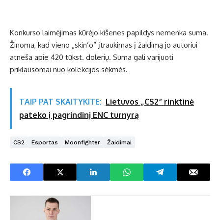
Konkurso laimėjimas kūrėjo kišenes papildys nemenka suma.
Žinoma, kad vieno „skin’o“ įtraukimas į žaidimą jo autoriui
atneša apie 420 tūkst. dolerių. Suma gali varijuoti
priklausomai nuo kolekcijos sėkmės.
TAIP PAT SKAITYKITE:
Lietuvos „CS2“ rinktinė
pateko į pagrindinį ENC turnyrą
CS2
Esportas
Moonfighter
Žaidimai