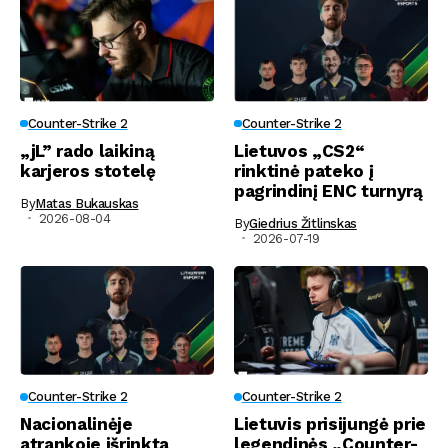
Counter-Strike 2
Counter-Strike 2
„jL” rado laikiną
Lietuvos „CS2“
karjeros stotelę
rinktinė pateko į
pagrindinį ENC turnyrą
By
Matas Bukauskas
2026-08-04
By
Giedrius Žitlinskas
2026-07-19
Counter-Strike 2
Counter-Strike 2
Nacionalinėje
Lietuvis prisijungė prie
atrankoje išrinkta
legendinės „Counter-