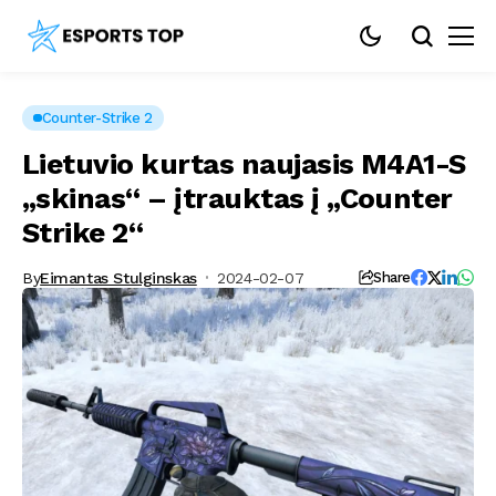
Counter-Strike 2
Lietuvio kurtas naujasis M4A1-S
„skinas“ – įtrauktas į „Counter
Strike 2“
By
Eimantas Stulginskas
2024-02-07
Share