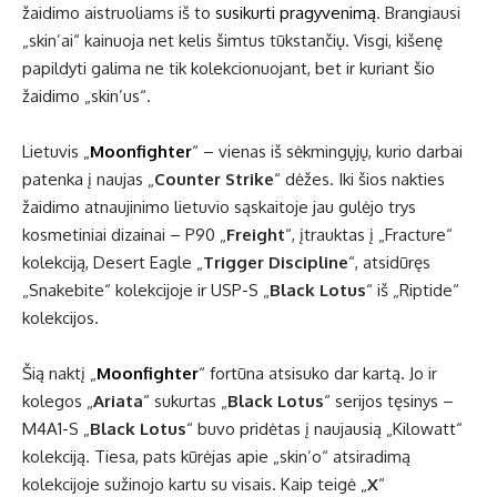
žaidimo aistruoliams iš to
susikurti pragyvenimą
. Brangiausi
„skin’ai“ kainuoja net kelis šimtus tūkstančių. Visgi, kišenę
papildyti galima ne tik kolekcionuojant, bet ir kuriant šio
žaidimo „skin’us“.
Lietuvis „
Moonfighter
“ – vienas iš sėkmingųjų, kurio darbai
patenka į naujas „
Counter Strike
“ dėžes. Iki šios nakties
žaidimo atnaujinimo lietuvio sąskaitoje jau gulėjo trys
kosmetiniai dizainai – P90 „
Freight
“, įtrauktas į „Fracture“
kolekciją, Desert Eagle „
Trigger Discipline
“, atsidūręs
„Snakebite“ kolekcijoje ir USP-S „
Black Lotus
“ iš „Riptide“
kolekcijos.
Šią naktį „
Moonfighter
“ fortūna atsisuko dar kartą. Jo ir
kolegos „
Ariata
“ sukurtas „
Black Lotus
“ serijos tęsinys –
M4A1-S „
Black Lotus
“ buvo pridėtas į naujausią „Kilowatt“
kolekciją. Tiesa, pats kūrėjas apie „skin’o“ atsiradimą
kolekcijoje sužinojo kartu su visais. Kaip teigė „
X
“