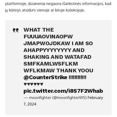
platformoje, dizaineriai negauna išankstinės informacijos, kad
jų kūrinys atsidurs vienoje ar kitoje kolekcijoje.
WHAT THE
FUUUAOVINAOPW
JMAPWOJDKAW I AM SO
AHAPPYYYYYYYY AND
SHAKING AND WATAFAD
SMFKAMLWSFLKM
WFLKMAW THANK YOOU
@CounterStrike
!!!!!!!!!!!!
♥️♥️♥️♥️♥️♥️
pic.twitter.com/i8S7F2Whab
— moonfighter (@moonfighterWS)
February
7, 2024