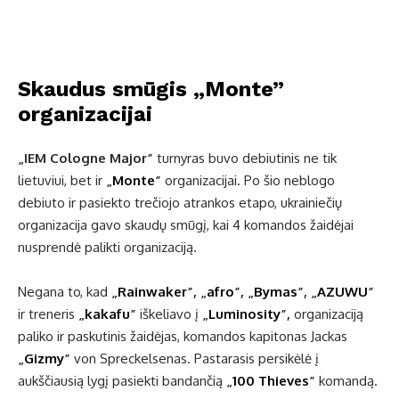
Skaudus smūgis „Monte”
organizacijai
„IEM Cologne Major”
turnyras buvo debiutinis ne tik
lietuviui, bet ir
„
Monte
”
organizacijai. Po šio neblogo
debiuto ir pasiekto trečiojo atrankos etapo, ukrainiečių
organizacija gavo skaudų smūgį, kai 4 komandos žaidėjai
nusprendė palikti organizaciją.
Negana to, kad
„
Rainwaker
”, „
afro
”, „
Bymas
”,
„
AZUWU
”
ir treneris
„
kakafu
”
iškeliavo į
„
Luminosity
”,
organizaciją
paliko ir paskutinis žaidėjas, komandos kapitonas Jackas
„
Gizmy
”
von Spreckelsenas. Pastarasis persikėlė į
aukščiausią lygį pasiekti bandančią
„
100 Thieves
”
komandą.