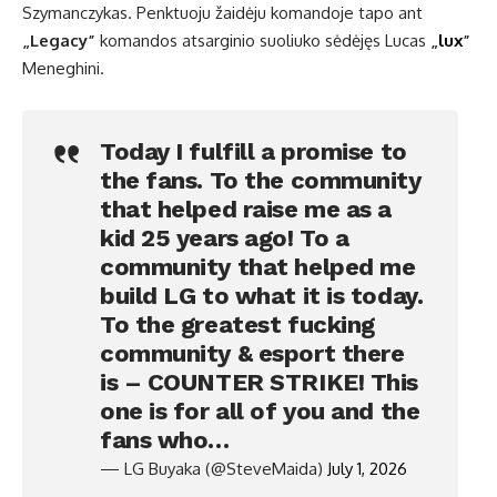
Szymanczykas. Penktuoju žaidėju komandoje tapo ant
„Legacy”
komandos atsarginio suoliuko sėdėjęs Lucas
„
lux
”
Meneghini.
Today I fulfill a promise to
the fans. To the community
that helped raise me as a
kid 25 years ago! To a
community that helped me
build LG to what it is today.
To the greatest fucking
community & esport there
is – COUNTER STRIKE! This
one is for all of you and the
fans who…
— LG Buyaka (@SteveMaida)
July 1, 2026