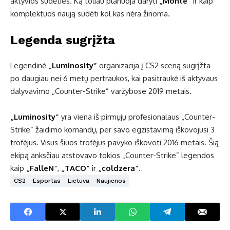
aktyvios sudėties. Ką toliau planuoja daryti
„
Monte
”
ir kaip
komplektuos naują sudėti kol kas nėra žinoma.
Legenda sugrįžta
Legendinė
„
Luminosity
”
organizacija į CS2 sceną sugrįžta
po daugiau nei 6 metų pertraukos, kai pasitraukė iš aktyvaus
dalyvavimo „Counter-Strike” varžybose 2019 metais.
„
Luminosity
”
yra viena iš pirmųjų profesionalaus „Counter-
Strike” žaidimo komandų, per savo egzistavimą iškovojusi 3
trofėjus. Visus šiuos trofėjus pavyko iškovoti 2016 metais. Šią
ekipą anksčiau atstovavo tokios „Counter-Strike” legendos
kaip
„
FalleN
”
,
„
TACO
”
ir
„
coldzera
”
.
CS2
Esportas
Lietuva
Naujienos