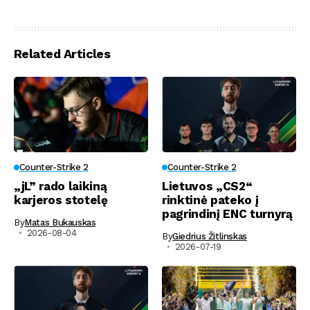
Related Articles
Counter-Strike 2
Counter-Strike 2
„jL” rado laikiną
Lietuvos „CS2“
karjeros stotelę
rinktinė pateko į
pagrindinį ENC turnyrą
By
Matas Bukauskas
2026-08-04
By
Giedrius Žitlinskas
2026-07-19