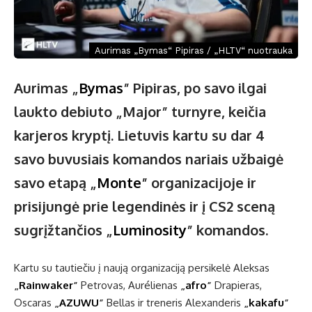
Aurimas „Bymas“ Pipiras / „HLTV“ nuotrauka
Aurimas „
Bymas
” Pipiras, po savo ilgai
laukto debiuto „Major” turnyre, keičia
karjeros kryptį. Lietuvis kartu su dar 4
savo buvusiais komandos nariais užbaigė
savo etapą „
Monte
” organizacijoje ir
prisijungė prie legendinės ir į CS2 sceną
sugrįžtančios „
Luminosity
” komandos.
Kartu su tautiečiu į naują organizaciją persikelė Aleksas
„
Rainwaker
”
Petrovas, Aurélienas
„
afro
”
Drapieras,
Oscaras
„
AZUWU
”
Bellas ir treneris Alexanderis
„
kakafu
”