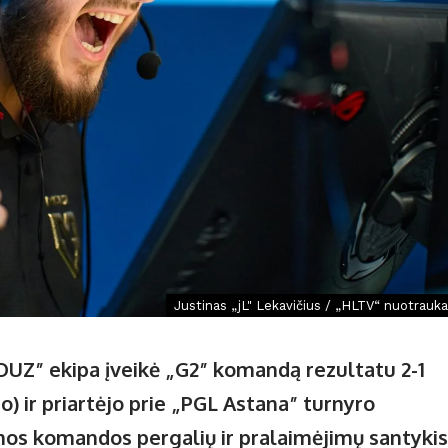
Justinas „jL" Lekavičius / „HLTV“ nuotrauka
OUZ” ekipa įveikė „G2” komandą rezultatu 2-1
no) ir priartėjo prie „PGL Astana” turnyro
mos komandos pergalių ir pralaimėjimų santykis