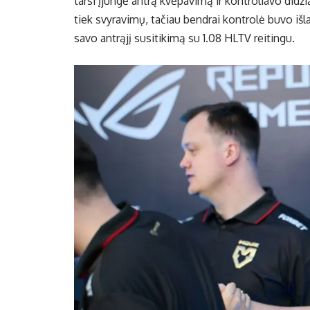
tarsi įjungė antrą kvėpavimą ir kontroliavo didž
tiek svyravimų, tačiau bendrai kontrolė buvo išla
savo antrąjį susitikimą su 1.08 HLTV reitingu.