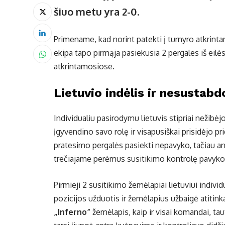
šiuo metu yra 2-0.
Primename, kad norint patekti į turnyro atkrinta
ekipa tapo pirmąja pasiekusia 2 pergales iš eilės
atkrintamosiose.
Lietuvio indėlis ir nesustab
Individualiu pasirodymu lietuvis stipriai nežibė
įgyvendino savo rolę ir visapusiškai prisidėjo
pratesimo pergalės pasiekti nepavyko, tačiau antr
trečiajame perėmus susitikimo kontrolę pavyko p
Pirmieji 2 susitikimo žemėlapiai lietuviui indiv
pozicijos užduotis ir žemėlapius užbaigė atitin
„Inferno”
žemėlapis, kaip ir visai komandai, ta