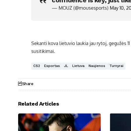
confidence is key, just lik
— MOUZ (@mousesports)
May 10, 2
Sekanti kova lietuvio laukia jau rytoj, gegužės 11
susitikimai.
CS2
Esportas
JL
Lietuva
Naujienos
Turnyrai
Share
Related Articles