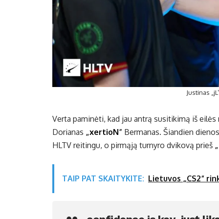
Justinas „j
Verta paminėti, kad jau antrą susitikimą iš ei
Dorianas
„
xertioN
”
Bermanas. Šiandien dienos
HLTV reitingu, o pirmąją turnyro dvikovą prieš
„
TAIP PAT SKAITYKITE:
Lietuvos „CS2“ rin