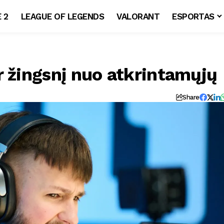
 2
LEAGUE OF LEGENDS
VALORANT
ESPORTAS
r žingsnį nuo atkrintamųjų
Share