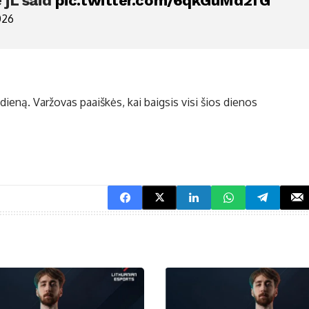
e jL said
pic.twitter.com/6qkGuMd2fG
026
 dieną. Varžovas paaiškės, kai baigsis visi šios dienos