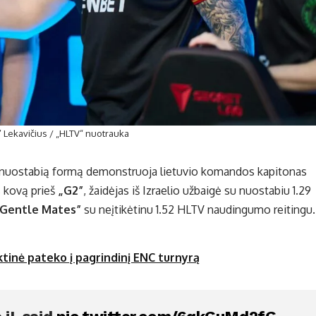
L” Lekavičius / „HLTV“ nuotrauka
lės nuostabią formą demonstruoja lietuvio komandos kapitonas
 kovą prieš
„G2”
, žaidėjas iš Izraelio užbaigė su nuostabiu 1.29
Gentle Mates”
su neįtikėtinu 1.52 HLTV naudingumo reitingu.
ktinė pateko į pagrindinį ENC turnyrą