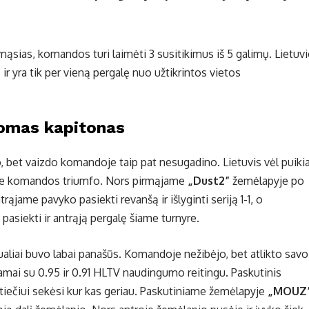
mąsias, komandos turi laimėti 3 susitikimus iš 5 galimų. Lietuv
 ir yra tik per vieną pergalę nuo užtikrintos vietos
domas kapitonas
jo, bet vaizdo komandoje taip pat nesugadino. Lietuvis vėl puikia
 prie komandos triumfo. Nors pirmąjame
„Dust2”
žemėlapyje po
ąjame pavyko pasiekti revanšą ir išlyginti seriją 1-1, o
asiekti ir antrąją pergalę šiame turnyre.
idualiai buvo labai panašūs. Komandoje nežibėjo, bet atlikto savo
kamai su 0.95 ir 0.91 HLTV naudingumo reitingu. Paskutinis
utiečiui sekėsi kur kas geriau. Paskutiniame žemėlapyje
„MOUZ