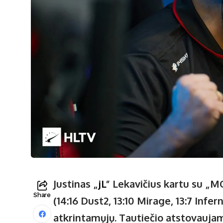
Justinas „
jL
” Lekavičius kartu su „M
Share
(14:16 Dust2, 13:10 Mirage, 13:7 Infer
atkrintamųjų. Tautiečio atstovauja