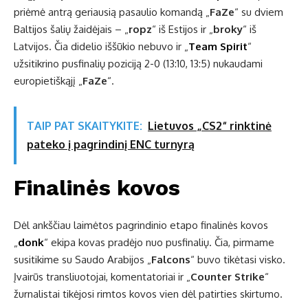
priėmė antrą geriausią pasaulio komandą „
FaZe
“ su dviem
Baltijos šalių žaidėjais – „
ropz
“ iš Estijos ir „
broky
“ iš
Latvijos. Čia didelio iššūkio nebuvo ir „
Team Spirit
“
užsitikrino pusfinalių poziciją 2-0 (13:10, 13:5) nukaudami
europietiškąjį „
FaZe
“.
TAIP PAT SKAITYKITE:
Lietuvos „CS2“ rinktinė
pateko į pagrindinį ENC turnyrą
Finalinės kovos
Dėl ankščiau laimėtos pagrindinio etapo finalinės kovos
„
donk
“ ekipa kovas pradėjo nuo pusfinalių. Čia, pirmame
susitikime su Saudo Arabijos „
Falcons
“ buvo tikėtasi visko.
Įvairūs transliuotojai, komentatoriai ir „
Counter Strike
“
žurnalistai tikėjosi rimtos kovos vien dėl patirties skirtumo.