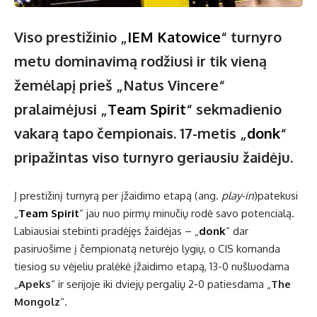
Viso prestižinio „
IEM Katowice
“ turnyro
metu dominavimą rodžiusi ir tik vieną
žemėlapį prieš „Natus Vincere“
pralaimėjusi „
Team Spirit
“ sekmadienio
vakarą tapo čempionais. 17-metis „
donk
“
pripažintas viso turnyro geriausiu žaidėju.
Į prestižinį turnyrą per įžaidimo etapą (ang.
play-in
)patekusi
„
Team Spirit
“ jau nuo pirmų minučių rodė savo potencialą.
Labiausiai stebinti pradėjęs žaidėjas – „
donk
“ dar
pasiruošime į čempionatą neturėjo lygių, o CIS komanda
tiesiog su vėjeliu pralėkė įžaidimo etapą, 13-0 nušluodama
„
Apeks
“ ir serijoje iki dviejų pergalių 2-0 patiesdama „
The
Mongolz
“.