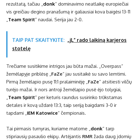
rezultatą, tačiau „
donk
“ dominavimo neatlaikę europiečiai
vis greičiau degino pranašumą ir galiausiai kova baigėsi 13-11
„
Team Spirit
“ naudai. Serija jau 2-0.
TAIP PAT SKAITYKITE:
„jL” rado laikiną karjeros
stotelę
Trečiame susitikime intrigos jau būta mažai. „Overpass“
žemėlapyje priblėsę „
FaZe
“ jau susitaikė su savo lemtimi.
Pirmą žemėlapio pusę 11:1 pralaiminėję „
FaZe
“ atsitiesti vilčių
turėjo mažai. Ir nors antroji žemėlapio pusė ėjo tolygiai,
„
Team Spirit
“ per keturis raundus susirinko trūkstamas
detales ir kovą uždarė 13:3, taip seriją baigdami 3-0 ir
tapdami „
IEM Katowice
“ čempionais.
Tai pirmasis turnyras, kuriame matome „
donk
“ tarp
stipriausių pasaulio ekipų. Artėjantis
RMR
žada daug įdomių