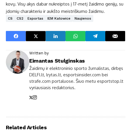
kovų. Visų akys dabar nukreiptos į 17-metį žaidimo genijų, su
įdomių charakteriu ir aukšto meistriškumo žaidimu.
CS
CS2
Esportas
IEM Katowice
Naujienos
Written by
Eimantas Stulginskas
Žaidimų ir elektroninio sporto žurnalistas, dirbęs
DELFI.lt, lrytas.lt, esportsinsider.com bei
strafe.com portaluose. Šiuo metu esportstop.lt
vyriausiasis redaktorius.
Related Articles