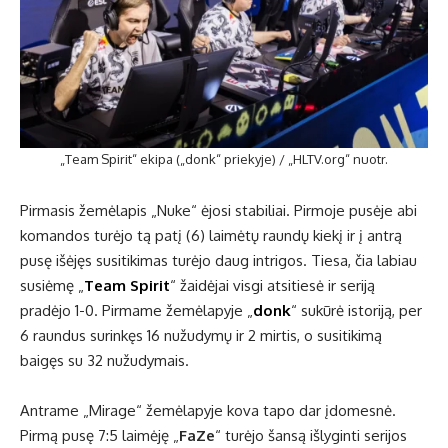
„Team Spirit“ ekipa („donk“ priekyje) / „HLTV.org“ nuotr.
Pirmasis žemėlapis „Nuke“ ėjosi stabiliai. Pirmoje pusėje abi
komandos turėjo tą patį (6) laimėtų raundų kiekį ir į antrą
pusę išėjęs susitikimas turėjo daug intrigos. Tiesa, čia labiau
susiėmę „
Team Spirit
“ žaidėjai visgi atsitiesė ir seriją
pradėjo 1-0. Pirmame žemėlapyje „
donk
“ sukūrė istoriją, per
6 raundus surinkęs 16 nužudymų ir 2 mirtis, o susitikimą
baigęs su 32 nužudymais.
Antrame „Mirage“ žemėlapyje kova tapo dar įdomesnė.
Pirmą pusę 7:5 laimėję „
FaZe
“ turėjo šansą išlyginti serijos