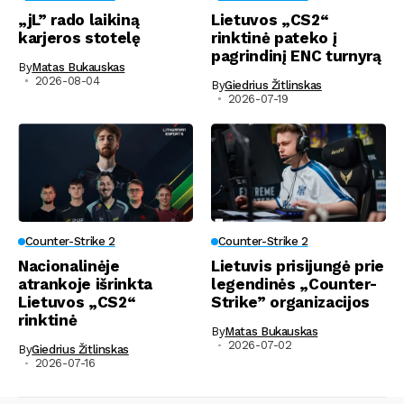
„jL” rado laikiną
Lietuvos „CS2“
karjeros stotelę
rinktinė pateko į
pagrindinį ENC turnyrą
By
Matas Bukauskas
2026-08-04
By
Giedrius Žitlinskas
2026-07-19
Counter-Strike 2
Counter-Strike 2
Nacionalinėje
Lietuvis prisijungė prie
atrankoje išrinkta
legendinės „Counter-
Lietuvos „CS2“
Strike” organizacijos
rinktinė
By
Matas Bukauskas
2026-07-02
By
Giedrius Žitlinskas
2026-07-16