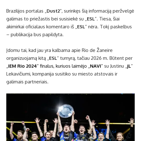
Brazilijos portalas „
Dust2
“, surinkęs šią informaciją peržvelgė
galimas to priežastis bei susisiekė su „
ESL
“. Tiesa, šiai
akimirkai oficialaus komentaro iš „
ESL
“ nėra. Tokį paskelbus
– publikacija bus papildyta.
Įdomu tai, kad jau yra kalbama apie Rio de Žaneire
organizuojamą kitą „
ESL
“ turnyrą, tačiau 2026 m. Būtent per
„
IEM Rio 2024
“ finalus, kuriuos laimėjo „
NAVI
“
su Justinu „
jL
“
Lekavičiumi, kompanija susitiko su miesto atstovais ir
galimais partneriais.