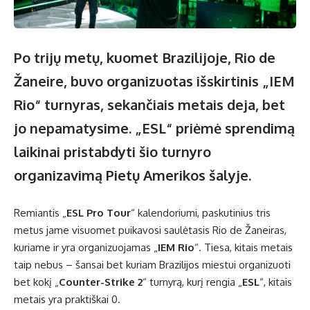
Po trijų metų, kuomet Brazilijoje, Rio de
Žaneire, buvo organizuotas išskirtinis „IEM
Rio“ turnyras, sekančiais metais deja, bet
jo nepamatysime. „ESL“ priėmė sprendimą
laikinai pristabdyti šio turnyro
organizavimą Pietų Amerikos šalyje.
Remiantis „
ESL Pro Tour
“ kalendoriumi, paskutinius tris
metus jame visuomet puikavosi saulėtasis Rio de Žaneiras,
kuriame ir yra organizuojamas „
IEM Rio
“. Tiesa, kitais metais
taip nebus – šansai bet kuriam Brazilijos miestui organizuoti
bet kokį „
Counter-Strike 2
“ turnyrą, kurį rengia „
ESL
“, kitais
metais yra praktiškai 0.