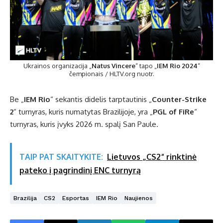
Ukrainos organizacija „
Natus Vincere
“ tapo „
IEM Rio 2024
“
čempionais / HLTV.org nuotr.
Be „
IEM Rio
“ sekantis didelis tarptautinis „
Counter-Strike
2
“ turnyras, kuris numatytas Brazilijoje, yra „
PGL of FiRe
“
turnyras, kuris įvyks 2026 m. spalį San Paule.
TAIP PAT SKAITYKITE:
Lietuvos „CS2“ rinktinė
pateko į pagrindinį ENC turnyrą
Brazilija
CS2
Esportas
IEM Rio
Naujienos